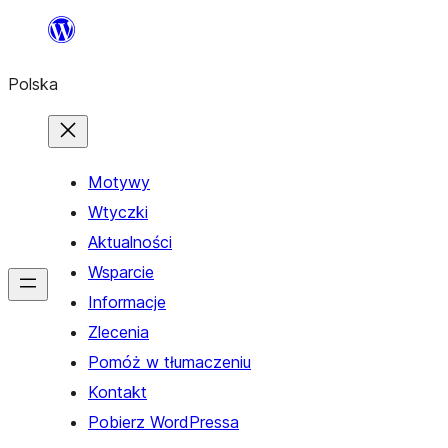
Przejdź
do
Polska
treści
Motywy
Wtyczki
Aktualności
Wsparcie
Informacje
Zlecenia
Pomóż w tłumaczeniu
Kontakt
Pobierz WordPressa