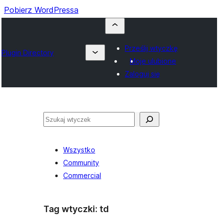
Pobierz WordPressa
Prześlij wtyczkę
Plugin Directory
Moje ulubione
Zaloguj się
Szukaj
Wszystko
Community
Commercial
Tag wtyczki:
td