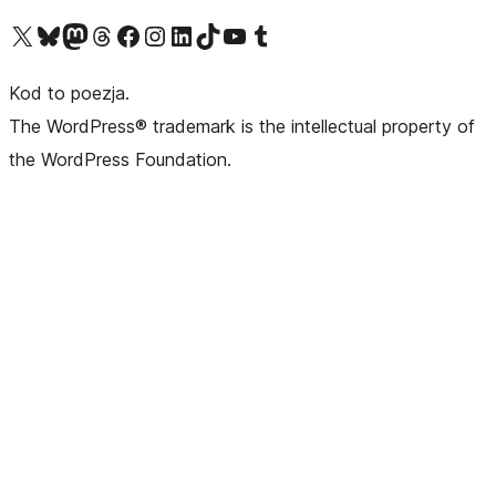
Odwiedź nasze konto X (dawniej Twitter)
Odwiedź nasze konto Bluesky
Odwiedź nasze konto na Mastodoncie
Odwiedź naszego Threadsa
Odwiedź naszego Facebooka
Odwiedź nasze konto na Instagramie
Odwiedź nasze konto na LinkedIn
Odwiedź naszego TikToka
Odwiedź nasz kanał YouTube
Odwiedź naszego Tumblra
Kod to poezja.
The WordPress® trademark is the intellectual property of
the WordPress Foundation.