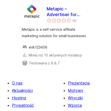
Metapic –
Advertiser for
wszystkich
WooCommerce
(0
)
ocen
Metapic is a self-service affiliate
marketing solution for small businesses
erik123456
Mniej niż 10 aktywnych instalacji
Testowana z 6.8.7
O nas
Prezentacja
Aktualności
Motywy
Hosting
Wtyczki
Prywatność
Wzorce