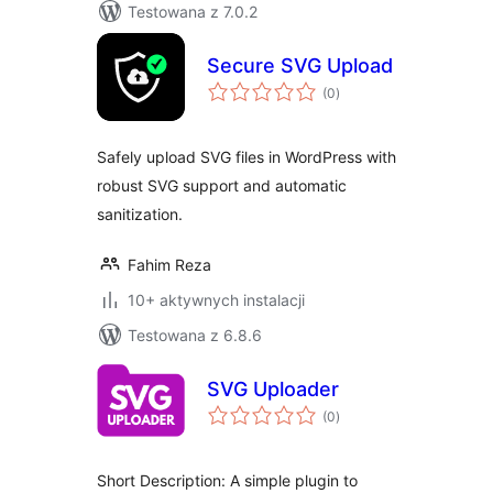
Testowana z 7.0.2
Secure SVG Upload
wszystkich
(0
)
ocen
Safely upload SVG files in WordPress with
robust SVG support and automatic
sanitization.
Fahim Reza
10+ aktywnych instalacji
Testowana z 6.8.6
SVG Uploader
wszystkich
(0
)
ocen
Short Description: A simple plugin to