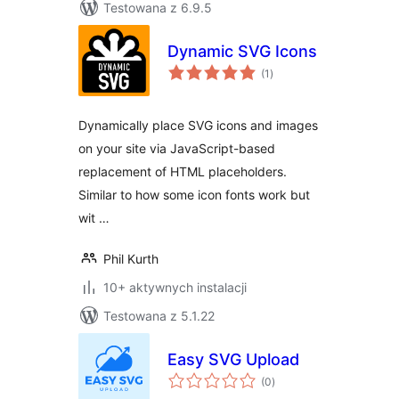
Testowana z 6.9.5
Dynamic SVG Icons
wszystkich
(1
)
ocen
Dynamically place SVG icons and images
on your site via JavaScript-based
replacement of HTML placeholders.
Similar to how some icon fonts work but
wit …
Phil Kurth
10+ aktywnych instalacji
Testowana z 5.1.22
Easy SVG Upload
wszystkich
(0
)
ocen