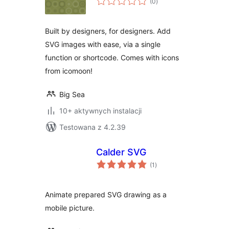
(0
)
ocen
Built by designers, for designers. Add
SVG images with ease, via a single
function or shortcode. Comes with icons
from icomoon!
Big Sea
10+ aktywnych instalacji
Testowana z 4.2.39
Calder SVG
wszystkich
(1
)
ocen
Animate prepared SVG drawing as a
mobile picture.