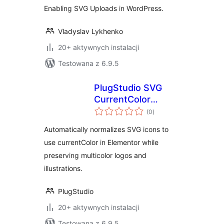
Enabling SVG Uploads in WordPress.
Vladyslav Lykhenko
20+ aktywnych instalacji
Testowana z 6.9.5
PlugStudio SVG
CurrentColor
wszystkich
Normalizer
(0
)
ocen
Automatically normalizes SVG icons to
use currentColor in Elementor while
preserving multicolor logos and
illustrations.
PlugStudio
20+ aktywnych instalacji
Testowana z 6.9.5