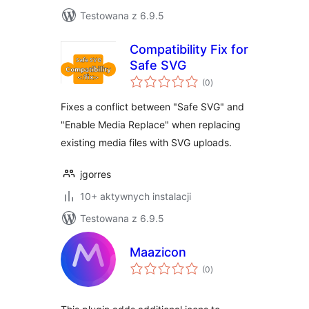
Testowana z 6.9.5
Compatibility Fix for
Safe SVG
wszystkich
(0
)
ocen
Fixes a conflict between "Safe SVG" and
"Enable Media Replace" when replacing
existing media files with SVG uploads.
jgorres
10+ aktywnych instalacji
Testowana z 6.9.5
Maazicon
wszystkich
(0
)
ocen