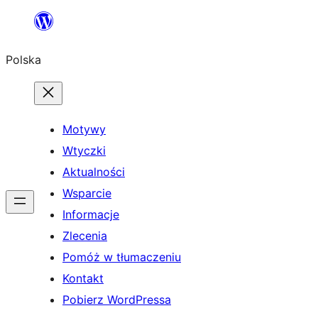
Przejdź
do
Polska
treści
Motywy
Wtyczki
Aktualności
Wsparcie
Informacje
Zlecenia
Pomóż w tłumaczeniu
Kontakt
Pobierz WordPressa