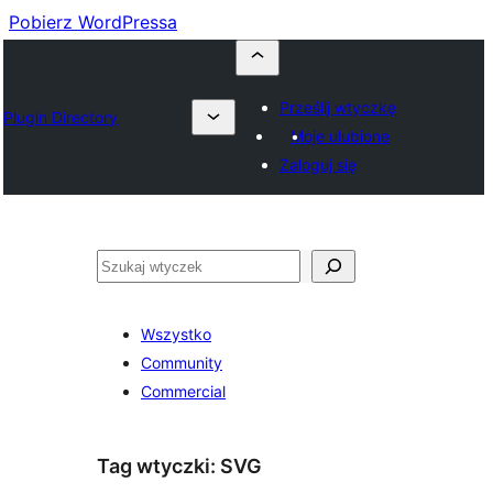
Pobierz WordPressa
Prześlij wtyczkę
Plugin Directory
Moje ulubione
Zaloguj się
Szukaj
Wszystko
Community
Commercial
Tag wtyczki:
SVG