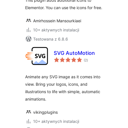
This plugin adds additional icons to
Elementor. You can use the icons for free.
Amirhossein Mansourkiaei
10+ aktywnych instalacji
Testowana z 6.8.6
SVG AutoMotion
wszystkich
(2
)
ocen
Animate any SVG image as it comes into
view. Bring your logos, icons, and
illustrations to life with simple, automatic
animations.
vikingplugins
10+ aktywnych instalacji