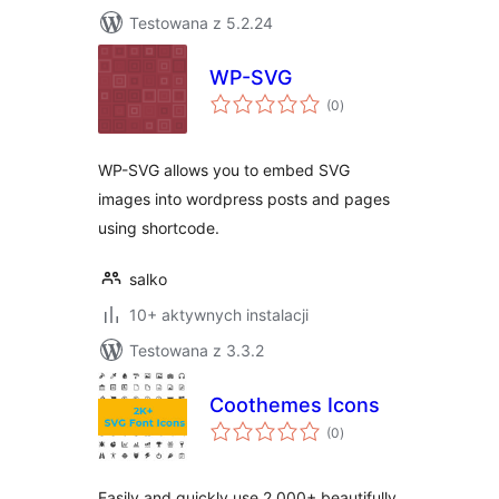
Testowana z 5.2.24
WP-SVG
wszystkich
(0
)
ocen
WP-SVG allows you to embed SVG
images into wordpress posts and pages
using shortcode.
salko
10+ aktywnych instalacji
Testowana z 3.3.2
Coothemes Icons
wszystkich
(0
)
ocen
Easily and quickly use 2,000+ beautifully