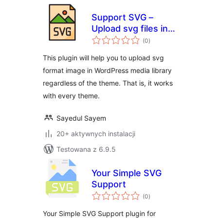
Support SVG –
Upload svg files in
wszystkich
wordpress without
(0
)
ocen
hassle
This plugin will help you to upload svg
format image in WordPress media library
regardless of the theme. That is, it works
with every theme.
Sayedul Sayem
20+ aktywnych instalacji
Testowana z 6.9.5
Your Simple SVG
Support
wszystkich
(0
)
ocen
Your Simple SVG Support plugin for