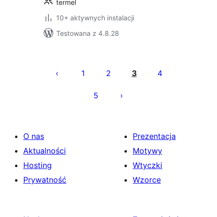
termel
10+ aktywnych instalacji
Testowana z 4.8.28
Stronicowanie
wpisów
1
2
3
4
5
O nas
Prezentacja
Aktualności
Motywy
Hosting
Wtyczki
Prywatność
Wzorce