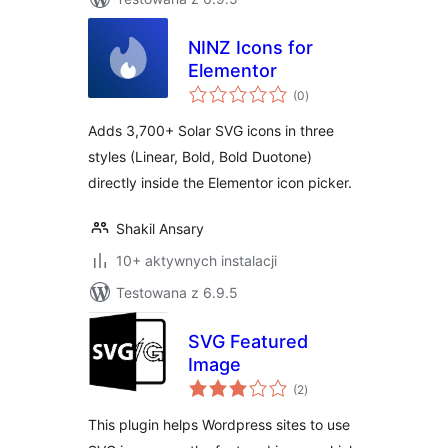
NINZ Icons for
Elementor
wszystkich
(0
)
ocen
Adds 3,700+ Solar SVG icons in three
styles (Linear, Bold, Bold Duotone)
directly inside the Elementor icon picker.
Shakil Ansary
10+ aktywnych instalacji
Testowana z 6.9.5
SVG Featured
Image
wszystkich
(2
)
ocen
This plugin helps Wordpress sites to use