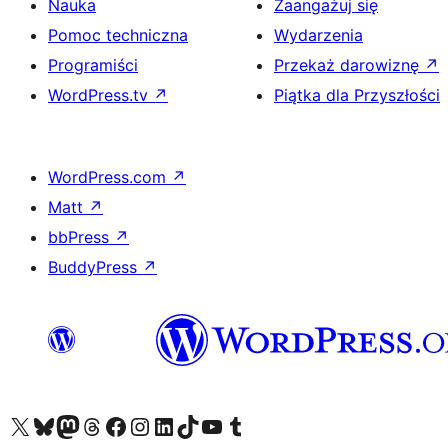
Nauka
Zaangażuj się
Pomoc techniczna
Wydarzenia
Programiści
Przekaż darowiznę
↗
WordPress.tv
↗
Piątka dla Przyszłości
WordPress.com
↗
Matt
↗
bbPress
↗
BuddyPress
↗
Odwiedź nasze konto X (dawniej Twitter)
Odwiedź nasze konto Bluesky
Odwiedź nasze konto na Mastodoncie
Odwiedź naszego Threadsa
Odwiedź naszego Facebooka
Odwiedź nasze konto na Instagramie
Odwiedź nasze konto na LinkedIn
Odwiedź naszego TikToka
Odwiedź nasz kanał YouTube
Odwiedź naszego Tumblra