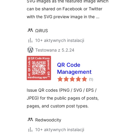
SVG images as the featured image which
can be shared on Facebook or Twitter
with the SVG preview image in the …
ΩiRUS
10+ aktywnych instalacji
Testowana z 5.2.24
QR Code
Management
wszystkich
(1
)
ocen
Issue QR codes (PNG / SVG / EPS /
JPEG) for the public pages of posts,
pages, and custom post types.
Redwoodcity
10+ aktywnych instalacji