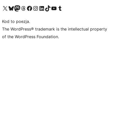
Odwiedź nasze konto X (dawniej Twitter)
Odwiedź nasze konto Bluesky
Odwiedź nasze konto na Mastodoncie
Odwiedź naszego Threadsa
Odwiedź naszego Facebooka
Odwiedź nasze konto na Instagramie
Odwiedź nasze konto na LinkedIn
Odwiedź naszego TikToka
Odwiedź nasz kanał YouTube
Odwiedź naszego Tumblra
Kod to poezja.
The WordPress® trademark is the intellectual property
of the WordPress Foundation.