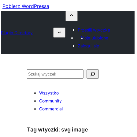
Pobierz WordPressa
Prześlij wtyczkę
Plugin Directory
Moje ulubione
Zaloguj się
Szukaj
Wszystko
Community
Commercial
Tag wtyczki:
svg image