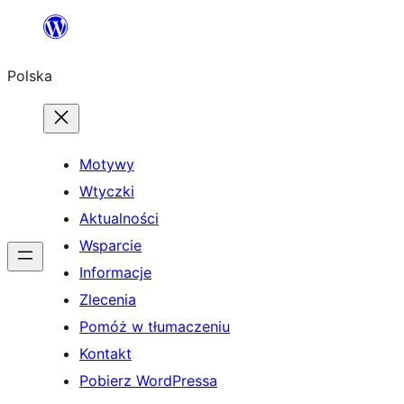
Przejdź
do
Polska
treści
Motywy
Wtyczki
Aktualności
Wsparcie
Informacje
Zlecenia
Pomóż w tłumaczeniu
Kontakt
Pobierz WordPressa