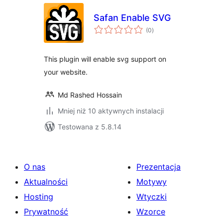
Safan Enable SVG
wszystkich
(0
)
ocen
This plugin will enable svg support on
your website.
Md Rashed Hossain
Mniej niż 10 aktywnych instalacji
Testowana z 5.8.14
O nas
Prezentacja
Aktualności
Motywy
Hosting
Wtyczki
Prywatność
Wzorce