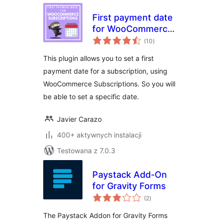
First payment date
for WooCommerce
wszystkich
Subscriptions
(10
)
ocen
This plugin allows you to set a first
payment date for a subscription, using
WooCommerce Subscriptions. So you will
be able to set a specific date.
Javier Carazo
400+ aktywnych instalacji
Testowana z 7.0.3
Paystack Add-On
for Gravity Forms
wszystkich
(2
)
ocen
The Paystack Addon for Gravity Forms