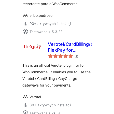
recorrente para o WooCommerce.
erico.pedroso
90+ aktywnych instalacji
Testowana z 5.3.22
Verotel/CardBilling/GayCharg
FlexPay for
wszystkich
WooCommerce
(1
)
ocen
This is an official Verotel plugin for for
WooCommerce. It enables you to use the
Verotel / CardBilling / GayCharge
gateways for your payments.
Verotel
80+ aktywnych instalacji
Testowana z 7.0.3