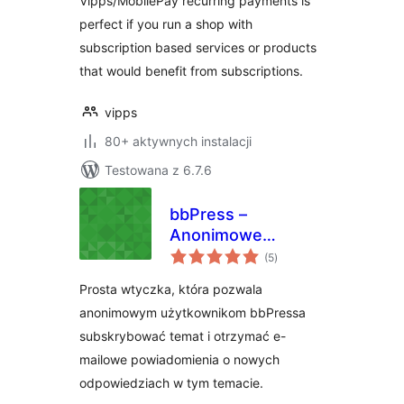
Vipps/MobilePay recurring payments is
perfect if you run a shop with
subscription based services or products
that would benefit from subscriptions.
vipps
80+ aktywnych instalacji
Testowana z 6.7.6
bbPress –
Anonimowe
wszystkich
Subskrybcje
(5
)
ocen
Prosta wtyczka, która pozwala
anonimowym użytkownikom bbPressa
subskrybować temat i otrzymać e-
mailowe powiadomienia o nowych
odpowiedziach w tym temacie.