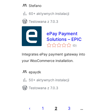
Stefano
60+ aktywnych instalacji
Testowana z 7.0.3
ePay Payment
Solutions – EPIC
wszystkich
(0
)
ocen
Integrates ePay payment gateway into
your WooCommerce installation.
epaydk
50+ aktywnych instalacji
Testowana z 7.0.3
Stronicowanie
wpisów
1
2
3
…