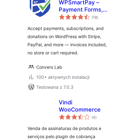
WPSmartPay –
Payment Forms,
wszystkich
Invoices, Donations
(18
)
ocen
& Subscriptions
Accept payments, subscriptions, and
donations on WordPress with Stripe,
PayPal, and more — invoices included,
no store or cart required.
Convers Lab
100+ aktywnych instalacji
Testowana z 7.0.3
Vindi
WooCommerce
wszystkich
(4
)
ocen
Venda de assinaturas de produtos e
serviços pelo plugin de cobrança