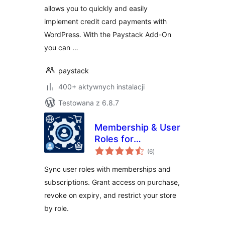
allows you to quickly and easily
implement credit card payments with
WordPress. With the Paystack Add-On
you can …
paystack
400+ aktywnych instalacji
Testowana z 6.8.7
Membership & User
Roles for
wszystkich
WooCommerce
(6
)
ocen
(Automatic Role
Sync user roles with memberships and
Changer)
subscriptions. Grant access on purchase,
revoke on expiry, and restrict your store
by role.