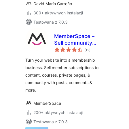
David Marín Carreño
300+ aktywnych instalacji
Testowana z 7.0.3
MemberSpace –
Sell community
wszystkich
access, content,
(12
)
ocen
online courses,
Turn your website into a membership
memberships and
business. Sell member subscriptions to
paid subscriptions
content, courses, private pages, &
community with posts, comments &
more.
MemberSpace
200+ aktywnych instalacji
Testowana z 7.0.3