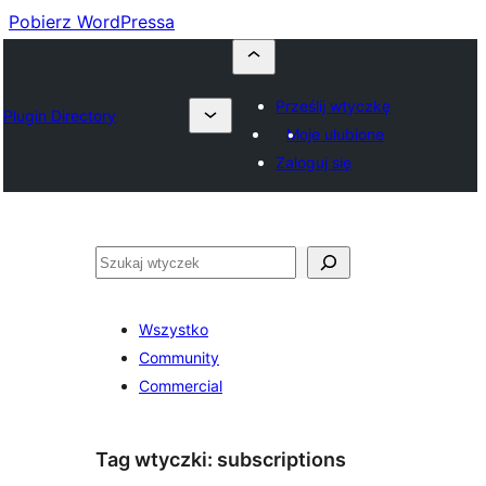
Pobierz WordPressa
Prześlij wtyczkę
Plugin Directory
Moje ulubione
Zaloguj się
Szukaj
Wszystko
Community
Commercial
Tag wtyczki:
subscriptions