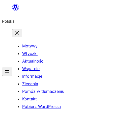
Przejdź
do
Polska
treści
Motywy
Wtyczki
Aktualności
Wsparcie
Informacje
Zlecenia
Pomóż w tłumaczeniu
Kontakt
Pobierz WordPressa