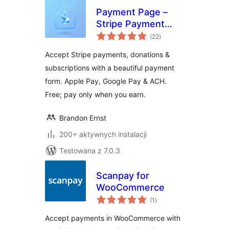
Payment Page –
Stripe Payment
wszystkich
Forms for
(22
)
ocen
Donations,
Accept Stripe payments, donations &
Subscriptions &
subscriptions with a beautiful payment
Recurring
form. Apple Pay, Google Pay & ACH.
Payments
Free; pay only when you earn.
Brandon Ernst
200+ aktywnych instalacji
Testowana z 7.0.3
Scanpay for
WooCommerce
wszystkich
(1
)
ocen
Accept payments in WooCommerce with