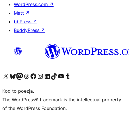
WordPress.com
↗
Matt
↗
bbPress
↗
BuddyPress
↗
Odwiedź nasze konto X (dawniej Twitter)
Odwiedź nasze konto Bluesky
Odwiedź nasze konto na Mastodoncie
Odwiedź naszego Threadsa
Odwiedź naszego Facebooka
Odwiedź nasze konto na Instagramie
Odwiedź nasze konto na LinkedIn
Odwiedź naszego TikToka
Odwiedź nasz kanał YouTube
Odwiedź naszego Tumblra
Kod to poezja.
The WordPress® trademark is the intellectual property
of the WordPress Foundation.