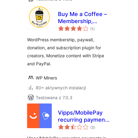
Buy Me a Coffee –
Membership,
wszystkich
Paywall &
(1
)
ocen
Fundraiser with
WordPress membership, paywall,
Stripe & PayPal
donation, and subscription plugin for
creators. Monetize content with Stripe
and PayPal.
WP Miners
80+ aktywnych instalacji
Testowana z 7.0.3
Vipps/MobilePay
recurring payments
wszystkich
for WooCommerce
(3
)
ocen