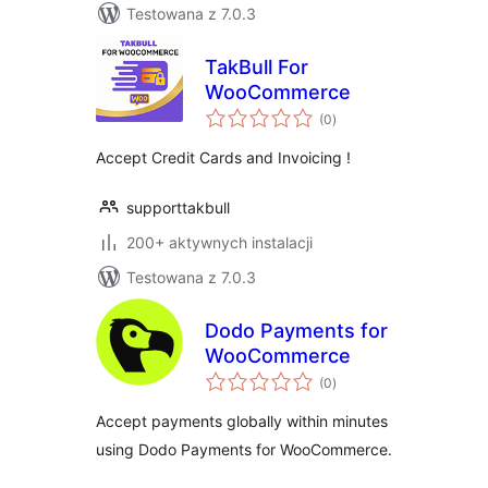
Testowana z 7.0.3
TakBull For
WooCommerce
wszystkich
(0
)
ocen
Accept Credit Cards and Invoicing !
supporttakbull
200+ aktywnych instalacji
Testowana z 7.0.3
Dodo Payments for
WooCommerce
wszystkich
(0
)
ocen
Accept payments globally within minutes
using Dodo Payments for WooCommerce.