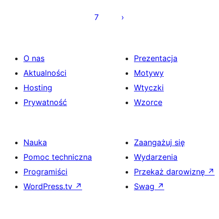
7
O nas
Prezentacja
Aktualności
Motywy
Hosting
Wtyczki
Prywatność
Wzorce
Nauka
Zaangażuj się
Pomoc techniczna
Wydarzenia
Programiści
Przekaż darowiznę
↗
WordPress.tv
↗
Swag
↗