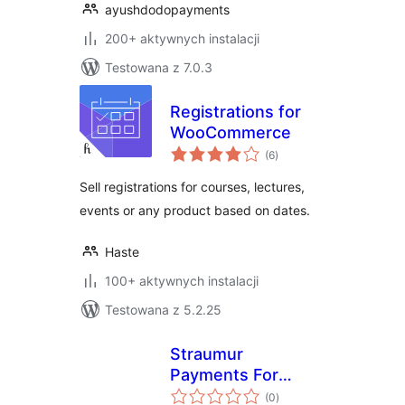
ayushdodopayments
200+ aktywnych instalacji
Testowana z 7.0.3
Registrations for
WooCommerce
wszystkich
(6
)
ocen
Sell registrations for courses, lectures,
events or any product based on dates.
Haste
100+ aktywnych instalacji
Testowana z 5.2.25
Straumur
Payments For
wszystkich
WooCommerce
(0
)
ocen