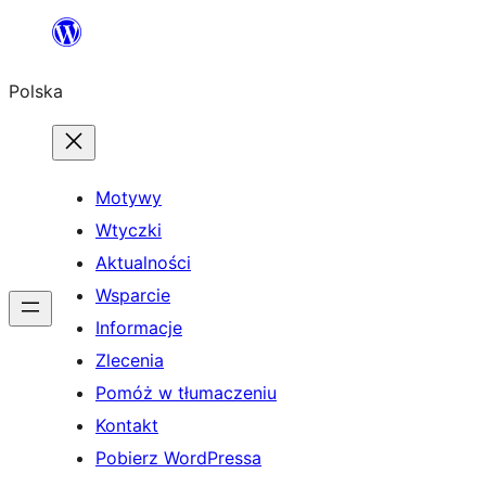
Przejdź
do
Polska
treści
Motywy
Wtyczki
Aktualności
Wsparcie
Informacje
Zlecenia
Pomóż w tłumaczeniu
Kontakt
Pobierz WordPressa