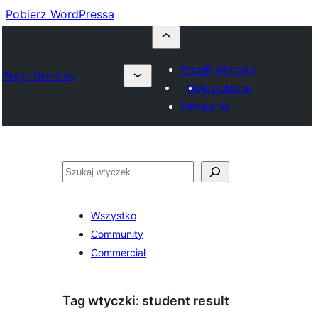
Pobierz WordPressa
Prześlij wtyczkę
Plugin Directory
Moje ulubione
Zaloguj się
Szukaj
Wszystko
Community
Commercial
Tag wtyczki:
student result