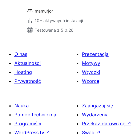
mamurjor
10+ aktywnych instalacji
Testowana z 5.0.26
O nas
Prezentacja
Aktualności
Motywy
Hosting
Wtyczki
Prywatność
Wzorce
Nauka
Zaangażuj się
Pomoc techniczna
Wydarzenia
Programiści
Przekaż darowiznę
↗
WordPress.tv
↗
Swag
↗