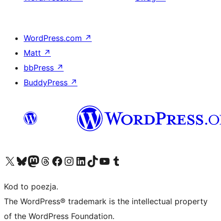
WordPress.com
↗
Matt
↗
bbPress
↗
BuddyPress
↗
Odwiedź nasze konto X (dawniej Twitter)
Odwiedź nasze konto Bluesky
Odwiedź nasze konto na Mastodoncie
Odwiedź naszego Threadsa
Odwiedź naszego Facebooka
Odwiedź nasze konto na Instagramie
Odwiedź nasze konto na LinkedIn
Odwiedź naszego TikToka
Odwiedź nasz kanał YouTube
Odwiedź naszego Tumblra
Kod to poezja.
The WordPress® trademark is the intellectual property
of the WordPress Foundation.