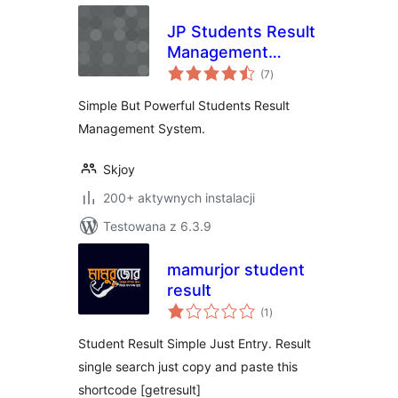
JP Students Result
Management
wszystkich
System
(7
)
ocen
Simple But Powerful Students Result
Management System.
Skjoy
200+ aktywnych instalacji
Testowana z 6.3.9
mamurjor student
result
wszystkich
(1
)
ocen
Student Result Simple Just Entry. Result
single search just copy and paste this
shortcode [getresult]