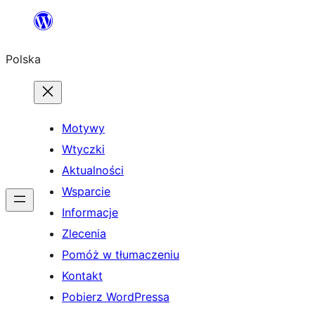
Przejdź
do
Polska
treści
Motywy
Wtyczki
Aktualności
Wsparcie
Informacje
Zlecenia
Pomóż w tłumaczeniu
Kontakt
Pobierz WordPressa