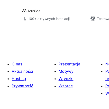
Musilda
100+ aktywnych instalacji
Testowa
Stronicowanie
wpisów
O nas
Prezentacja
N
Aktualności
Motywy
P
Hosting
Wtyczki
t
Prywatność
Wzorce
P
W