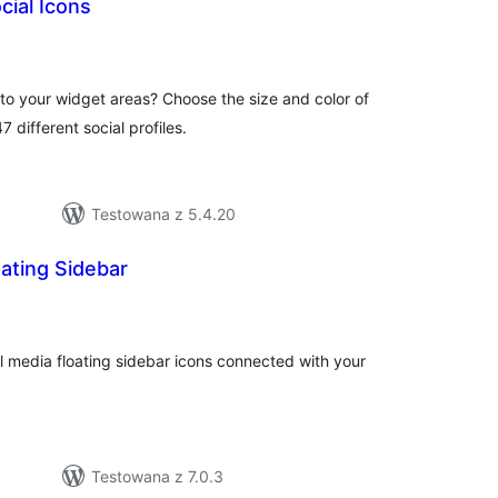
cial Icons
wszystkich
ocen
 to your widget areas? Choose the size and color of
 different social profiles.
Testowana z 5.4.20
oating Sidebar
wszystkich
ocen
al media floating sidebar icons connected with your
Testowana z 7.0.3