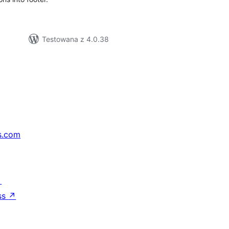
Testowana z 4.0.38
s.com
↗
ss
↗