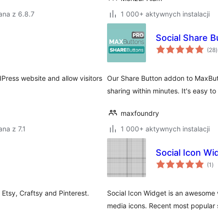
ana z 6.8.7
1 000+ aktywnych instalacji
Social Share B
(28
)
dPress website and allow visitors
Our Share Button addon to MaxBut
sharing within minutes. It's easy to
maxfoundry
na z 7.1
1 000+ aktywnych instalacji
Social Icon Wi
ws
(1
)
oc
 Etsy, Craftsy and Pinterest.
Social Icon Widget is an awesome wi
media icons. Recent most popular 