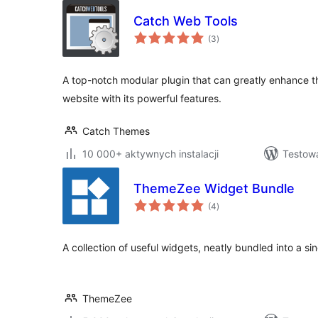
Catch Web Tools
wszystkich
(3
)
ocen
A top-notch modular plugin that can greatly enhance th
website with its powerful features.
Catch Themes
10 000+ aktywnych instalacji
Testowa
ThemeZee Widget Bundle
wszystkich
(4
)
ocen
A collection of useful widgets, neatly bundled into a sin
ThemeZee