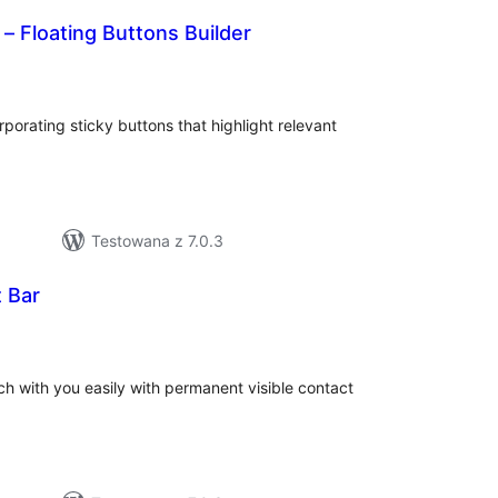
 – Floating Buttons Builder
zystkich
cen
orating sticky buttons that highlight relevant
Testowana z 7.0.3
 Bar
wszystkich
ocen
uch with you easily with permanent visible contact