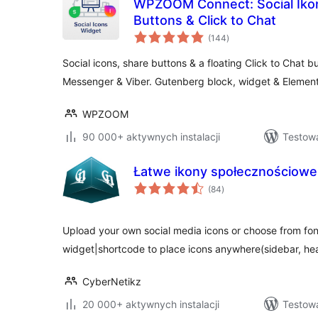
WPZOOM Connect: Social Ikon
Buttons & Click to Chat
wszystkich
(144
)
ocen
Social icons, share buttons & a floating Click to Chat 
Messenger & Viber. Gutenberg block, widget & Element
WPZOOM
90 000+ aktywnych instalacji
Testowa
Łatwe ikony społecznościowe
wszystkich
(84
)
ocen
Upload your own social media icons or choose from f
widget|shortcode to place icons anywhere(sidebar, hea
CyberNetikz
20 000+ aktywnych instalacji
Testow