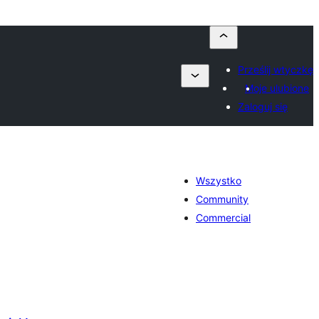
Prześlij wtyczkę
Moje ulubione
Zaloguj się
Wszystko
Community
Commercial