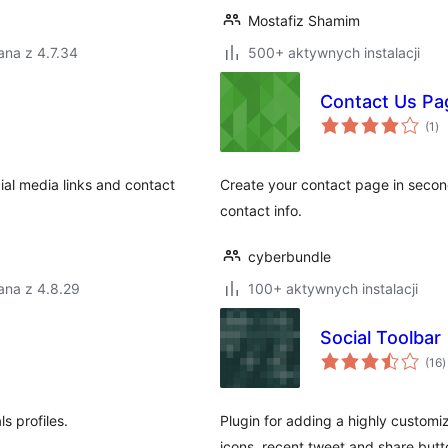
Mostafiz Shamim
ana z 4.7.34
500+ aktywnych instalacji
Contact Us Pa
ws
(1
)
oc
ial media links and contact
Create your contact page in second
contact info.
cyberbundle
ana z 4.8.29
100+ aktywnych instalacji
Social Toolbar
w
(16
)
o
s profiles.
Plugin for adding a highly customiz
icons, recent tweet and share butto