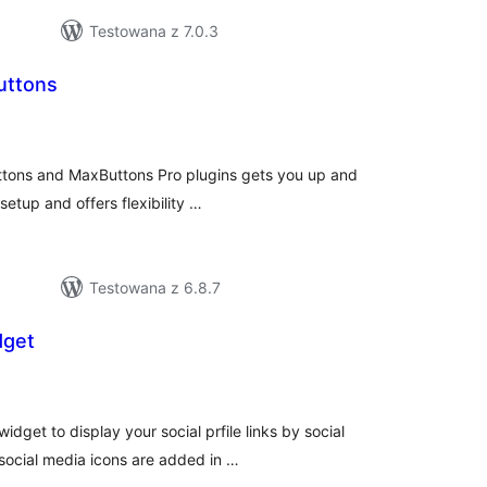
Testowana z 7.0.3
uttons
wszystkich
ocen
tons and MaxButtons Pro plugins gets you up and
 setup and offers flexibility …
Testowana z 6.8.7
dget
zystkich
en
dget to display your social prfile links by social
social media icons are added in …