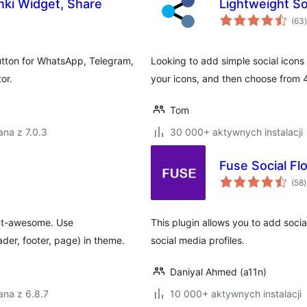
ki Widget, Share
Lightweight So
(63
)
button for WhatsApp, Telegram,
Looking to add simple social icons
or.
your icons, and then choose from 47
Tom
na z 7.0.3
30 000+ aktywnych instalacji
Fuse Social Fl
(58
)
ont-awesome. Use
This plugin allows you to add soci
der, footer, page) in theme.
social media profiles.
Daniyal Ahmed (a11n)
ana z 6.8.7
10 000+ aktywnych instalacji