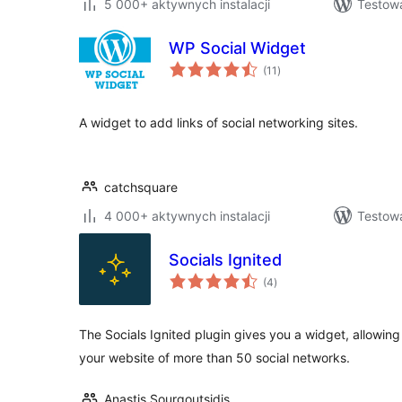
5 000+ aktywnych instalacji
Testowa
WP Social Widget
wszystkich
(11
)
ocen
A widget to add links of social networking sites.
catchsquare
4 000+ aktywnych instalacji
Testowa
Socials Ignited
wszystkich
(4
)
ocen
The Socials Ignited plugin gives you a widget, allowing
your website of more than 50 social networks.
Anastis Sourgoutsidis