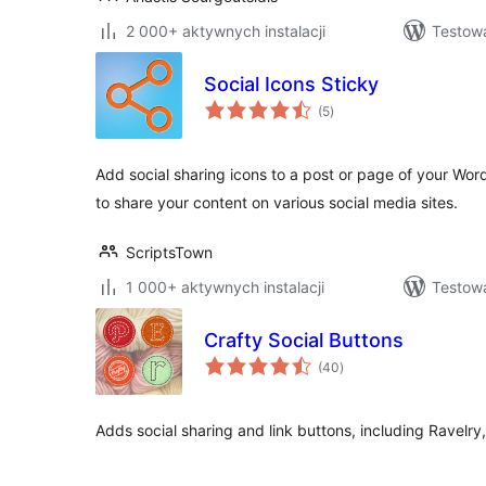
2 000+ aktywnych instalacji
Testow
Social Icons Sticky
wszystkich
(5
)
ocen
Add social sharing icons to a post or page of your Wor
to share your content on various social media sites.
ScriptsTown
1 000+ aktywnych instalacji
Testowa
Crafty Social Buttons
wszystkich
(40
)
ocen
Adds social sharing and link buttons, including Ravelry,