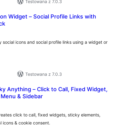
Testowana z 7.0.3
on Widget – Social Profile Links with
ck
szystkich
cen
y social icons and social profile links using a widget or
Testowana z 7.0.3
ky Anything – Click to Call, Fixed Widget,
, Menu & Sidebar
szystkich
cen
eates click to call, fixed widgets, sticky elements,
al icons & cookie consent.