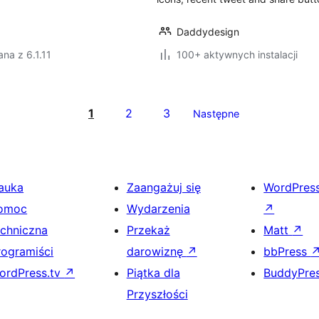
Daddydesign
na z 6.1.11
100+ aktywnych instalacji
1
2
3
Następne
auka
Zaangażuj się
WordPres
omoc
Wydarzenia
↗
echniczna
Przekaż
Matt
↗
rogramiści
darowiznę
↗
bbPress
ordPress.tv
↗
Piątka dla
BuddyPre
Przyszłości