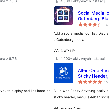
na z 7.0.3
4 000+ aktywnych instalacji
Social Media Ic
Gutenberg Blo
w
(16
)
o
Add a social media icon list. Displa
a Gutenberg block.
A WP Life
na z 6.7.6
4 000+ aktywnych instalacji
All-in-One Stic
Sticky Header
w
(15
)
o
 you to display and link icons on
All-in-One Sticky Anything easily cr
sticky header, menu, sidebar, soci
Monzur Alam