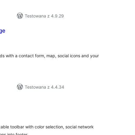
Testowana z 4.9.29
ge
zystkich
en
s with a contact form, map, social icons and your
Testowana z 4.4.34
szystkich
cen
able toolbar with color selection, social network
ns into footer.