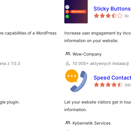
Sticky Buttons
ws
(6
)
o
e capabilities of a WordPress
Increase user engagement by incorp
information on your website.
Wow-Company
na z 7.0.3
10 000+ aktywnych instalacji
Speed Contact
(56
)
gle plugin.
Let your website visitors get in to
information.
Kybernetik Services