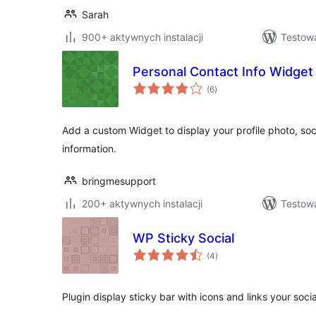
Sarah
900+ aktywnych instalacji
Testow
Personal Contact Info Widget
wszystkich
(6
)
ocen
Add a custom Widget to display your profile photo, soc
information.
bringmesupport
200+ aktywnych instalacji
Testow
WP Sticky Social
wszystkich
(4
)
ocen
Plugin display sticky bar with icons and links your social