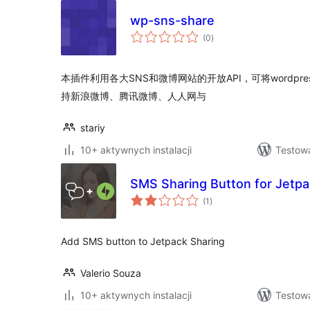
wp-sns-share
wszystkich
(0
)
ocen
本插件利用各大SNS和微博网站的开放API，可将wordp
持新浪微博、腾讯微博、人人网与
stariy
10+ aktywnych instalacji
Testowa
SMS Sharing Button for Jetp
wszystkich
(1
)
ocen
Add SMS button to Jetpack Sharing
Valerio Souza
10+ aktywnych instalacji
Testow