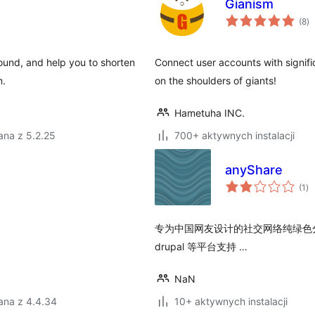
Gianism
ws
(8
)
o
ound, and help you to shorten
Connect user accounts with signifi
m.
on the shoulders of giants!
Hametuha INC.
ana z 5.2.25
700+ aktywnych instalacji
anyShare
ws
(1
)
oc
专为中国网友设计的社交网络纯绿色分享插
drupal 等平台支持 …
NaN
ana z 4.4.34
10+ aktywnych instalacji