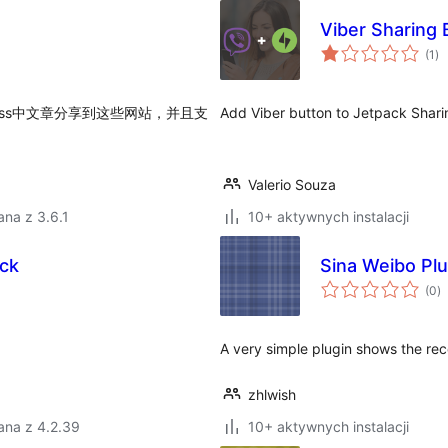
Viber Sharing 
ws
(1
)
oc
ress中文章分享到这些网站，并且支
Add Viber button to Jetpack Shari
Valerio Souza
na z 3.6.1
10+ aktywnych instalacji
ack
Sina Weibo Pl
w
(0
)
o
A very simple plugin shows the re
zhlwish
ana z 4.2.39
10+ aktywnych instalacji