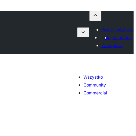
Prześlij wtyczkę
Moje ulubione
Zaloguj się
Wszystko
Community
Commercial