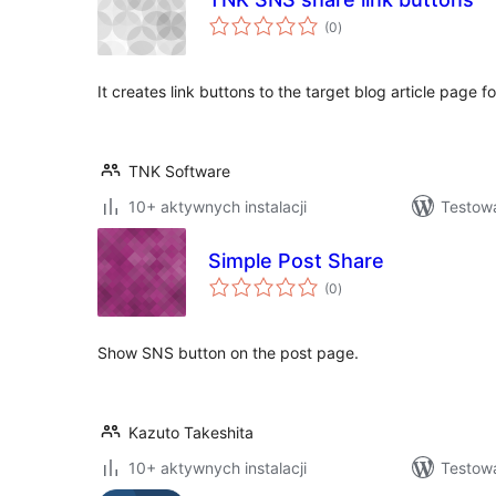
wszystkich
(0
)
ocen
It creates link buttons to the target blog article page 
TNK Software
10+ aktywnych instalacji
Testowa
Simple Post Share
wszystkich
(0
)
ocen
Show SNS button on the post page.
Kazuto Takeshita
10+ aktywnych instalacji
Testowa