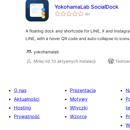
YokohamaLab SocialDock
wszystkich
(0
)
ocen
A floating dock and shortcode for LINE, X and Instagra
LINE, with a hover QR code and auto-collapse to icons
yokohamalab
Mniej niż 10 aktywnych instalacji
Testowa
O nas
Prezentacja
N
Aktualności
Motywy
P
Hosting
Wtyczki
t
Prywatność
Wzorce
P
W