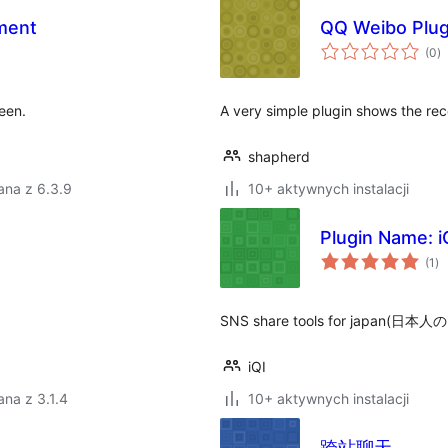
ment
QQ Weibo Plug
w
(0
)
o
een.
A very simple plugin shows the re
shapherd
ana z 6.3.9
10+ aktywnych instalacji
Plu
ws
(1
)
oc
SNS share tools for ja
iQI
na z 3.1.4
10+ aktywnych instalacji
跨站聊天