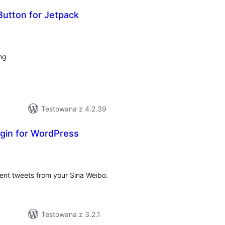
Button for Jetpack
zystkich
en
ng
Testowana z 4.2.39
ugin for WordPress
szystkich
cen
cent tweets from your Sina Weibo.
Testowana z 3.2.1