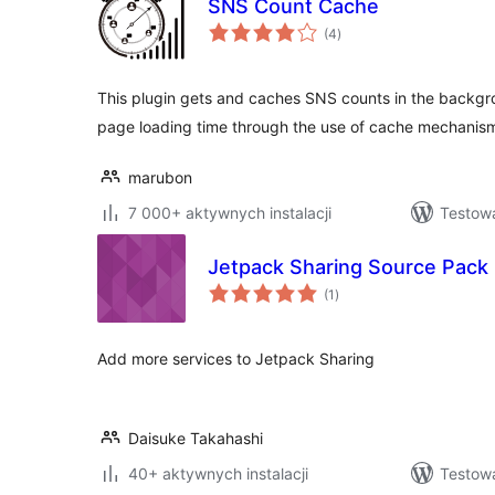
SNS Count Cache
wszystkich
(4
)
ocen
This plugin gets and caches SNS counts in the backgr
page loading time through the use of cache mechanis
marubon
7 000+ aktywnych instalacji
Testow
Jetpack Sharing Source Pack
wszystkich
(1
)
ocen
Add more services to Jetpack Sharing
Daisuke Takahashi
40+ aktywnych instalacji
Testow