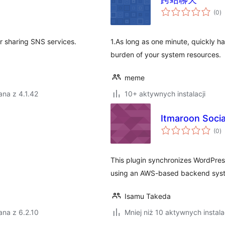
w
(0
)
o
for sharing SNS services.
1.As long as one minute, quickly ha
burden of your system resources.
meme
na z 4.1.42
10+ aktywnych instalacji
Itmaroon Socia
w
(0
)
o
This plugin synchronizes WordPres
using an AWS-based backend sys
Isamu Takeda
na z 6.2.10
Mniej niż 10 aktywnych instala