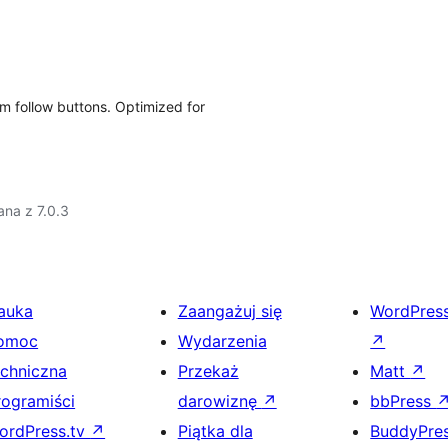
m follow buttons. Optimized for
.
na z 7.0.3
auka
Zaangażuj się
WordPres
omoc
Wydarzenia
↗
echniczna
Przekaż
Matt
↗
rogramiści
darowiznę
↗
bbPress
ordPress.tv
↗
Piątka dla
BuddyPre