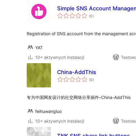
Simple SNS Account Manage
wszystkich
(0
)
ocen
Registration of SNS account from the management scr
YAT
10+ aktywnych instalacji
Testow
China-AddThis
wszystkich
(0
)
ocen
专为中国网友设计的社交网络分享插件–China-AddThis
feihuwangluo
10+ aktywnych instalacji
Testowa
TNK SNS share link buttons