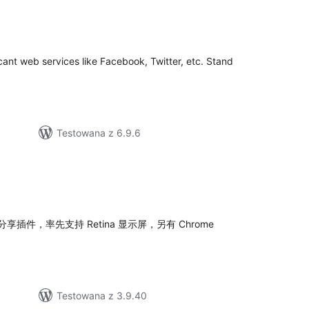
zystkich
cen
cant web services like Facebook, Twitter, etc. Stand
Testowana z 6.9.6
zystkich
en
件，率先支持 Retina 显示屏，另有 Chrome
Testowana z 3.9.40