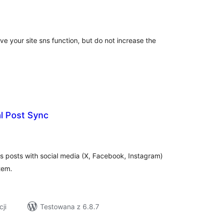
szystkich
cen
ve your site sns function, but do not increase the
l Post Sync
szystkich
cen
s posts with social media (X, Facebook, Instagram)
tem.
cji
Testowana z 6.8.7