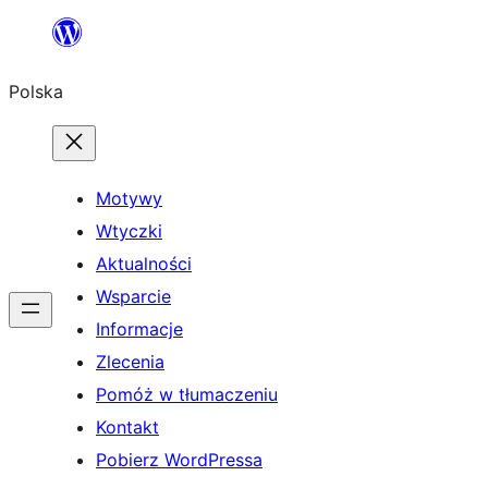
Przejdź
do
Polska
treści
Motywy
Wtyczki
Aktualności
Wsparcie
Informacje
Zlecenia
Pomóż w tłumaczeniu
Kontakt
Pobierz WordPressa