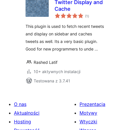
Twitter Display and
Cache
wszystkich
(1
)
ocen
This plugin is used to fetch recent tweets
and display on sidebar and caches
tweets as well. Its a very basic plugin.
Good for new programmers to unde …
Rashed Latif
10+ aktywnych instalacji
Testowana z 3.7.41
O nas
Prezentacja
Aktualności
Motywy
Hosting
Wtyczki