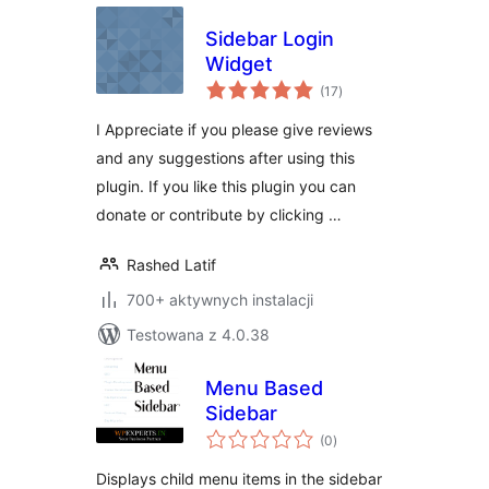
Sidebar Login
Widget
wszystkich
(17
)
ocen
I Appreciate if you please give reviews
and any suggestions after using this
plugin. If you like this plugin you can
donate or contribute by clicking …
Rashed Latif
700+ aktywnych instalacji
Testowana z 4.0.38
Menu Based
Sidebar
wszystkich
(0
)
ocen
Displays child menu items in the sidebar