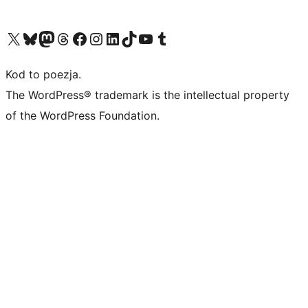
Odwiedź nasze konto X (dawniej Twitter)
Odwiedź nasze konto Bluesky
Odwiedź nasze konto na Mastodoncie
Odwiedź naszego Threadsa
Odwiedź naszego Facebooka
Odwiedź nasze konto na Instagramie
Odwiedź nasze konto na LinkedIn
Odwiedź naszego TikToka
Odwiedź nasz kanał YouTube
Odwiedź naszego Tumblra
Kod to poezja.
The WordPress® trademark is the intellectual property
of the WordPress Foundation.