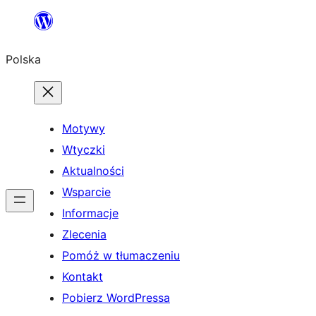
Przejdź
do
Polska
treści
Motywy
Wtyczki
Aktualności
Wsparcie
Informacje
Zlecenia
Pomóż w tłumaczeniu
Kontakt
Pobierz WordPressa