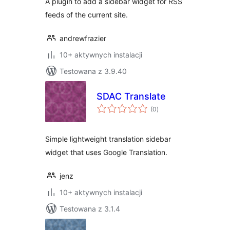
A plugin to add a sidebar widget for RSS
feeds of the current site.
andrewfrazier
10+ aktywnych instalacji
Testowana z 3.9.40
SDAC Translate
wszystkich
(0
)
ocen
Simple lightweight translation sidebar
widget that uses Google Translation.
jenz
10+ aktywnych instalacji
Testowana z 3.1.4