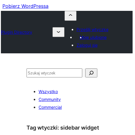
Pobierz WordPressa
Prześlij wtyczkę
Plugin Directory
Moje ulubione
Zaloguj się
Szukaj
Wszystko
Community
Commercial
Tag wtyczki:
sidebar widget