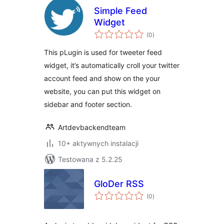
Simple Feed
Widget
wszystkich
(0
)
ocen
This pLugin is used for tweeter feed
widget, it’s automatically croll your twitter
account feed and show on the your
website, you can put this widget on
sidebar and footer section.
Artdevbackendteam
10+ aktywnych instalacji
Testowana z 5.2.25
GloDer RSS
wszystkich
(0
)
ocen