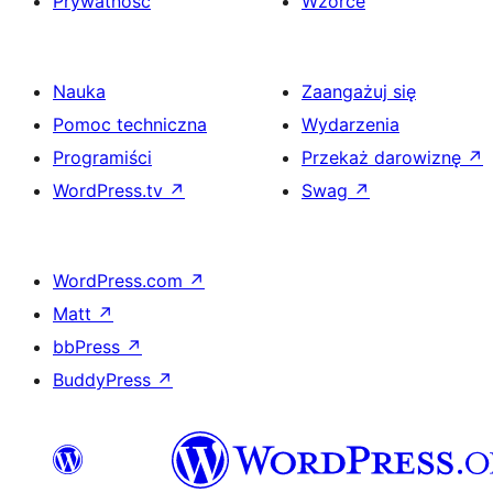
Prywatność
Wzorce
Nauka
Zaangażuj się
Pomoc techniczna
Wydarzenia
Programiści
Przekaż darowiznę
↗
WordPress.tv
↗
Swag
↗
WordPress.com
↗
Matt
↗
bbPress
↗
BuddyPress
↗