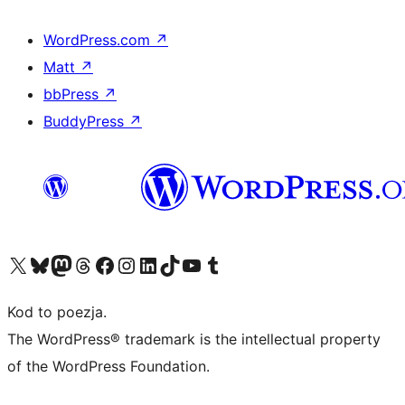
WordPress.com
↗
Matt
↗
bbPress
↗
BuddyPress
↗
Odwiedź nasze konto X (dawniej Twitter)
Odwiedź nasze konto Bluesky
Odwiedź nasze konto na Mastodoncie
Odwiedź naszego Threadsa
Odwiedź naszego Facebooka
Odwiedź nasze konto na Instagramie
Odwiedź nasze konto na LinkedIn
Odwiedź naszego TikToka
Odwiedź nasz kanał YouTube
Odwiedź naszego Tumblra
Kod to poezja.
The WordPress® trademark is the intellectual property
of the WordPress Foundation.