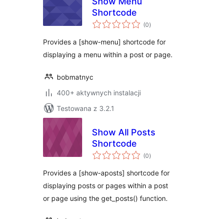
Show Menu
Shortcode
wszystkich
(0
)
ocen
Provides a [show-menu] shortcode for
displaying a menu within a post or page.
bobmatnyc
400+ aktywnych instalacji
Testowana z 3.2.1
Show All Posts
Shortcode
wszystkich
(0
)
ocen
Provides a [show-aposts] shortcode for
displaying posts or pages within a post
or page using the get_posts() function.