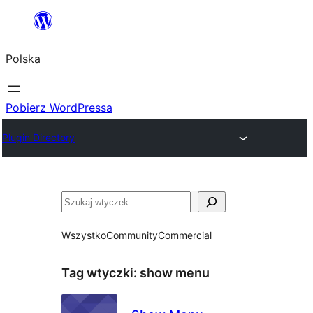
Przejdź
do
Polska
treści
Pobierz WordPressa
Plugin Directory
Szukaj
Wszystko
Community
Commercial
Tag wtyczki:
show menu