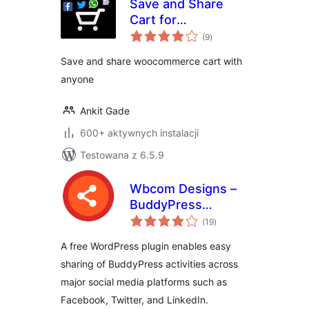
Save and Share
Cart for
wszystkich
WooCommerce
(9
)
ocen
Save and share woocommerce cart with
anyone
Ankit Gade
600+ aktywnych instalacji
Testowana z 6.5.9
Wbcom Designs –
BuddyPress
wszystkich
Activity Social
(19
)
ocen
Share
A free WordPress plugin enables easy
sharing of BuddyPress activities across
major social media platforms such as
Facebook, Twitter, and LinkedIn.