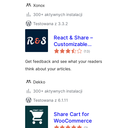
Xonox
300+ aktywnych instalacji
Testowana z 3.3.2
React & Share –
Customizable
wszystkich
Reaction Buttons
(13
)
ocen
Get feedback and see what your readers
think about your articles.
Dekko
300+ aktywnych instalacji
Testowana z 6.1.11
Share Cart for
WooCommerce
wszystkich
(2
)