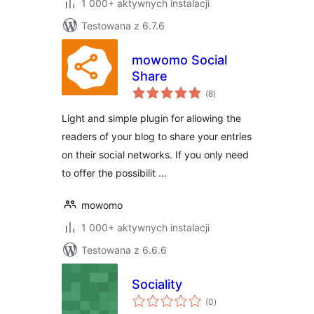
1 000+ aktywnych instalacji
Testowana z 6.7.6
mowomo Social
Share
wszystkich
(8
)
ocen
Light and simple plugin for allowing the
readers of your blog to share your entries
on their social networks. If you only need
to offer the possibilit …
mowomo
1 000+ aktywnych instalacji
Testowana z 6.6.6
Sociality
wszystkich
(0
)
ocen