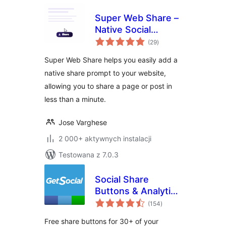
Super Web Share –
Native Social
wszystkich
Sharing Button
(29
)
ocen
Super Web Share helps you easily add a
native share prompt to your website,
allowing you to share a page or post in
less than a minute.
Jose Varghese
2 000+ aktywnych instalacji
Testowana z 7.0.3
Social Share
Buttons & Analytics
wszystkich
Plugin –
(154
)
ocen
GetSocial.io
Free share buttons for 30+ of your