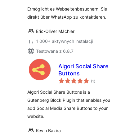
Ermöglicht es Webseitenbesuchern, Sie
direkt über WhatsApp zu kontaktieren.
Eric-Oliver Mächler
1 000+ aktywnych instalacji
Testowana z 6.8.7
Algori Social Share
Buttons
wszystkich
(1
)
ocen
Algori Social Share Buttons is a
Gutenberg Block Plugin that enables you
add Social Media Share Buttons to your
website.
Kevin Bazira