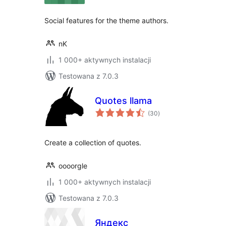
Social features for the theme authors.
nK
1 000+ aktywnych instalacji
Testowana z 7.0.3
Quotes llama
wszystkich
(30
)
ocen
Create a collection of quotes.
oooorgle
1 000+ aktywnych instalacji
Testowana z 7.0.3
Яндекс