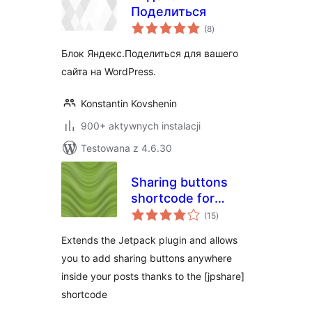
Поделиться
wszystkich
(8
)
ocen
Блок Яндекс.Поделиться для вашего
сайта на WordPress.
Konstantin Kovshenin
900+ aktywnych instalacji
Testowana z 4.6.30
Sharing buttons
shortcode for
wszystkich
Jetpack
(15
)
ocen
Extends the Jetpack plugin and allows
you to add sharing buttons anywhere
inside your posts thanks to the [jpshare]
shortcode