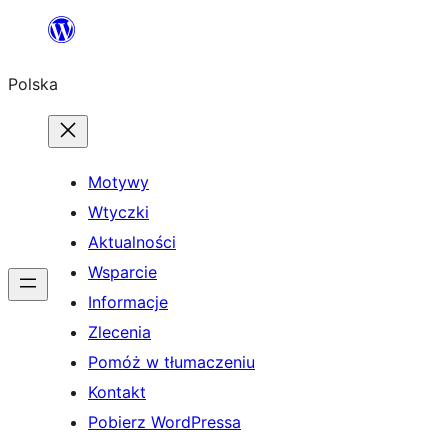
Przejdź
do
Polska
treści
Motywy
Wtyczki
Aktualności
Wsparcie
Informacje
Zlecenia
Pomóż w tłumaczeniu
Kontakt
Pobierz WordPressa