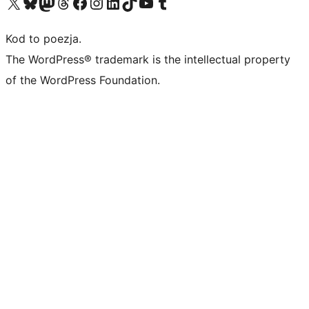
Odwiedź nasze konto X (dawniej Twitter)
Odwiedź nasze konto Bluesky
Odwiedź nasze konto na Mastodoncie
Odwiedź naszego Threadsa
Odwiedź naszego Facebooka
Odwiedź nasze konto na Instagramie
Odwiedź nasze konto na LinkedIn
Odwiedź naszego TikToka
Odwiedź nasz kanał YouTube
Odwiedź naszego Tumblra
Kod to poezja.
The WordPress® trademark is the intellectual property
of the WordPress Foundation.