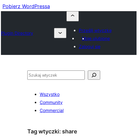
Pobierz WordPressa
Prześlij wtyczkę
Plugin Directory
Moje ulubione
Zaloguj się
Szukaj
Wszystko
Community
Commercial
Tag wtyczki:
share