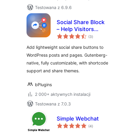
Testowana z 6.9.6
Social Share Block
– Help Visitors
wszystkich
Spread Your
(3
)
ocen
Content
Add lightweight social share buttons to
Everywhere
WordPress posts and pages. Gutenberg-
native, fully customizable, with shortcode
support and share themes.
bPlugins
2 000+ aktywnych instalacji
Testowana z 7.0.3
Simple Webchat
wszystkich
(4
)
ocen