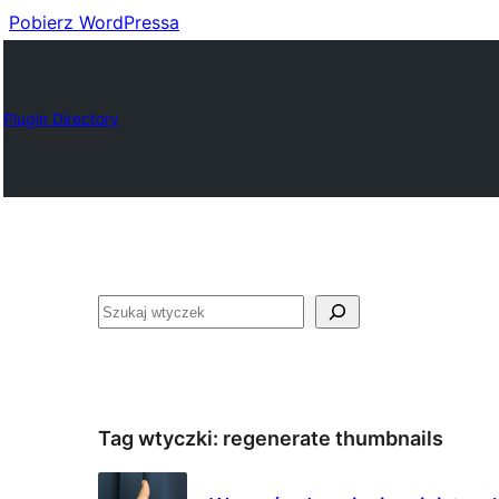
Pobierz WordPressa
Plugin Directory
Szukaj
Tag wtyczki:
regenerate thumbnails