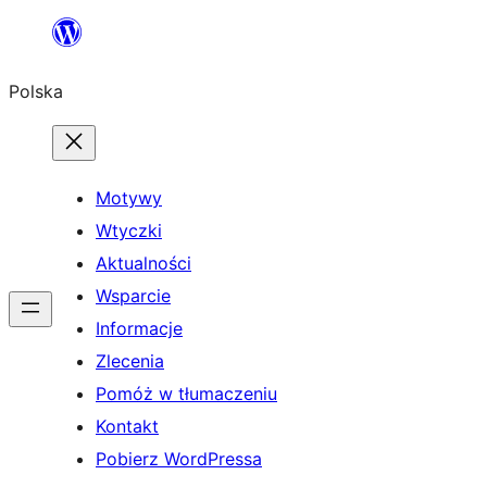
Przejdź
do
Polska
treści
Motywy
Wtyczki
Aktualności
Wsparcie
Informacje
Zlecenia
Pomóż w tłumaczeniu
Kontakt
Pobierz WordPressa