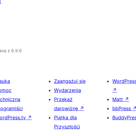
k
ana z 6.9.6
auka
Zaangażuj się
WordPres
omoc
Wydarzenia
↗
echniczna
Przekaż
Matt
↗
rogramiści
darowiznę
↗
bbPress
ordPress.tv
↗
Piątka dla
BuddyPre
Przyszłości