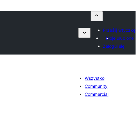
Prześlij wtyczkę
Moje ulubione
Zaloguj się
Wszystko
Community
Commercial