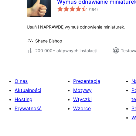
Wymuś odnawianie miniature
wszystkich
(184
)
ocen
Usuń i NAPRAWDĘ wymuś odnowienie miniaturek.
Shane Bishop
200 000+ aktywnych instalacji
Testow
O nas
Prezentacja
N
Aktualności
Motywy
P
Hosting
Wtyczki
t
Prywatność
Wzorce
P
W