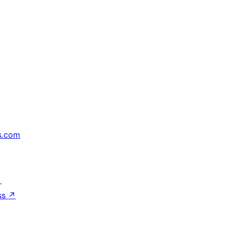
s.com
↗
ss
↗