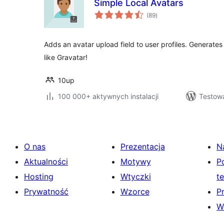
Simple Local Avatars
wszystkich
(89
)
ocen
Adds an avatar upload field to user profiles. Generate
like Gravatar!
10up
100 000+ aktywnych instalacji
Testowa
O nas
Prezentacja
N
Aktualności
Motywy
P
Hosting
Wtyczki
t
Prywatność
Wzorce
P
W