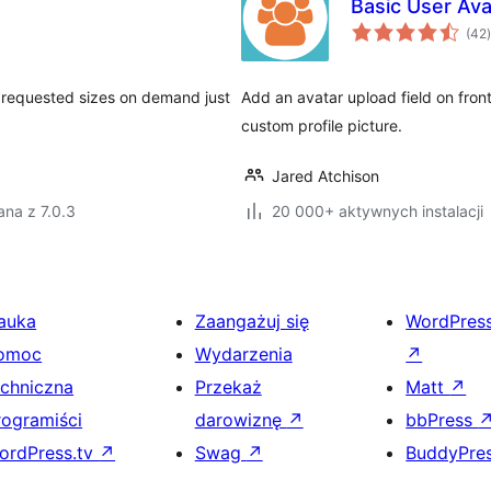
Basic User Ava
(42
)
s requested sizes on demand just
Add an avatar upload field on fron
custom profile picture.
Jared Atchison
na z 7.0.3
20 000+ aktywnych instalacji
auka
Zaangażuj się
WordPres
omoc
Wydarzenia
↗
echniczna
Przekaż
Matt
↗
rogramiści
darowiznę
↗
bbPress
ordPress.tv
↗
Swag
↗
BuddyPre