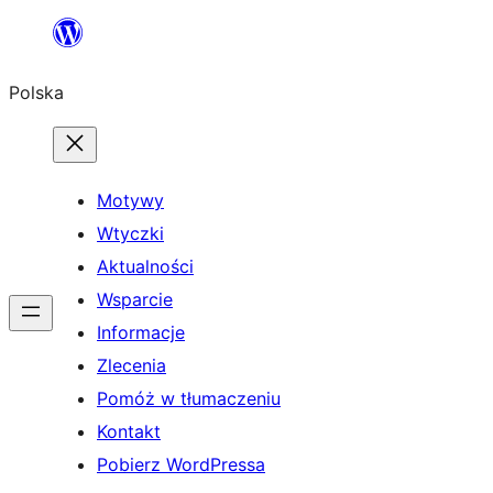
Przejdź
do
Polska
treści
Motywy
Wtyczki
Aktualności
Wsparcie
Informacje
Zlecenia
Pomóż w tłumaczeniu
Kontakt
Pobierz WordPressa