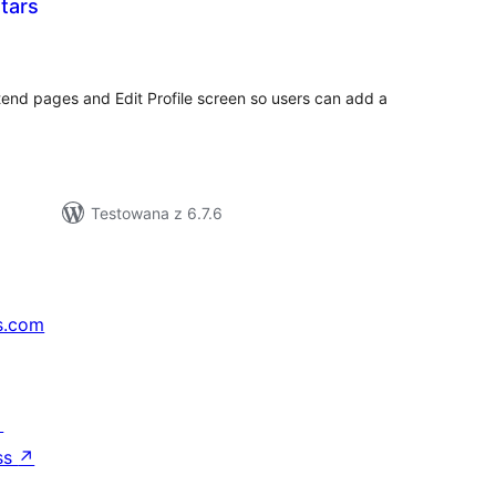
tars
wszystkich
ocen
tend pages and Edit Profile screen so users can add a
Testowana z 6.7.6
s.com
↗
ss
↗