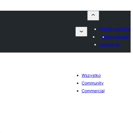
Prześlij wtyczkę
Moje ulubione
Zaloguj się
Wszystko
Community
Commercial