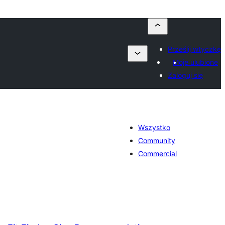
Prześlij wtyczkę
Moje ulubione
Zaloguj się
Wszystko
Community
Commercial