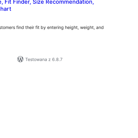
, Fit Finder, Size Recommendation,
Chart
szystkich
cen
mers find their fit by entering height, weight, and
Testowana z 6.8.7