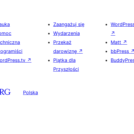
auka
Zaangażuj się
WordPres
omoc
Wydarzenia
↗
echniczna
Przekaż
Matt
↗
rogramiści
darowiznę
↗
bbPress
ordPress.tv
↗
Piątka dla
BuddyPre
Przyszłości
Polska