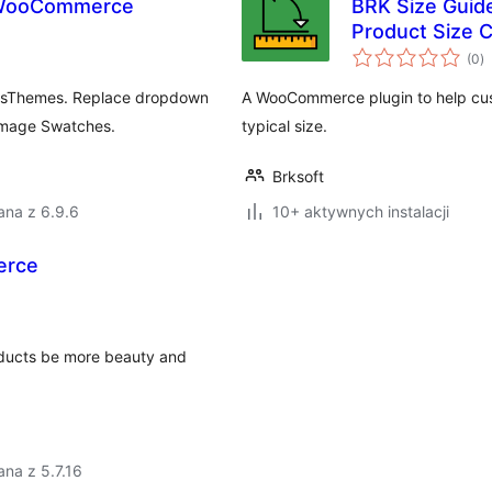
r WooCommerce
BRK Size Guide
Product Size 
w
(0
)
o
asThemes. Replace dropdown
A WooCommerce plugin to help custo
 Image Swatches.
typical size.
Brksoft
ana z 6.9.6
10+ aktywnych instalacji
erce
ducts be more beauty and
na z 5.7.16