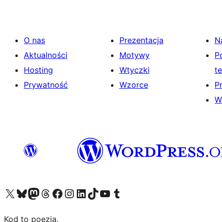
O nas
Prezentacja
N
Aktualności
Motywy
P
Hosting
Wtyczki
t
Prywatność
Wzorce
P
W
Odwiedź nasze konto X (dawniej Twitter)
Odwiedź nasze konto Bluesky
Odwiedź nasze konto na Mastodoncie
Odwiedź naszego Threadsa
Odwiedź naszego Facebooka
Odwiedź nasze konto na Instagramie
Odwiedź nasze konto na LinkedIn
Odwiedź naszego TikToka
Odwiedź nasz kanał YouTube
Odwiedź naszego Tumblra
Kod to poezja.