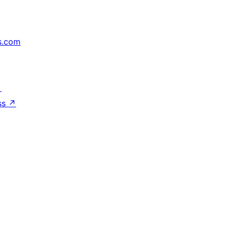
s.com
↗
ss
↗