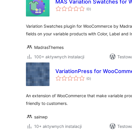
MAS Variation Swatches fo
wszystkich
(0
)
ocen
Variation Swatches plugin for WooCommerce by Madr
fields on your variable products with Color, Label and
MadrasThemes
100+ aktywnych instalacji
Testow
VariationPress for WooComm
wszystkich
(0
)
ocen
An extension of WooCommerce that make variable pro
friendly to customers.
sainwp
10+ aktywnych instalacji
Testowa