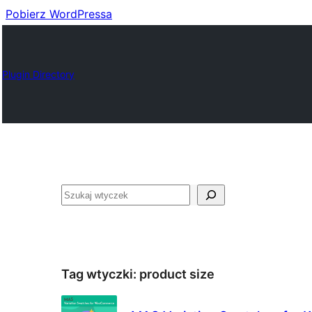
Pobierz WordPressa
Plugin Directory
Szukaj
Tag wtyczki:
product size