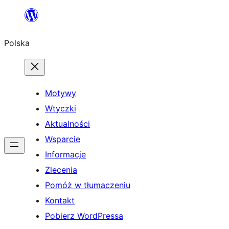
Przejdź
do
Polska
treści
Motywy
Wtyczki
Aktualności
Wsparcie
Informacje
Zlecenia
Pomóż w tłumaczeniu
Kontakt
Pobierz WordPressa