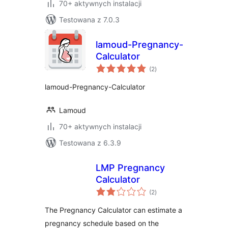
70+ aktywnych instalacji
Testowana z 7.0.3
lamoud-Pregnancy-
Calculator
wszystkich
(2
)
ocen
lamoud-Pregnancy-Calculator
Lamoud
70+ aktywnych instalacji
Testowana z 6.3.9
LMP Pregnancy
Calculator
wszystkich
(2
)
ocen
The Pregnancy Calculator can estimate a
pregnancy schedule based on the