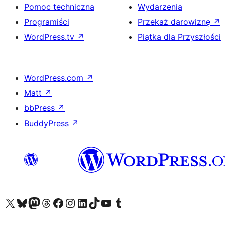
Pomoc techniczna
Wydarzenia
Programiści
Przekaż darowiznę
↗
WordPress.tv
↗
Piątka dla Przyszłości
WordPress.com
↗
Matt
↗
bbPress
↗
BuddyPress
↗
Odwiedź nasze konto X (dawniej Twitter)
Odwiedź nasze konto Bluesky
Odwiedź nasze konto na Mastodoncie
Odwiedź naszego Threadsa
Odwiedź naszego Facebooka
Odwiedź nasze konto na Instagramie
Odwiedź nasze konto na LinkedIn
Odwiedź naszego TikToka
Odwiedź nasz kanał YouTube
Odwiedź naszego Tumblra