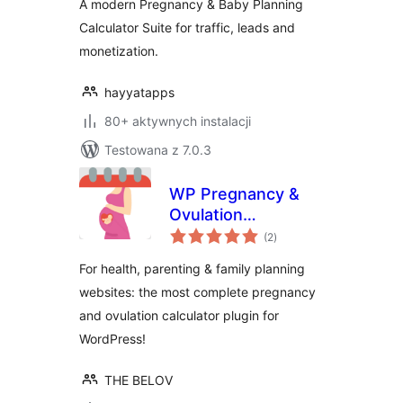
A modern Pregnancy & Baby Planning
Calculator Suite for traffic, leads and
monetization.
hayyatapps
80+ aktywnych instalacji
Testowana z 7.0.3
WP Pregnancy &
Ovulation
wszystkich
Calculator
(2
)
ocen
For health, parenting & family planning
websites: the most complete pregnancy
and ovulation calculator plugin for
WordPress!
THE BELOV