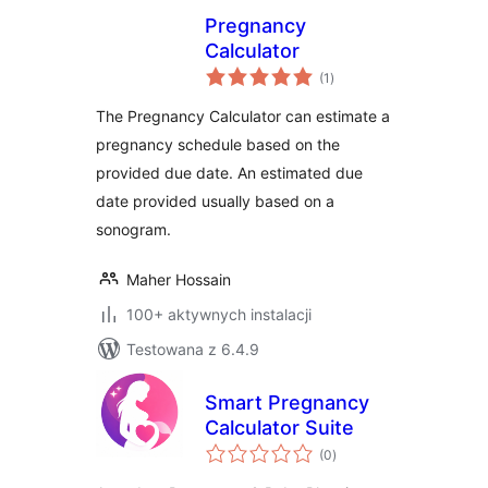
Pregnancy
Calculator
wszystkich
(1
)
ocen
The Pregnancy Calculator can estimate a
pregnancy schedule based on the
provided due date. An estimated due
date provided usually based on a
sonogram.
Maher Hossain
100+ aktywnych instalacji
Testowana z 6.4.9
Smart Pregnancy
Calculator Suite
wszystkich
(0
)
ocen