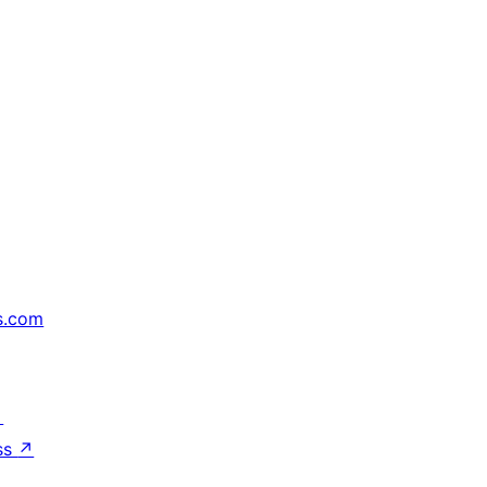
s.com
↗
ss
↗