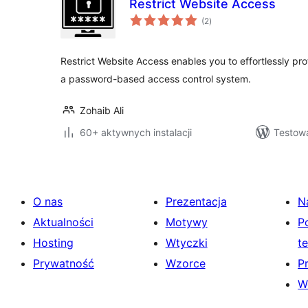
Restrict Website Access
wszystkich
(2
)
ocen
Restrict Website Access enables you to effortlessly pr
a password-based access control system.
Zohaib Ali
60+ aktywnych instalacji
Testow
O nas
Prezentacja
N
Aktualności
Motywy
P
Hosting
Wtyczki
t
Prywatność
Wzorce
P
W