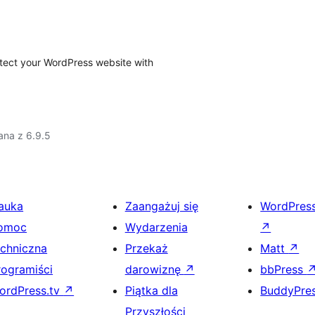
otect your WordPress website with
ana z 6.9.5
auka
Zaangażuj się
WordPres
omoc
Wydarzenia
↗
echniczna
Przekaż
Matt
↗
rogramiści
darowiznę
↗
bbPress
ordPress.tv
↗
Piątka dla
BuddyPre
Przyszłości