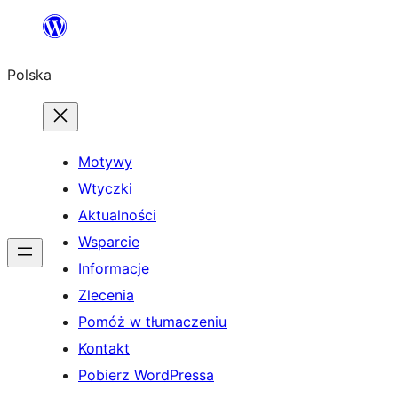
Przejdź
do
Polska
treści
Motywy
Wtyczki
Aktualności
Wsparcie
Informacje
Zlecenia
Pomóż w tłumaczeniu
Kontakt
Pobierz WordPressa