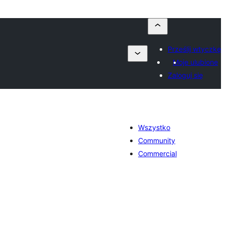
Prześlij wtyczkę
Moje ulubione
Zaloguj się
Wszystko
Community
Commercial