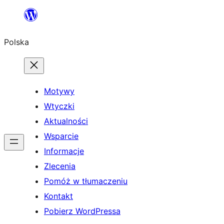
Przejdź
do
Polska
treści
Motywy
Wtyczki
Aktualności
Wsparcie
Informacje
Zlecenia
Pomóż w tłumaczeniu
Kontakt
Pobierz WordPressa