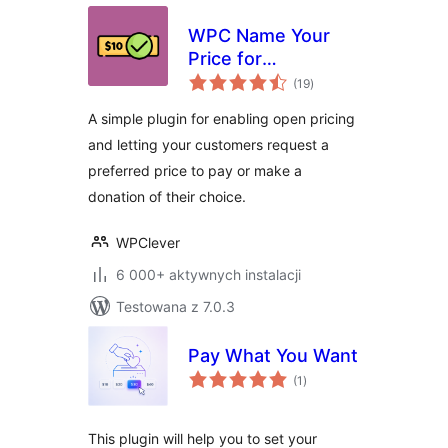
WPC Name Your
Price for
wszystkich
WooCommerce
(19
)
ocen
A simple plugin for enabling open pricing
and letting your customers request a
preferred price to pay or make a
donation of their choice.
WPClever
6 000+ aktywnych instalacji
Testowana z 7.0.3
Pay What You Want
wszystkich
(1
)
ocen
This plugin will help you to set your