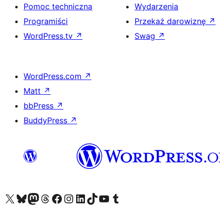
Pomoc techniczna
Wydarzenia
Programiści
Przekaż darowiznę
↗
WordPress.tv
↗
Swag
↗
WordPress.com
↗
Matt
↗
bbPress
↗
BuddyPress
↗
Odwiedź nasze konto X (dawniej Twitter)
Odwiedź nasze konto Bluesky
Odwiedź nasze konto na Mastodoncie
Odwiedź naszego Threadsa
Odwiedź naszego Facebooka
Odwiedź nasze konto na Instagramie
Odwiedź nasze konto na LinkedIn
Odwiedź naszego TikToka
Odwiedź nasz kanał YouTube
Odwiedź naszego Tumblra