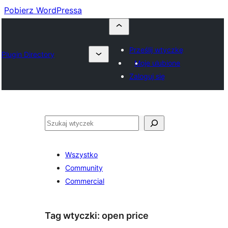
Pobierz WordPressa
Prześlij wtyczkę
Plugin Directory
Moje ulubione
Zaloguj się
Szukaj
Wszystko
Community
Commercial
Tag wtyczki:
open price