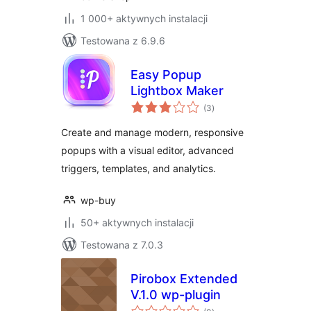
1 000+ aktywnych instalacji
Testowana z 6.9.6
Easy Popup
Lightbox Maker
wszystkich
(3
)
ocen
Create and manage modern, responsive
popups with a visual editor, advanced
triggers, templates, and analytics.
wp-buy
50+ aktywnych instalacji
Testowana z 7.0.3
Pirobox Extended
V.1.0 wp-plugin
wszystkich