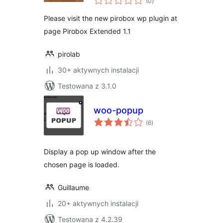
(0
)
ocen
Please visit the new pirobox wp plugin at
page Pirobox Extended 1.1
pirolab
30+ aktywnych instalacji
Testowana z 3.1.0
woo-popup
wszystkich
(6
)
ocen
Display a pop up window after the
chosen page is loaded.
Guillaume
20+ aktywnych instalacji
Testowana z 4.2.39