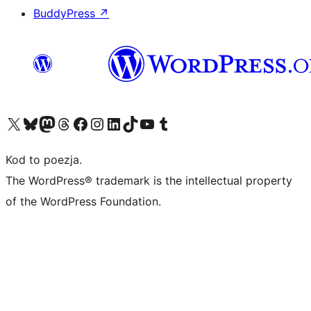
BuddyPress
↗
Odwiedź nasze konto X (dawniej Twitter)
Odwiedź nasze konto Bluesky
Odwiedź nasze konto na Mastodoncie
Odwiedź naszego Threadsa
Odwiedź naszego Facebooka
Odwiedź nasze konto na Instagramie
Odwiedź nasze konto na LinkedIn
Odwiedź naszego TikToka
Odwiedź nasz kanał YouTube
Odwiedź naszego Tumblra
Kod to poezja.
The WordPress® trademark is the intellectual property
of the WordPress Foundation.