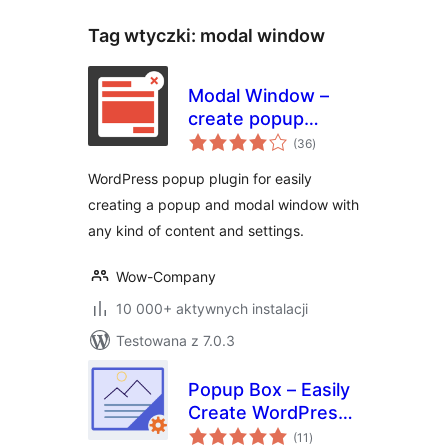
Tag wtyczki:
modal window
Modal Window –
create popup
wszystkich
modal window
(36
)
ocen
WordPress popup plugin for easily
creating a popup and modal window with
any kind of content and settings.
Wow-Company
10 000+ aktywnych instalacji
Testowana z 7.0.3
Popup Box – Easily
Create WordPress
wszystkich
Popups
(11
)
ocen