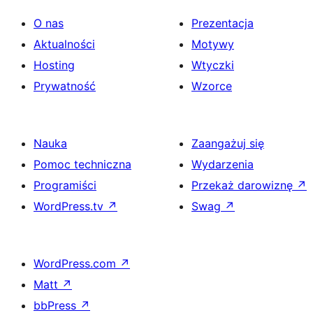
O nas
Prezentacja
Aktualności
Motywy
Hosting
Wtyczki
Prywatność
Wzorce
Nauka
Zaangażuj się
Pomoc techniczna
Wydarzenia
Programiści
Przekaż darowiznę
↗
WordPress.tv
↗
Swag
↗
WordPress.com
↗
Matt
↗
bbPress
↗