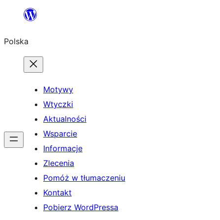
Przejdź
do
Polska
treści
Motywy
Wtyczki
Aktualności
Wsparcie
Informacje
Zlecenia
Pomóż w tłumaczeniu
Kontakt
Pobierz WordPressa