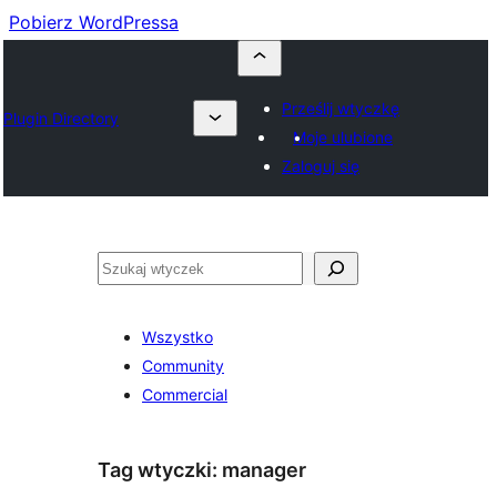
Pobierz WordPressa
Prześlij wtyczkę
Plugin Directory
Moje ulubione
Zaloguj się
Szukaj
Wszystko
Community
Commercial
Tag wtyczki:
manager