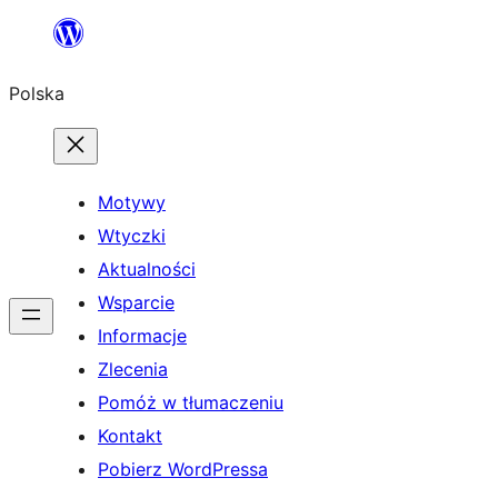
Przejdź
do
Polska
treści
Motywy
Wtyczki
Aktualności
Wsparcie
Informacje
Zlecenia
Pomóż w tłumaczeniu
Kontakt
Pobierz WordPressa