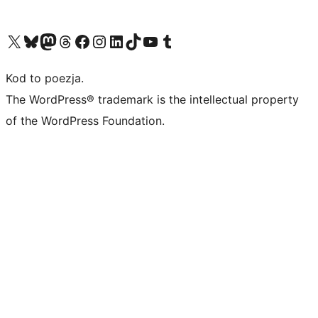
Odwiedź nasze konto X (dawniej Twitter)
Odwiedź nasze konto Bluesky
Odwiedź nasze konto na Mastodoncie
Odwiedź naszego Threadsa
Odwiedź naszego Facebooka
Odwiedź nasze konto na Instagramie
Odwiedź nasze konto na LinkedIn
Odwiedź naszego TikToka
Odwiedź nasz kanał YouTube
Odwiedź naszego Tumblra
Kod to poezja.
The WordPress® trademark is the intellectual property
of the WordPress Foundation.