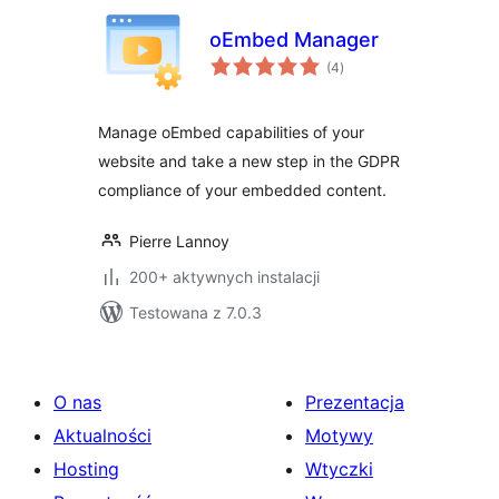
oEmbed Manager
wszystkich
(4
)
ocen
Manage oEmbed capabilities of your
website and take a new step in the GDPR
compliance of your embedded content.
Pierre Lannoy
200+ aktywnych instalacji
Testowana z 7.0.3
O nas
Prezentacja
Aktualności
Motywy
Hosting
Wtyczki