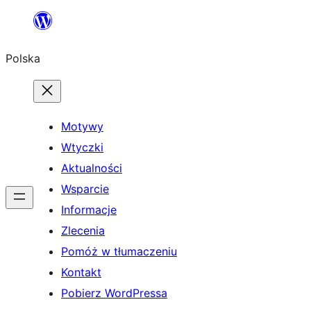
Przejdź
do
Polska
treści
Motywy
Wtyczki
Aktualności
Wsparcie
Informacje
Zlecenia
Pomóż w tłumaczeniu
Kontakt
Pobierz WordPressa