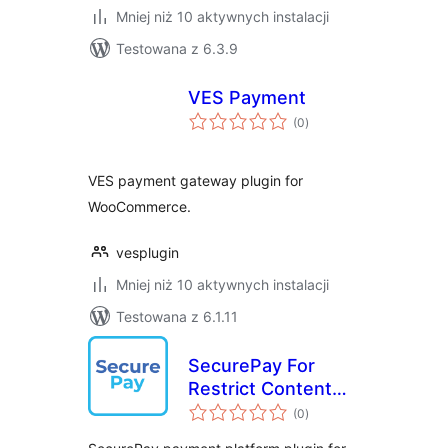
Mniej niż 10 aktywnych instalacji
Testowana z 6.3.9
VES Payment
wszystkich
(0
)
ocen
VES payment gateway plugin for
WooCommerce.
vesplugin
Mniej niż 10 aktywnych instalacji
Testowana z 6.1.11
SecurePay For
Restrict Content
wszystkich
Pro
(0
)
ocen