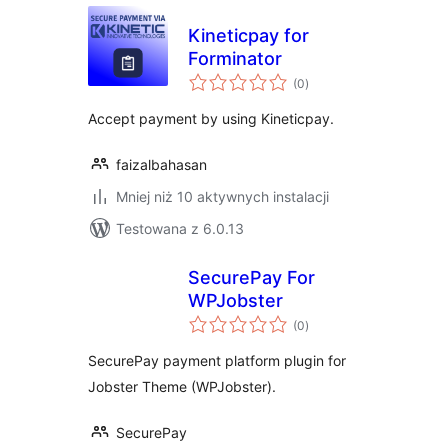
Kineticpay for
Forminator
wszystkich
(0
)
ocen
Accept payment by using Kineticpay.
faizalbahasan
Mniej niż 10 aktywnych instalacji
Testowana z 6.0.13
SecurePay For
WPJobster
wszystkich
(0
)
ocen
SecurePay payment platform plugin for
Jobster Theme (WPJobster).
SecurePay