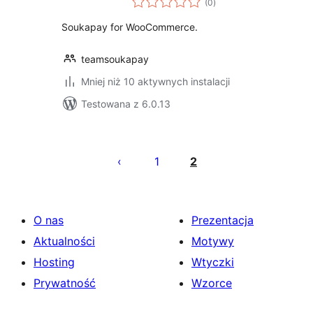
(0
)
ocen
Soukapay for WooCommerce.
teamsoukapay
Mniej niż 10 aktywnych instalacji
Testowana z 6.0.13
Stronicowanie
wpisów
1
2
O nas
Prezentacja
Aktualności
Motywy
Hosting
Wtyczki
Prywatność
Wzorce