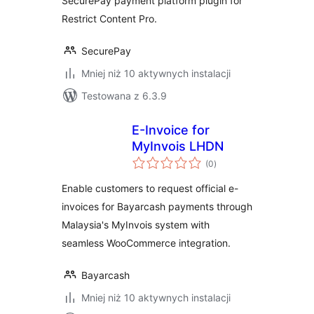
SecurePay payment platform plugin for
Restrict Content Pro.
SecurePay
Mniej niż 10 aktywnych instalacji
Testowana z 6.3.9
E-Invoice for
MyInvois LHDN
wszystkich
(0
)
ocen
Enable customers to request official e-
invoices for Bayarcash payments through
Malaysia's MyInvois system with
seamless WooCommerce integration.
Bayarcash
Mniej niż 10 aktywnych instalacji