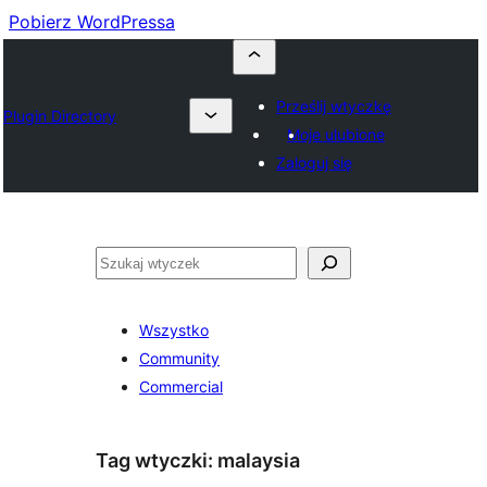
Pobierz WordPressa
Prześlij wtyczkę
Plugin Directory
Moje ulubione
Zaloguj się
Szukaj
Wszystko
Community
Commercial
Tag wtyczki:
malaysia