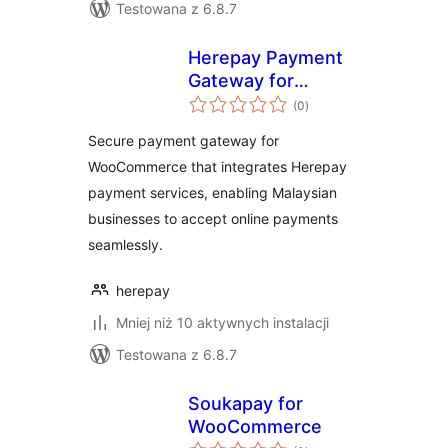
Testowana z 6.8.7
Herepay Payment
Gateway for
wszystkich
WooCommerce
(0
)
ocen
Secure payment gateway for
WooCommerce that integrates Herepay
payment services, enabling Malaysian
businesses to accept online payments
seamlessly.
herepay
Mniej niż 10 aktywnych instalacji
Testowana z 6.8.7
Soukapay for
WooCommerce
wszystkich