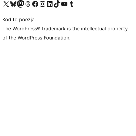
Odwiedź nasze konto X (dawniej Twitter)
Odwiedź nasze konto Bluesky
Odwiedź nasze konto na Mastodoncie
Odwiedź naszego Threadsa
Odwiedź naszego Facebooka
Odwiedź nasze konto na Instagramie
Odwiedź nasze konto na LinkedIn
Odwiedź naszego TikToka
Odwiedź nasz kanał YouTube
Odwiedź naszego Tumblra
Kod to poezja.
The WordPress® trademark is the intellectual property
of the WordPress Foundation.