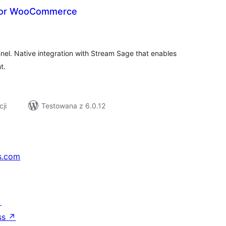
for WooCommerce
szystkich
cen
nnel. Native integration with Stream Sage that enables
t.
cji
Testowana z 6.0.12
s.com
↗
ss
↗