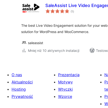
SaleAssist Live Video Engag
wszystkich
(1
)
ocen
The best Live Video Engagement solution for your webs
solution for WordPress and WooCommerce.
saleassist
Mniej niż 10 aktywnych instalacji
Testowa
O nas
Prezentacja
N
Aktualności
Motywy
P
Hosting
Wtyczki
t
Prywatność
Wzorce
P
W