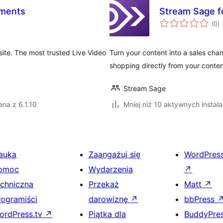
ements
Stream Sage 
w
(0
)
o
ite. The most trusted Live Video
Turn your content into a sales cha
shopping directly from your conten
Stream Sage
na z 6.1.10
Mniej niż 10 aktywnych instala
auka
Zaangażuj się
WordPres
omoc
Wydarzenia
↗
echniczna
Przekaż
Matt
↗
rogramiści
darowiznę
↗
bbPress
ordPress.tv
↗
Piątka dla
BuddyPre