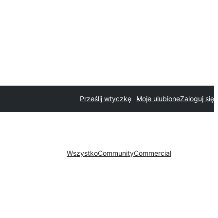
Prześlij wtyczkę
Moje ulubione
Zaloguj się
Wszystko
Community
Commercial