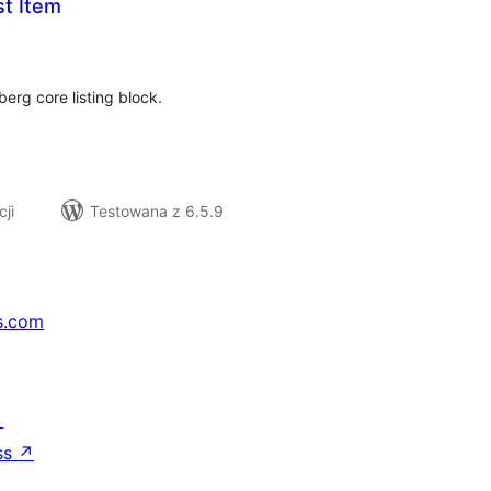
st Item
szystkich
cen
berg core listing block.
cji
Testowana z 6.5.9
s.com
↗
ss
↗