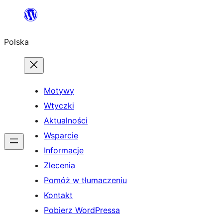
Przejdź
do
Polska
treści
Motywy
Wtyczki
Aktualności
Wsparcie
Informacje
Zlecenia
Pomóż w tłumaczeniu
Kontakt
Pobierz WordPressa