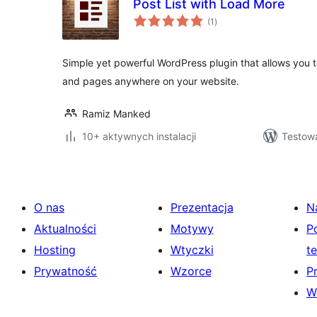
Post List with Load More
wszystkich
(1
)
ocen
Simple yet powerful WordPress plugin that allows you t
and pages anywhere on your website.
Ramiz Manked
10+ aktywnych instalacji
Testowa
O nas
Prezentacja
N
Aktualności
Motywy
P
Hosting
Wtyczki
t
Prywatność
Wzorce
P
W