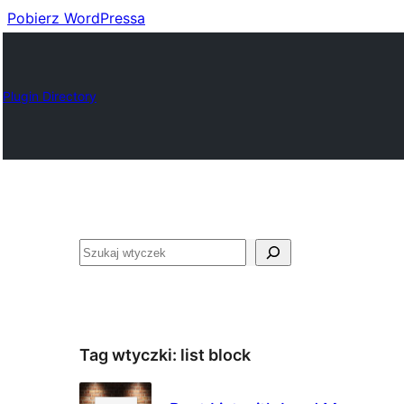
Pobierz WordPressa
Plugin Directory
Szukaj
Tag wtyczki:
list block