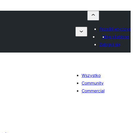
Prześlij wtyczkę
Moje ulubione
Zaloguj się
Wszystko
Community
Commercial