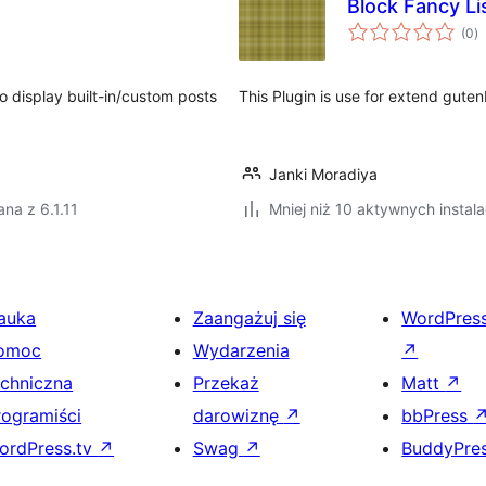
Block Fancy Li
w
(0
)
o
o display built-in/custom posts
This Plugin is use for extend guten
Janki Moradiya
na z 6.1.11
Mniej niż 10 aktywnych instala
auka
Zaangażuj się
WordPres
omoc
Wydarzenia
↗
echniczna
Przekaż
Matt
↗
rogramiści
darowiznę
↗
bbPress
ordPress.tv
↗
Swag
↗
BuddyPre