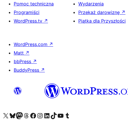
Pomoc techniczna
Wydarzenia
Programiści
Przekaż darowiznę
↗
WordPress.tv
↗
Piątka dla Przyszłości
WordPress.com
↗
Matt
↗
bbPress
↗
BuddyPress
↗
Odwiedź nasze konto X (dawniej Twitter)
Odwiedź nasze konto Bluesky
Odwiedź nasze konto na Mastodoncie
Odwiedź naszego Threadsa
Odwiedź naszego Facebooka
Odwiedź nasze konto na Instagramie
Odwiedź nasze konto na LinkedIn
Odwiedź naszego TikToka
Odwiedź nasz kanał YouTube
Odwiedź naszego Tumblra