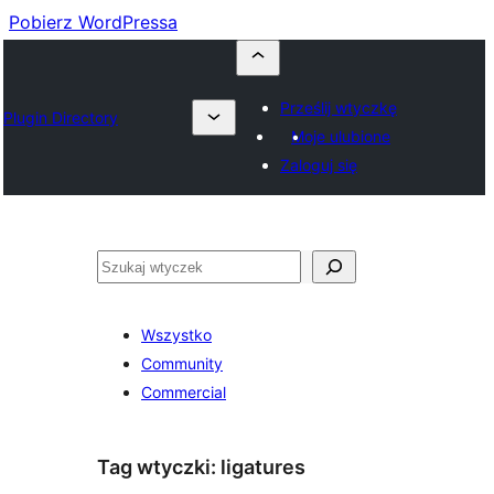
Pobierz WordPressa
Prześlij wtyczkę
Plugin Directory
Moje ulubione
Zaloguj się
Szukaj
Wszystko
Community
Commercial
Tag wtyczki:
ligatures