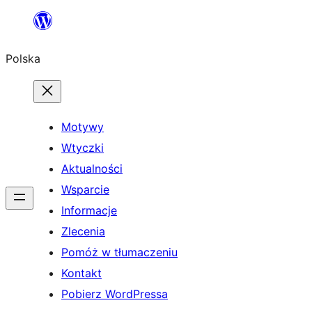
Przejdź
do
Polska
treści
Motywy
Wtyczki
Aktualności
Wsparcie
Informacje
Zlecenia
Pomóż w tłumaczeniu
Kontakt
Pobierz WordPressa