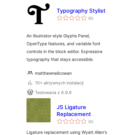
Typography Stylist
wszystkich
(0
)
ocen
An Illustrator-style Glyphs Panel,
OpenType features, and variable font
controls in the block editor. Expressive
typography that stays accessible.
matthewneilcowan
10+ aktywnych instalacji
Testowana z 6.9.6
JS Ligature
Replacement
wszystkich
(0
)
ocen
Ligature replacement using Wyatt Allen's