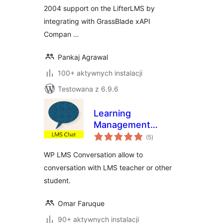
2004 support on the LifterLMS by
integrating with GrassBlade xAPI
Compan …
Pankaj Agrawal
100+ aktywnych instalacji
Testowana z 6.9.6
Learning
Management
wszystkich
System (LMS) Chat
(5
)
ocen
Application
WP LMS Conversation allow to
conversation with LMS teacher or other
student.
Omar Faruque
90+ aktywnych instalacji