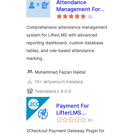
Attendance
Management For
wszystkich
LifterLMS
(3
)
ocen
Comprehensive attendance management
system for LifterLMS with advanced
reporting dashboard, custom database
tables, and role-based attendance
marking.
Muhammad Faizan Haidar
10+ aktywnych instalacji
Testowana z 8.0.0
Payment For
LifterLMS
wszystkich
2checkout
(0
)
ocen
2Checkout Payment Gateway Plugin for