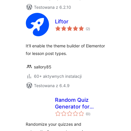
Testowana z 6.2.10
Liftor
wszystkich
(2
)
ocen
It'll enable the theme builder of Elementor
for lesson post types.
sallory85
60+ aktywnych instalacji
Testowana z 6.4.9
Random Quiz
Generator for
wszystkich
LifterLMS
(0
)
ocen
Randomize your quizzes and