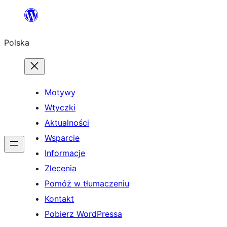
Przejdź
do
Polska
treści
Motywy
Wtyczki
Aktualności
Wsparcie
Informacje
Zlecenia
Pomóż w tłumaczeniu
Kontakt
Pobierz WordPressa