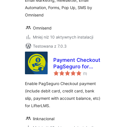
Email Marketing, Newsletter, Email
Automation, Forms, Pop Up, SMS by
Omnisend
Omnisend
Mniej niż 10 aktywnych instalacji
Testowana z 7.0.3
Payment Checkout
PagSeguro for
wszystkich
LifterLMS
(1
)
ocen
Enable PagSeguro Checkout payment
(include debit card, credit card, bank
slip, payment with account balance, etc)
for LifterLMS.
linknacional