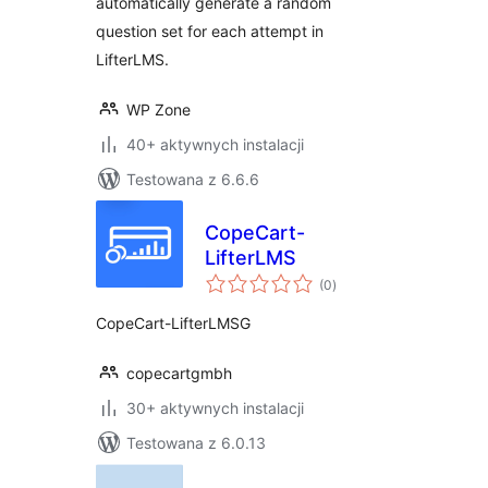
automatically generate a random
question set for each attempt in
LifterLMS.
WP Zone
40+ aktywnych instalacji
Testowana z 6.6.6
CopeCart-
LifterLMS
wszystkich
(0
)
ocen
CopeCart-LifterLMSG
copecartgmbh
30+ aktywnych instalacji
Testowana z 6.0.13