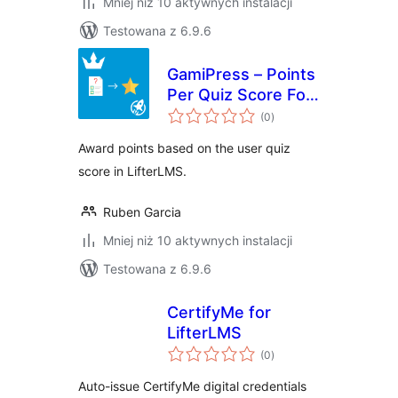
Mniej niż 10 aktywnych instalacji
Testowana z 6.9.6
GamiPress – Points
Per Quiz Score For
wszystkich
LifterLMS
(0
)
ocen
Award points based on the user quiz
score in LifterLMS.
Ruben Garcia
Mniej niż 10 aktywnych instalacji
Testowana z 6.9.6
CertifyMe for
LifterLMS
wszystkich
(0
)
ocen
Auto-issue CertifyMe digital credentials