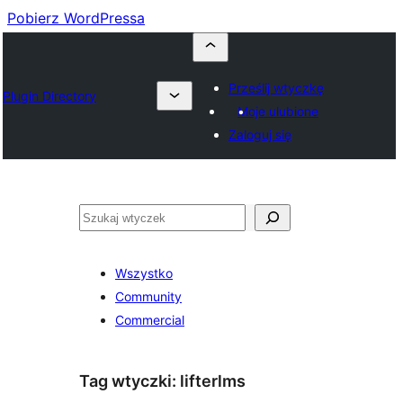
Pobierz WordPressa
Prześlij wtyczkę
Plugin Directory
Moje ulubione
Zaloguj się
Szukaj
Wszystko
Community
Commercial
Tag wtyczki:
lifterlms