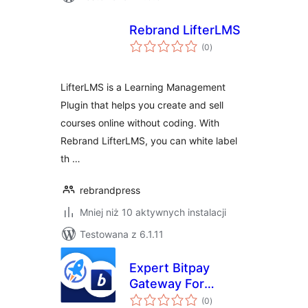
Rebrand LifterLMS
wszystkich
(0
)
ocen
LifterLMS is a Learning Management
Plugin that helps you create and sell
courses online without coding. With
Rebrand LifterLMS, you can white label
th …
rebrandpress
Mniej niż 10 aktywnych instalacji
Testowana z 6.1.11
Expert Bitpay
Gateway For
wszystkich
LifterLMS
(0
)
ocen