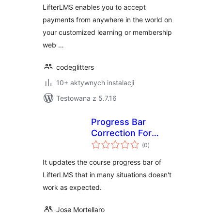
LifterLMS enables you to accept
payments from anywhere in the world on
your customized learning or membership
web …
codeglitters
10+ aktywnych instalacji
Testowana z 5.7.16
Progress Bar
Correction For
wszystkich
LifterLMS
(0
)
ocen
It updates the course progress bar of
LifterLMS that in many situations doesn't
work as expected.
Jose Mortellaro