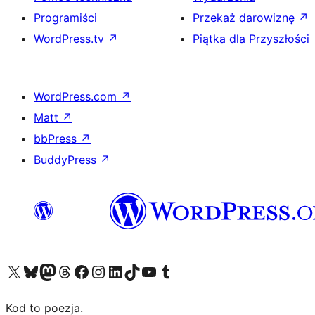
Programiści
Przekaż darowiznę
↗
WordPress.tv
↗
Piątka dla Przyszłości
WordPress.com
↗
Matt
↗
bbPress
↗
BuddyPress
↗
Odwiedź nasze konto X (dawniej Twitter)
Odwiedź nasze konto Bluesky
Odwiedź nasze konto na Mastodoncie
Odwiedź naszego Threadsa
Odwiedź naszego Facebooka
Odwiedź nasze konto na Instagramie
Odwiedź nasze konto na LinkedIn
Odwiedź naszego TikToka
Odwiedź nasz kanał YouTube
Odwiedź naszego Tumblra
Kod to poezja.