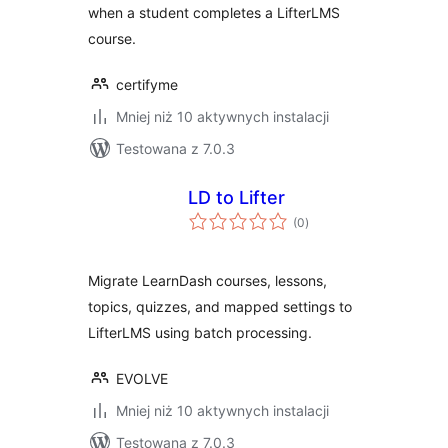
when a student completes a LifterLMS
course.
certifyme
Mniej niż 10 aktywnych instalacji
Testowana z 7.0.3
LD to Lifter
wszystkich
(0
)
ocen
Migrate LearnDash courses, lessons,
topics, quizzes, and mapped settings to
LifterLMS using batch processing.
EVOLVE
Mniej niż 10 aktywnych instalacji
Testowana z 7.0.3