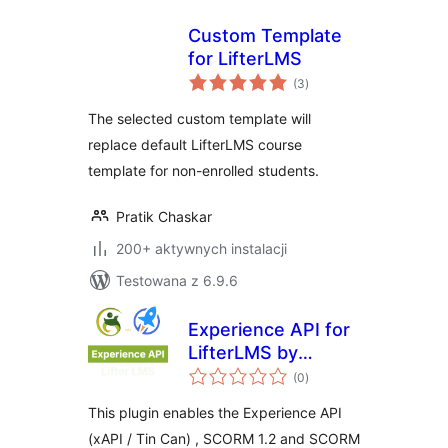
Custom Template
for LifterLMS
wszystkich
(3
)
ocen
The selected custom template will
replace default LifterLMS course
template for non-enrolled students.
Pratik Chaskar
200+ aktywnych instalacji
Testowana z 6.9.6
Experience API for
LifterLMS by
wszystkich
Grassblade
(0
)
ocen
This plugin enables the Experience API
(xAPI / Tin Can) , SCORM 1.2 and SCORM