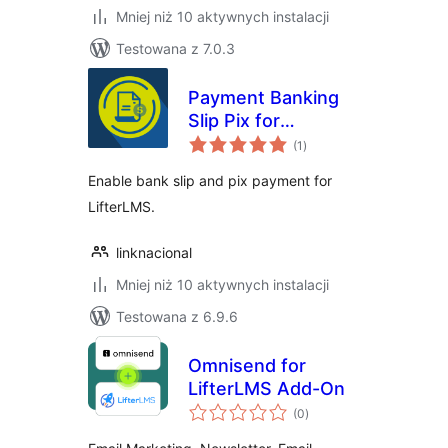
Mniej niż 10 aktywnych instalacji
Testowana z 7.0.3
Payment Banking
Slip Pix for
wszystkich
LifterLMS
(1
)
ocen
Enable bank slip and pix payment for
LifterLMS.
linknacional
Mniej niż 10 aktywnych instalacji
Testowana z 6.9.6
Omnisend for
LifterLMS Add-On
wszystkich
(0
)
ocen