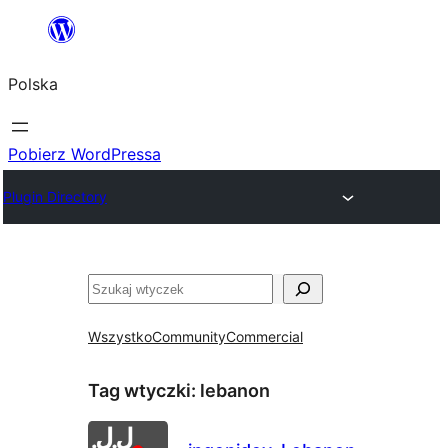
Przejdź
do
Polska
treści
Pobierz WordPressa
Plugin Directory
Szukaj
Wszystko
Community
Commercial
Tag wtyczki:
lebanon