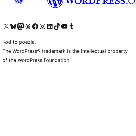
Odwiedź nasze konto X (dawniej Twitter)
Odwiedź nasze konto Bluesky
Odwiedź nasze konto na Mastodoncie
Odwiedź naszego Threadsa
Odwiedź naszego Facebooka
Odwiedź nasze konto na Instagramie
Odwiedź nasze konto na LinkedIn
Odwiedź naszego TikToka
Odwiedź nasz kanał YouTube
Odwiedź naszego Tumblra
Kod to poezja.
The WordPress® trademark is the intellectual property
of the WordPress Foundation.