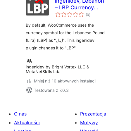
ingenidev, Lebanon
– LBP Currency
wszystkich
Symbol Changer
(0
)
ocen
By default, WooCommerce uses the
currency symbol for the Lebanese Pound
(Lira) (LBP) as "ل.ل". This ingenidev
plugin changes it to "LBP".
ingenidev by Bright Vortex LLC &
MetaNetSkills Lda
Mniej niż 10 aktywnych instalacji
Testowana z 7.0.3
O nas
Prezentacja
Aktualności
Motywy