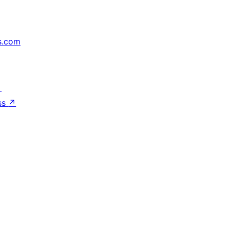
s.com
↗
ss
↗