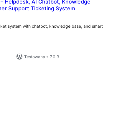
 – Helpdesk, AI Chatbot, Knowledge
er Support Ticketing System
wszystkich
ocen
cket system with chatbot, knowledge base, and smart
Testowana z 7.0.3