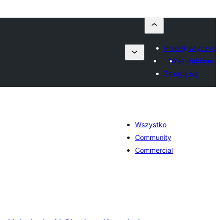
Prześlij wtyczkę
Moje ulubione
Zaloguj się
Wszystko
Community
Commercial