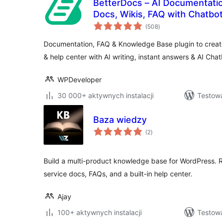
BetterDocs – AI Documentation, Knowledge Base,
Docs, Wikis, FAQ with Chatbo
wszystkich
(508
)
ocen
Documentation, FAQ & Knowledge Base plugin to creat
& help center with AI writing, instant answers & AI Chat
WPDeveloper
30 000+ aktywnych instalacji
Testowa
Baza wiedzy
wszystkich
(2
)
ocen
Build a multi-product knowledge base for WordPress. R
service docs, FAQs, and a built-in help center.
Ajay
100+ aktywnych instalacji
Testowa