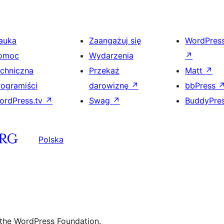
auka
Zaangażuj się
WordPres
omoc
Wydarzenia
↗
echniczna
Przekaż
Matt
↗
rogramiści
darowiznę
↗
bbPress
ordPress.tv
↗
Swag
↗
BuddyPre
Polska
 the WordPress Foundation.