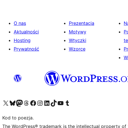
O nas
Prezentacja
N
Aktualności
Motywy
P
Hosting
Wtyczki
t
Prywatność
Wzorce
P
W
Odwiedź nasze konto X (dawniej Twitter)
Odwiedź nasze konto Bluesky
Odwiedź nasze konto na Mastodoncie
Odwiedź naszego Threadsa
Odwiedź naszego Facebooka
Odwiedź nasze konto na Instagramie
Odwiedź nasze konto na LinkedIn
Odwiedź naszego TikToka
Odwiedź nasz kanał YouTube
Odwiedź naszego Tumblra
Kod to poezja.
The WordPress® trademark is the intellectual property of