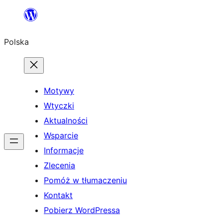
Przejdź
do
Polska
treści
Motywy
Wtyczki
Aktualności
Wsparcie
Informacje
Zlecenia
Pomóż w tłumaczeniu
Kontakt
Pobierz WordPressa