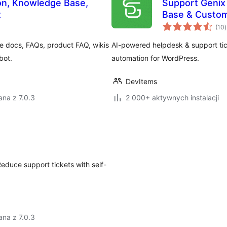
Support Genix
t
Base & Custom
(10
)
e docs, FAQs, product FAQ, wikis
AI-powered helpdesk & support ti
bot.
automation for WordPress.
DevItems
na z 7.0.3
2 000+ aktywnych instalacji
educe support tickets with self-
na z 7.0.3