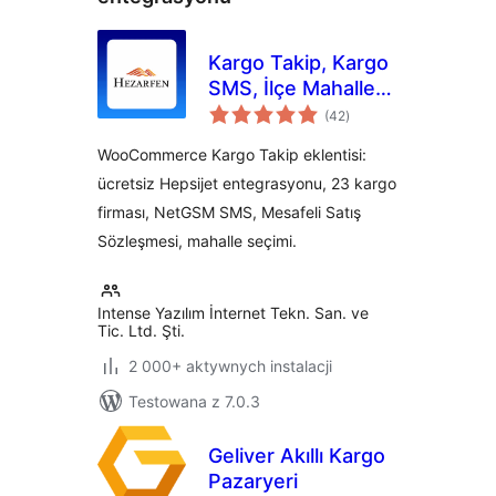
Kargo Takip, Kargo
SMS, İlçe Mahalle
wszystkich
Sözleşme by
(42
)
ocen
Hezarfen
WooCommerce Kargo Takip eklentisi:
ücretsiz Hepsijet entegrasyonu, 23 kargo
firması, NetGSM SMS, Mesafeli Satış
Sözleşmesi, mahalle seçimi.
Intense Yazılım İnternet Tekn. San. ve
Tic. Ltd. Şti.
2 000+ aktywnych instalacji
Testowana z 7.0.3
Geliver Akıllı Kargo
Pazaryeri