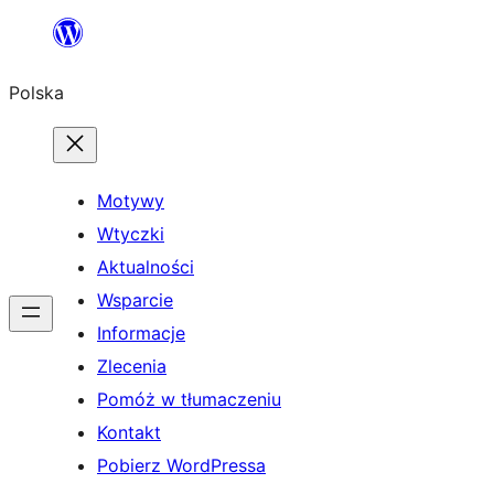
Przejdź
do
Polska
treści
Motywy
Wtyczki
Aktualności
Wsparcie
Informacje
Zlecenia
Pomóż w tłumaczeniu
Kontakt
Pobierz WordPressa