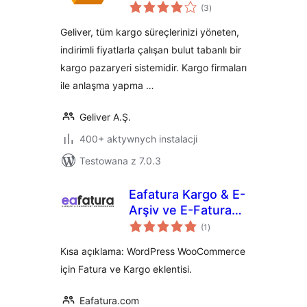
wszystkich
(3
)
ocen
Geliver, tüm kargo süreçlerinizi yöneten,
indirimli fiyatlarla çalışan bulut tabanlı bir
kargo pazaryeri sistemidir. Kargo firmaları
ile anlaşma yapma …
Geliver A.Ş.
400+ aktywnych instalacji
Testowana z 7.0.3
Eafatura Kargo & E-
Arşiv ve E-Fatura
wszystkich
Entegrasyonu
(1
)
ocen
Kısa açıklama: WordPress WooCommerce
için Fatura ve Kargo eklentisi.
Eafatura.com