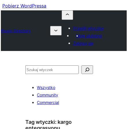
Pobierz WordPressa
Prześlij wtyczkę
Plugin Directory
Moje ulubione
Zaloguj się
Szukaj
Wszystko
Community
Commercial
Tag wtyczki:
kargo
entegrasyonu