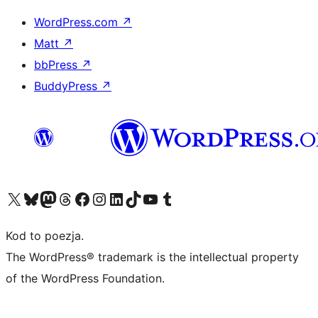
WordPress.com
↗
Matt
↗
bbPress
↗
BuddyPress
↗
Odwiedź nasze konto X (dawniej Twitter)
Odwiedź nasze konto Bluesky
Odwiedź nasze konto na Mastodoncie
Odwiedź naszego Threadsa
Odwiedź naszego Facebooka
Odwiedź nasze konto na Instagramie
Odwiedź nasze konto na LinkedIn
Odwiedź naszego TikToka
Odwiedź nasz kanał YouTube
Odwiedź naszego Tumblra
Kod to poezja.
The WordPress® trademark is the intellectual property
of the WordPress Foundation.