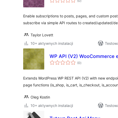
(0
)
ocen
Enable subscriptions to posts, pages, and custom post
subscribe via simple API routes to created/updated/de
Taylor Lovett
10+ aktywnych instalacji
Testow
WP API (V2) WooCommerce e
wszystkich
(0
)
ocen
Extends WordPress WP REST API (V2) with new endpo
page functions (is_shop, is_cart, is_checkout, is_accou
Oleg Kostin
10+ aktywnych instalacji
Testow