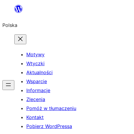
Przejdź
do
Polska
treści
Motywy
Wtyczki
Aktualności
Wsparcie
Informacje
Zlecenia
Pomóż w tłumaczeniu
Kontakt
Pobierz WordPressa