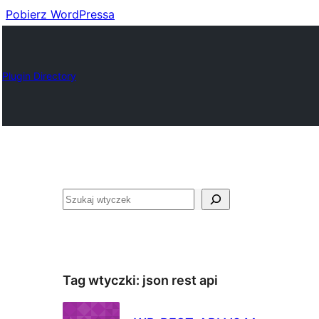
Pobierz WordPressa
Plugin Directory
Szukaj
Tag wtyczki:
json rest api