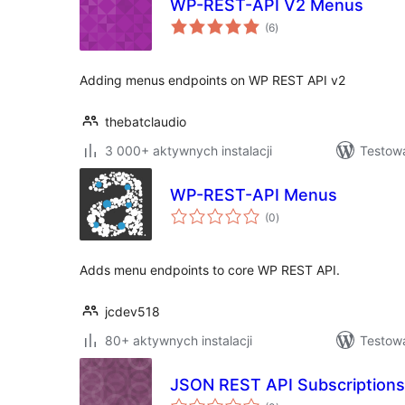
WP-REST-API V2 Menus
wszystkich
(6
)
ocen
Adding menus endpoints on WP REST API v2
thebatclaudio
3 000+ aktywnych instalacji
Testow
WP-REST-API Menus
wszystkich
(0
)
ocen
Adds menu endpoints to core WP REST API.
jcdev518
80+ aktywnych instalacji
Testow
JSON REST API Subscriptions
wszystkich