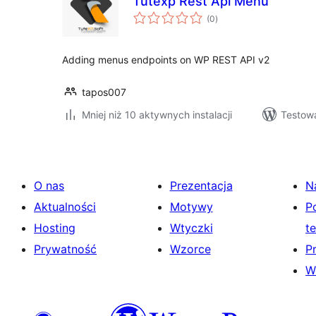
Tutexp Rest Api Menu
wszystkich
(0
)
ocen
Adding menus endpoints on WP REST API v2
tapos007
Mniej niż 10 aktywnych instalacji
Testow
O nas
Prezentacja
N
Aktualności
Motywy
P
Hosting
Wtyczki
t
Prywatność
Wzorce
P
W