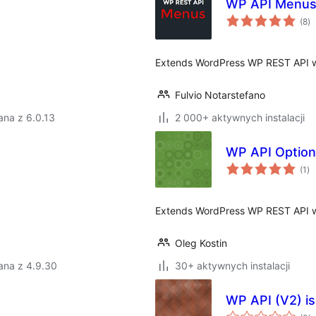
WP API Menu
ws
(8
)
o
Extends WordPress WP REST API wi
Fulvio Notarstefano
ana z 6.0.13
2 000+ aktywnych instalacji
WP API Optio
ws
(1
)
oc
Extends WordPress WP REST API wi
Oleg Kostin
ana z 4.9.30
30+ aktywnych instalacji
WP API (V2) i
w