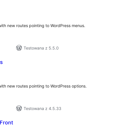
s
zystkich
cen
th new routes pointing to WordPress menus.
Testowana z 5.5.0
ns
zystkich
en
th new routes pointing to WordPress options.
Testowana z 4.5.33
sFront
szystkich