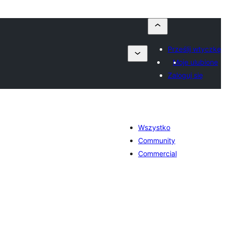
Prześlij wtyczkę
Moje ulubione
Zaloguj się
Wszystko
Community
Commercial