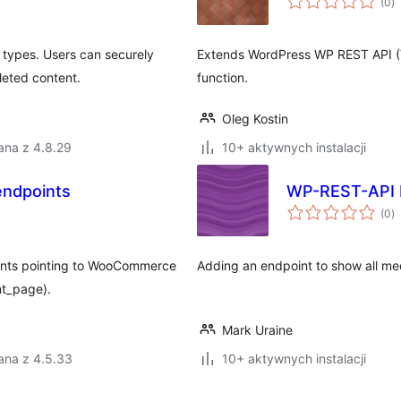
(0
)
o
 types. Users can securely
Extends WordPress WP REST API (V
leted content.
function.
Oleg Kostin
ana z 4.8.29
10+ aktywnych instalacji
ndpoints
WP-REST-API 
w
(0
)
o
ints pointing to WooCommerce
Adding an endpoint to show all m
nt_page).
Mark Uraine
ana z 4.5.33
10+ aktywnych instalacji