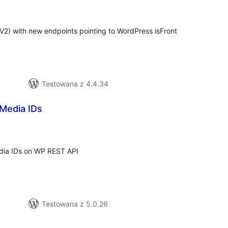
cen
2) with new endpoints pointing to WordPress isFront
Testowana z 4.4.34
Media IDs
szystkich
cen
edia IDs on WP REST API
Testowana z 5.0.26