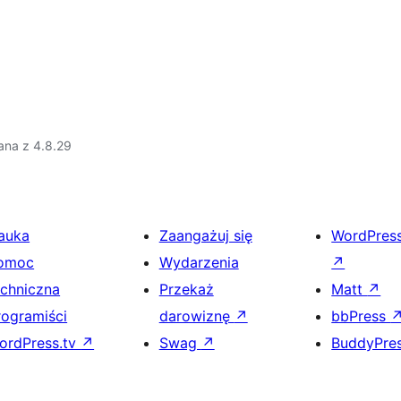
ana z 4.8.29
auka
Zaangażuj się
WordPres
omoc
Wydarzenia
↗
echniczna
Przekaż
Matt
↗
rogramiści
darowiznę
↗
bbPress
ordPress.tv
↗
Swag
↗
BuddyPre