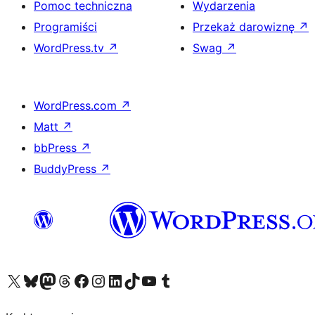
Pomoc techniczna
Wydarzenia
Programiści
Przekaż darowiznę
↗
WordPress.tv
↗
Swag
↗
WordPress.com
↗
Matt
↗
bbPress
↗
BuddyPress
↗
Odwiedź nasze konto X (dawniej Twitter)
Odwiedź nasze konto Bluesky
Odwiedź nasze konto na Mastodoncie
Odwiedź naszego Threadsa
Odwiedź naszego Facebooka
Odwiedź nasze konto na Instagramie
Odwiedź nasze konto na LinkedIn
Odwiedź naszego TikToka
Odwiedź nasz kanał YouTube
Odwiedź naszego Tumblra