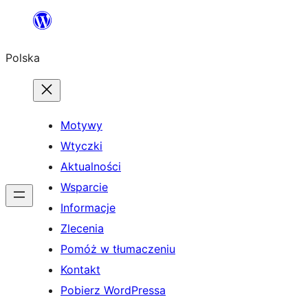
Przejdź
do
Polska
treści
Motywy
Wtyczki
Aktualności
Wsparcie
Informacje
Zlecenia
Pomóż w tłumaczeniu
Kontakt
Pobierz WordPressa