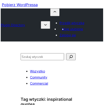
Pobierz WordPressa
Prześlij wtyczkę
Plugin Directory
Moje ulubione
Zaloguj się
Szukaj
Wszystko
Community
Commercial
Tag wtyczki:
inspirational
quotes