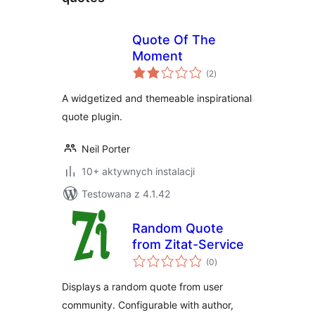
Quote Of The
Moment
wszystkich
(2
)
ocen
A widgetized and themeable inspirational
quote plugin.
Neil Porter
10+ aktywnych instalacji
Testowana z 4.1.42
Random Quote
from Zitat-Service
wszystkich
(0
)
ocen
Displays a random quote from user
community. Configurable with author,