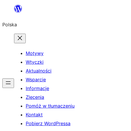
Przejdź
do
Polska
treści
Motywy
Wtyczki
Aktualności
Wsparcie
Informacje
Zlecenia
Pomóż w tłumaczeniu
Kontakt
Pobierz WordPressa