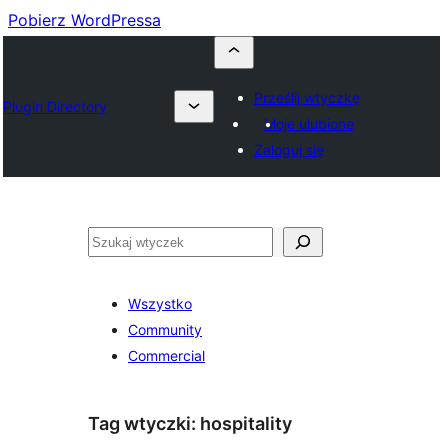
Pobierz WordPressa
Prześlij wtyczkę
Plugin Directory
Moje ulubione
Zaloguj się
Szukaj
Wszystko
Community
Commercial
Tag wtyczki:
hospitality