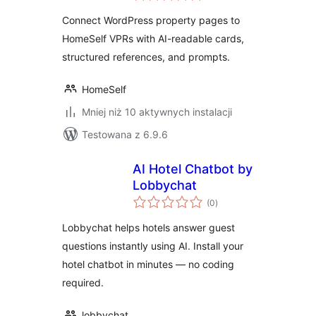
Connect WordPress property pages to
HomeSelf VPRs with AI-readable cards,
structured references, and prompts.
HomeSelf
Mniej niż 10 aktywnych instalacji
Testowana z 6.9.6
AI Hotel Chatbot by
Lobbychat
wszystkich
(0
)
ocen
Lobbychat helps hotels answer guest
questions instantly using AI. Install your
hotel chatbot in minutes — no coding
required.
lobbychat