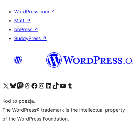
WordPress.com
↗
Matt
↗
bbPress
↗
BuddyPress
↗
Odwiedź nasze konto X (dawniej Twitter)
Odwiedź nasze konto Bluesky
Odwiedź nasze konto na Mastodoncie
Odwiedź naszego Threadsa
Odwiedź naszego Facebooka
Odwiedź nasze konto na Instagramie
Odwiedź nasze konto na LinkedIn
Odwiedź naszego TikToka
Odwiedź nasz kanał YouTube
Odwiedź naszego Tumblra
Kod to poezja.
The WordPress® trademark is the intellectual property
of the WordPress Foundation.