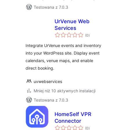
Testowana z 7.0.3
UrVenue Web
Services
wszystkich
(0
)
ocen
Integrate UrVenue events and inventory
into your WordPress site. Display event
calendars, venue maps, and enable
direct booking.
uvwebservices
Mniej niż 10 aktywnych instalacji
Testowana z 7.0.3
HomeSelf VPR
Connector
wszystkich
(0
)
ocen