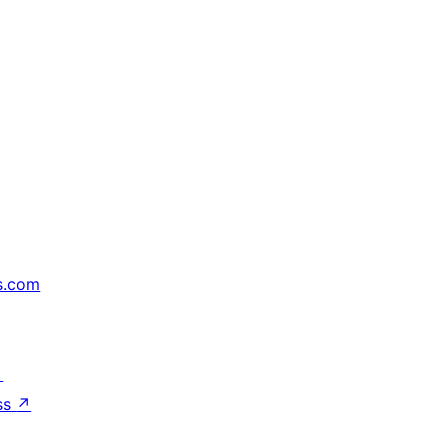
s.com
↗
ss
↗