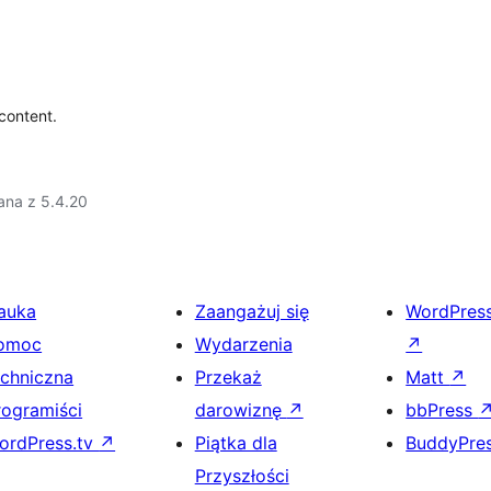
content.
ana z 5.4.20
auka
Zaangażuj się
WordPres
omoc
Wydarzenia
↗
echniczna
Przekaż
Matt
↗
rogramiści
darowiznę
↗
bbPress
ordPress.tv
↗
Piątka dla
BuddyPre
Przyszłości