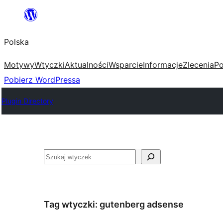
Przejdź
do
Polska
treści
Motywy
Wtyczki
Aktualności
Wsparcie
Informacje
Zlecenia
Po
Pobierz WordPressa
Plugin Directory
Szukaj
Tag wtyczki:
gutenberg adsense