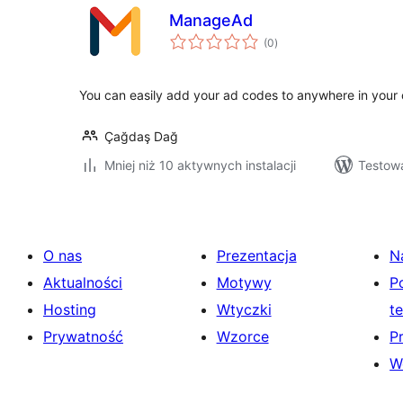
ManageAd
wszystkich
(0
)
ocen
You can easily add your ad codes to anywhere in your 
Çağdaş Dağ
Mniej niż 10 aktywnych instalacji
Testow
O nas
Prezentacja
N
Aktualności
Motywy
P
Hosting
Wtyczki
t
Prywatność
Wzorce
P
W