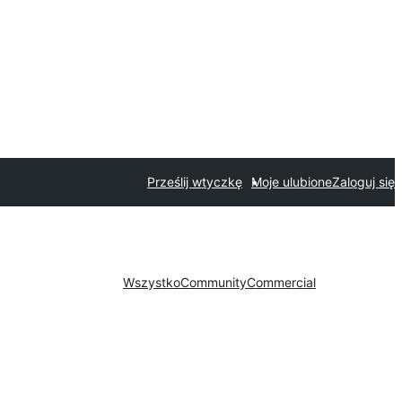
Prześlij wtyczkę
Moje ulubione
Zaloguj się
Wszystko
Community
Commercial