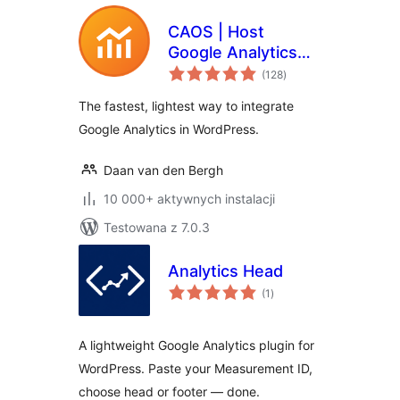
CAOS | Host
Google Analytics
wszystkich
Locally
(128
)
ocen
The fastest, lightest way to integrate
Google Analytics in WordPress.
Daan van den Bergh
10 000+ aktywnych instalacji
Testowana z 7.0.3
Analytics Head
wszystkich
(1
)
ocen
A lightweight Google Analytics plugin for
WordPress. Paste your Measurement ID,
choose head or footer — done.