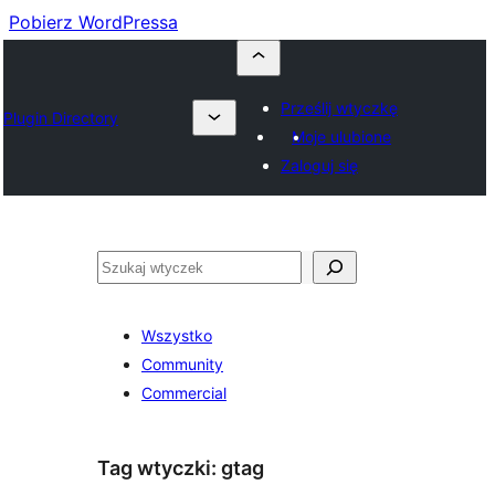
Pobierz WordPressa
Prześlij wtyczkę
Plugin Directory
Moje ulubione
Zaloguj się
Szukaj
Wszystko
Community
Commercial
Tag wtyczki:
gtag