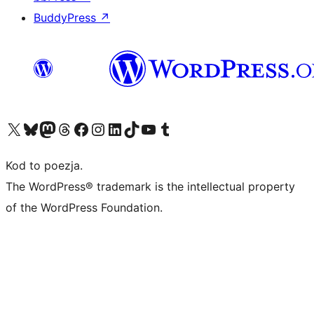
BuddyPress
↗
Odwiedź nasze konto X (dawniej Twitter)
Odwiedź nasze konto Bluesky
Odwiedź nasze konto na Mastodoncie
Odwiedź naszego Threadsa
Odwiedź naszego Facebooka
Odwiedź nasze konto na Instagramie
Odwiedź nasze konto na LinkedIn
Odwiedź naszego TikToka
Odwiedź nasz kanał YouTube
Odwiedź naszego Tumblra
Kod to poezja.
The WordPress® trademark is the intellectual property
of the WordPress Foundation.