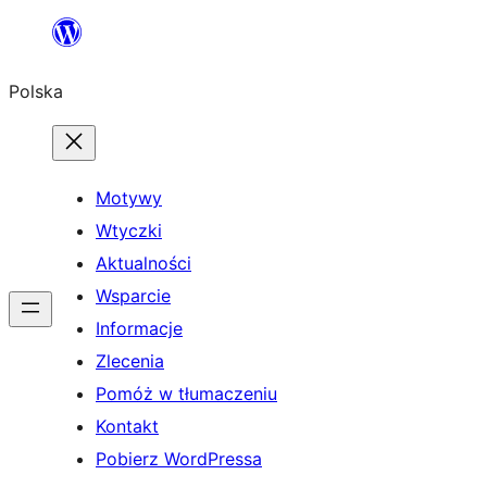
Przejdź
do
Polska
treści
Motywy
Wtyczki
Aktualności
Wsparcie
Informacje
Zlecenia
Pomóż w tłumaczeniu
Kontakt
Pobierz WordPressa