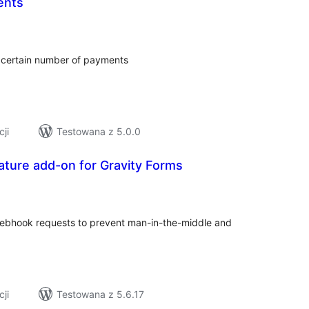
ents
szystkich
cen
 certain number of payments
cji
Testowana z 5.0.0
ture add-on for Gravity Forms
szystkich
cen
ebhook requests to prevent man-in-the-middle and
cji
Testowana z 5.6.17