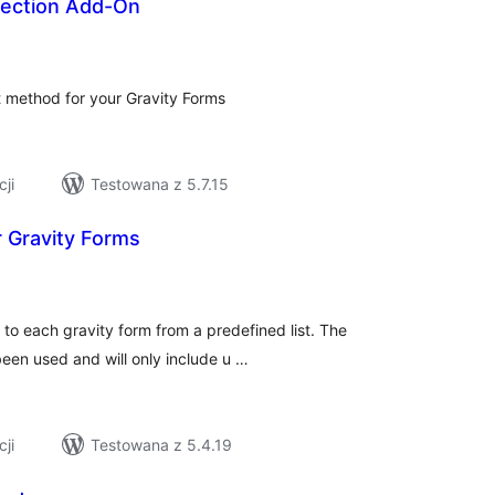
lection Add-On
szystkich
cen
 method for your Gravity Forms
cji
Testowana z 5.7.15
r Gravity Forms
szystkich
cen
 to each gravity form from a predefined list. The
een used and will only include u …
cji
Testowana z 5.4.19