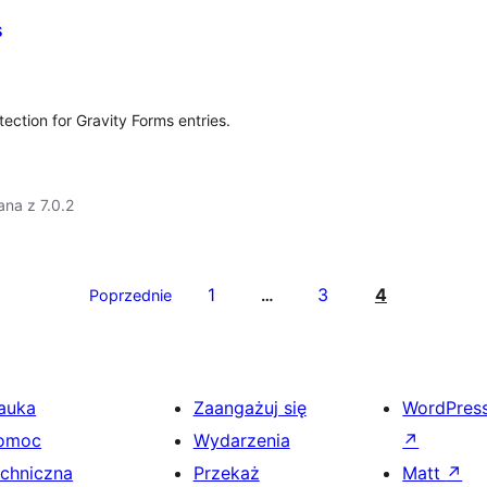
s
tion for Gravity Forms entries.
na z 7.0.2
1
3
4
Poprzednie
…
auka
Zaangażuj się
WordPres
omoc
Wydarzenia
↗
echniczna
Przekaż
Matt
↗