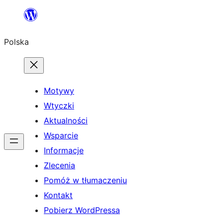
Przejdź
do
Polska
treści
Motywy
Wtyczki
Aktualności
Wsparcie
Informacje
Zlecenia
Pomóż w tłumaczeniu
Kontakt
Pobierz WordPressa