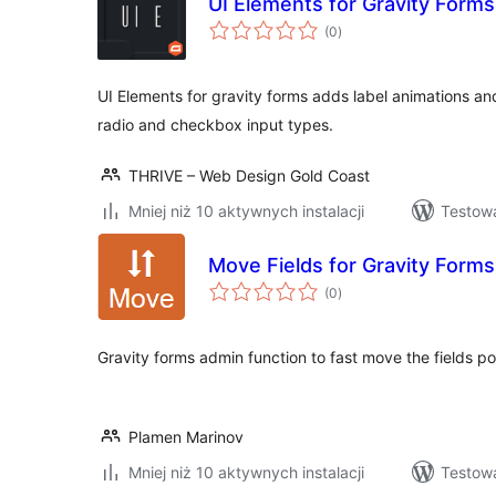
UI Elements for Gravity Forms
wszystkich
(0
)
ocen
UI Elements for gravity forms adds label animations and
radio and checkbox input types.
THRIVE – Web Design Gold Coast
Mniej niż 10 aktywnych instalacji
Testow
Move Fields for Gravity Forms
wszystkich
(0
)
ocen
Gravity forms admin function to fast move the fields pos
Plamen Marinov
Mniej niż 10 aktywnych instalacji
Testow