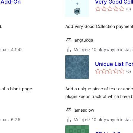
d Add-On
Very Good Col
w
(0
)
o
d.
Add Very Good Collection payment
langtukqs
na z 4.1.42
Mniej niż 10 aktywnych instala
Unique List Fo
w
(0
)
o
d of a blank page.
Add a unique piece of text or code
plugin keeps track of which have b
jamesdlow
na z 6.7.5
Mniej niż 10 aktywnych instala