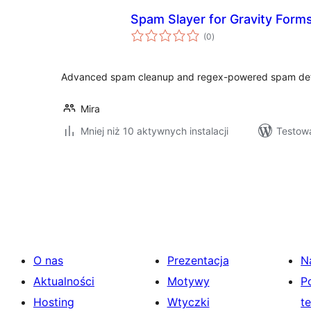
Spam Slayer for Gravity Form
wszystkich
(0
)
ocen
Advanced spam cleanup and regex-powered spam detec
Mira
Mniej niż 10 aktywnych instalacji
Testowa
Stronicowanie
wpisów
O nas
Prezentacja
N
Aktualności
Motywy
P
Hosting
Wtyczki
t