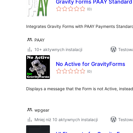
Gravity Forms PAAY Standar
wszystkich
(0
)
ocen
Integrates Gravity Forms with PAAY Payments Standar
PAAY
10+ aktywnych instalacji
Testowa
No Active for GravityForms
wszystkich
(0
)
ocen
Displays a message that the Form is not Active, instea
wpgear
Mniej niż 10 aktywnych instalacji
Testowa