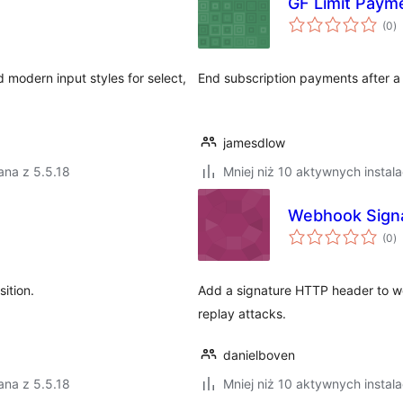
GF Limit Paym
w
(0
)
o
 modern input styles for select,
End subscription payments after a
jamesdlow
ana z 5.5.18
Mniej niż 10 aktywnych instala
Webhook Signa
w
(0
)
o
ition.
Add a signature HTTP header to w
replay attacks.
danielboven
ana z 5.5.18
Mniej niż 10 aktywnych instala