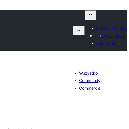
Prześlij wtyczkę
Moje ulubione
Zaloguj się
Wszystko
Community
Commercial