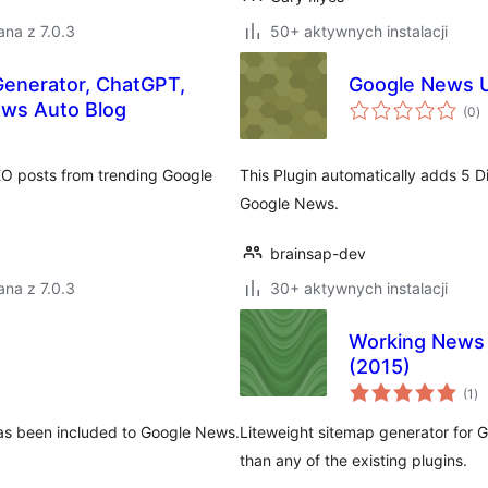
na z 7.0.3
50+ aktywnych instalacji
Generator, ChatGPT,
Google News U
w
ews Auto Blog
(0
)
o
EO posts from trending Google
This Plugin automatically adds 5 D
Google News.
brainsap-dev
na z 7.0.3
30+ aktywnych instalacji
Working News 
(2015)
ws
(1
)
oc
has been included to Google News.
Liteweight sitemap generator for G
than any of the existing plugins.