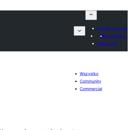
Prześlij wtyczkę
Moje ulubione
Zaloguj się
Wszystko
Community
Commercial