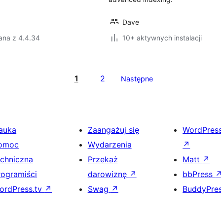
Dave
ana z 4.4.34
10+ aktywnych instalacji
1
2
Następne
auka
Zaangażuj się
WordPres
omoc
Wydarzenia
↗
echniczna
Przekaż
Matt
↗
rogramiści
darowiznę
↗
bbPress
ordPress.tv
↗
Swag
↗
BuddyPre