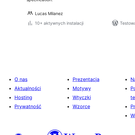
Lucas Milanez
10+ aktywnych instalacji
Testow
Stronicowanie
wpisów
O nas
Prezentacja
N
Aktualności
Motywy
P
Hosting
Wtyczki
t
Prywatność
Wzorce
P
W