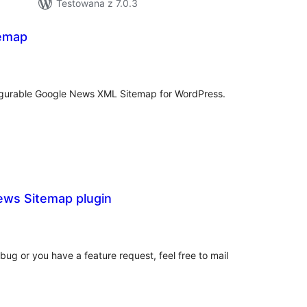
Testowana z 7.0.3
emap
szystkich
cen
figurable Google News XML Sitemap for WordPress.
ws Sitemap plugin
szystkich
cen
a bug or you have a feature request, feel free to mail