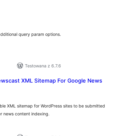
zystkich
en
additional query param options.
Testowana z 6.7.6
ewscast XML Sitemap For Google News
zystkich
en
le XML sitemap for WordPress sites to be submitted
er news content indexing.