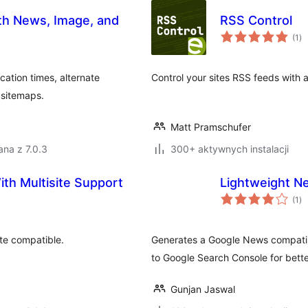
h News, Image, and
RSS Control
ws
(1
)
oc
ation times, alternate
Control your sites RSS feeds with 
 sitemaps.
Matt Pramschufer
na z 7.0.3
300+ aktywnych instalacji
th Multisite Support
Lightweight N
ws
(1
)
oc
te compatible.
Generates a Google News compatib
to Google Search Console for bett
Gunjan Jaswal