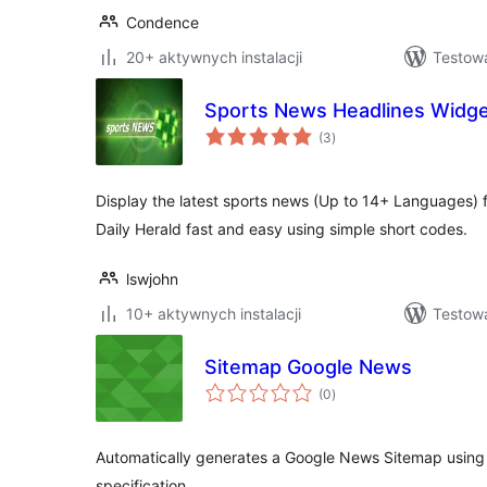
Condence
20+ aktywnych instalacji
Testow
Sports News Headlines Widge
wszystkich
(3
)
ocen
Display the latest sports news (Up to 14+ Languages)
Daily Herald fast and easy using simple short codes.
lswjohn
10+ aktywnych instalacji
Testow
Sitemap Google News
wszystkich
(0
)
ocen
Automatically generates a Google News Sitemap usin
specification.