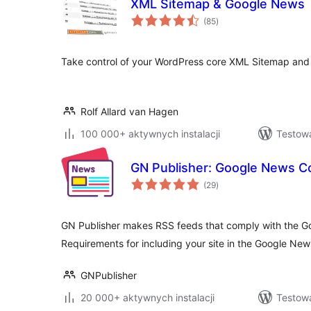
XML Sitemap & Google News
wszystkich
(85
)
ocen
Take control of your WordPress core XML Sitemap an
Rolf Allard van Hagen
100 000+ aktywnych instalacji
Testowa
GN Publisher: Google News C
wszystkich
(29
)
ocen
GN Publisher makes RSS feeds that comply with the 
Requirements for including your site in the Google New
GNPublisher
20 000+ aktywnych instalacji
Testowa