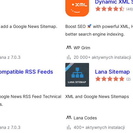
Dynamic XML S
(46
)
d add a Google News Sitemap.
Boost SEO
with powerful XML, 
better search engine indexing.
WP Grim
na z 7.0.3
20 000+ aktywnych instalacji
ompatible RSS Feeds
Lana Sitemap
ws
(2
)
o
Google News RSS Feed Technical
XML and Google News Sitemaps
s.
Lana Codes
na z 7.0.3
400+ aktywnych instalacji