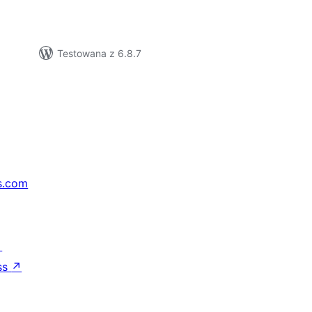
Testowana z 6.8.7
s.com
↗
ss
↗