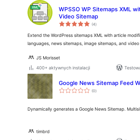
WPSSO WP Sitemaps XML wit
Video Sitemap
wszystkich
(4
)
ocen
Extend the WordPress sitemaps XML with article modific
languages, news sitemaps, image sitemaps, and video
JS Morisset
400+ aktywnych instalacji
Testowa
Google News Sitemap Feed Wi
wszystkich
(0
)
ocen
Dynamically generates a Google News Sitemap. Multisi
timbrd