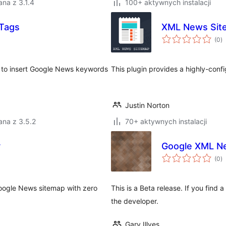
na z 3.1.4
100+ aktywnych instalacji
Tags
XML News Sit
w
(0
)
o
 to insert Google News keywords
This plugin provides a highly-con
Justin Norton
ana z 3.5.2
70+ aktywnych instalacji
r
Google XML Ne
w
(0
)
o
oogle News sitemap with zero
This is a Beta release. If you find 
the developer.
Gary Illyes