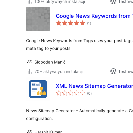
100+ aktywnych instalacji
Testowa
Google News Keywords from 
wszystkich
(1
)
ocen
Google News Keywords from Tags uses your post tags
meta tag to your posts.
Slobodan Manić
70+ aktywnych instalacji
Testow
XML News Sitemap Generato
wszystkich
(0
)
ocen
News Sitemap Generator – Automatically generate a G
configuration.
Harshit Kumar