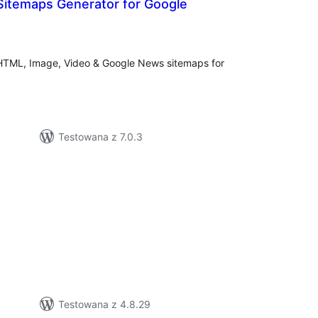
itemaps Generator for Google
wszystkich
ocen
HTML, Image, Video & Google News sitemaps for
Testowana z 7.0.3
zystkich
cen
Testowana z 4.8.29