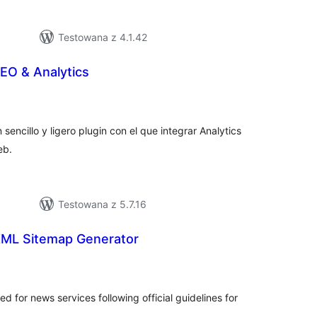
Testowana z 4.1.42
EO & Analytics
szystkich
cen
encillo y ligero plugin con el que integrar Analytics
eb.
Testowana z 5.7.16
ML Sitemap Generator
szystkich
cen
 for news services following official guidelines for