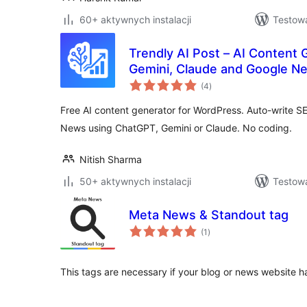
60+ aktywnych instalacji
Testowa
Trendly AI Post – AI Content 
Gemini, Claude and Google N
wszystkich
(4
)
ocen
Free AI content generator for WordPress. Auto-write S
News using ChatGPT, Gemini or Claude. No coding.
Nitish Sharma
50+ aktywnych instalacji
Testowa
Meta News & Standout tag
wszystkich
(1
)
ocen
This tags are necessary if your blog or news website 