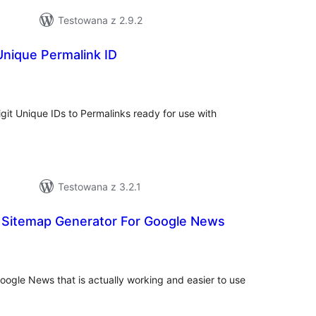
Testowana z 2.9.2
nique Permalink ID
szystkich
cen
igit Unique IDs to Permalinks ready for use with
Testowana z 3.2.1
Sitemap Generator For Google News
zystkich
en
oogle News that is actually working and easier to use