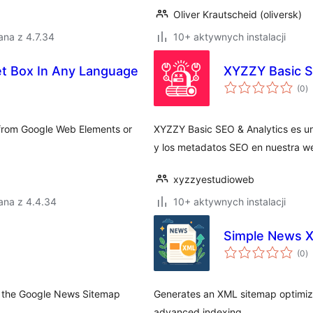
Oliver Krautscheid (oliversk)
ana z 4.7.34
10+ aktywnych instalacji
t Box In Any Language
XYZZY Basic S
w
(0
)
o
 from Google Web Elements or
XYZZY Basic SEO & Analytics es un s
y los metadatos SEO en nuestra w
xyzzyestudioweb
ana z 4.4.34
10+ aktywnych instalacji
Simple News X
w
(0
)
o
g the Google News Sitemap
Generates an XML sitemap optimized
advanced indexing.