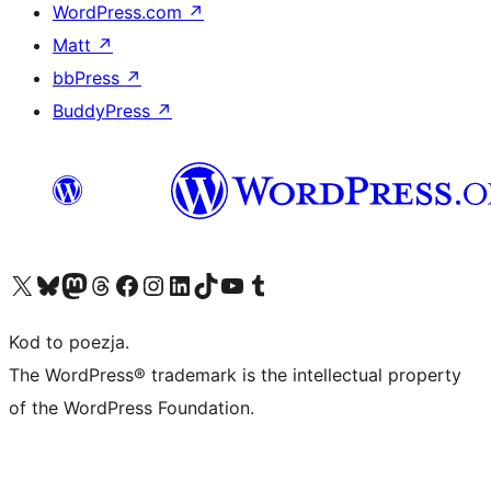
WordPress.com
↗
Matt
↗
bbPress
↗
BuddyPress
↗
Odwiedź nasze konto X (dawniej Twitter)
Odwiedź nasze konto Bluesky
Odwiedź nasze konto na Mastodoncie
Odwiedź naszego Threadsa
Odwiedź naszego Facebooka
Odwiedź nasze konto na Instagramie
Odwiedź nasze konto na LinkedIn
Odwiedź naszego TikToka
Odwiedź nasz kanał YouTube
Odwiedź naszego Tumblra
Kod to poezja.
The WordPress® trademark is the intellectual property
of the WordPress Foundation.