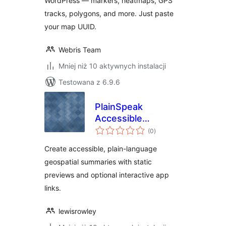
WordPress — markers, heatmaps, GPS
tracks, polygons, and more. Just paste
your map UUID.
Webris Team
Mniej niż 10 aktywnych instalacji
Testowana z 6.9.6
PlainSpeak
Accessible
wszystkich
Geospatial
(0
)
ocen
Companion
Create accessible, plain-language
geospatial summaries with static
previews and optional interactive app
links.
lewisrowley