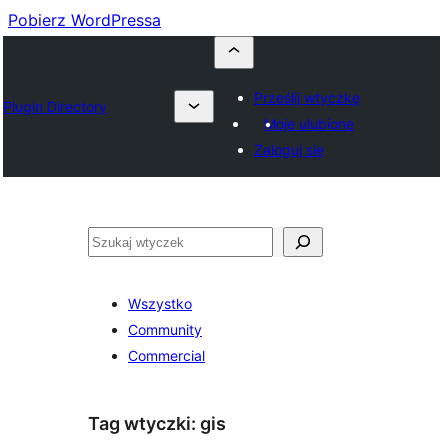
Pobierz WordPressa
Prześlij wtyczkę
Plugin Directory
Moje ulubione
Zaloguj się
Szukaj
Wszystko
Community
Commercial
Tag wtyczki:
gis