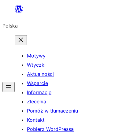
Przejdź
do
Polska
treści
Motywy
Wtyczki
Aktualności
Wsparcie
Informacje
Zlecenia
Pomóż w tłumaczeniu
Kontakt
Pobierz WordPressa