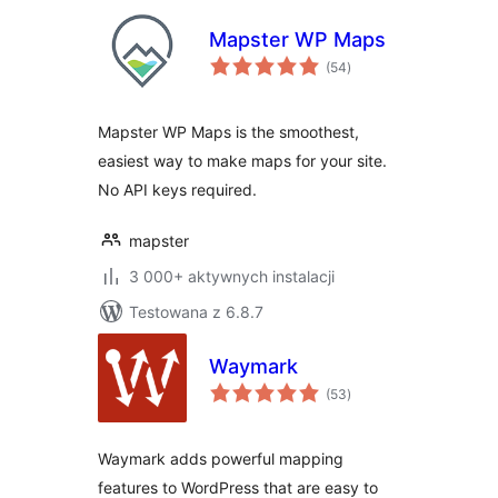
Mapster WP Maps
wszystkich
(54
)
ocen
Mapster WP Maps is the smoothest,
easiest way to make maps for your site.
No API keys required.
mapster
3 000+ aktywnych instalacji
Testowana z 6.8.7
Waymark
wszystkich
(53
)
ocen
Waymark adds powerful mapping
features to WordPress that are easy to