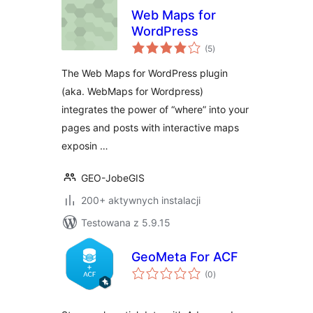
Web Maps for
WordPress
wszystkich
(5
)
ocen
The Web Maps for WordPress plugin
(aka. WebMaps for Wordpress)
integrates the power of “where” into your
pages and posts with interactive maps
exposin …
GEO-JobeGIS
200+ aktywnych instalacji
Testowana z 5.9.15
GeoMeta For ACF
wszystkich
(0
)
ocen