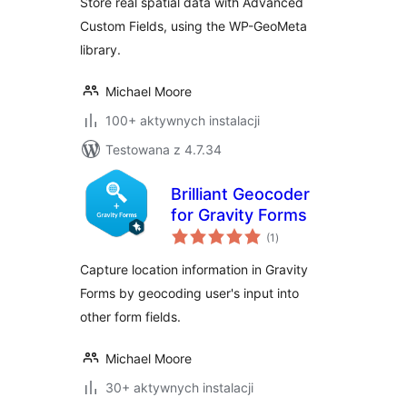
Store real spatial data with Advanced
Custom Fields, using the WP-GeoMeta
library.
Michael Moore
100+ aktywnych instalacji
Testowana z 4.7.34
Brilliant Geocoder
for Gravity Forms
wszystkich
(1
)
ocen
Capture location information in Gravity
Forms by geocoding user's input into
other form fields.
Michael Moore
30+ aktywnych instalacji