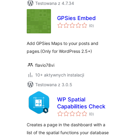
Testowana z 4.7.34
GPSies Embed
wszystkich
(0
)
ocen
Add GPSies Maps to your posts and
pages.(Only for WordPress 2.5+)
flavio78vi
10+ aktywnych instalacji
Testowana z 3.0.5
WP Spatial
Capabilities Check
wszystkich
(0
)
ocen
Creates a page in the dashboard with a
list of the spatial functions your database