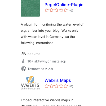
PegelOnline-Plugin
wszystkich
(0
)
ocen
A plugin for monitoring the water level of
e.g. a river into your blog. Works only
with water level in Germany, so the
following instructions
daburna
10+ aktywnych instalacji
Testowana z 2.8
Webris Maps
wszystkich
(0
)
ocen
Embed interactive Webris maps in