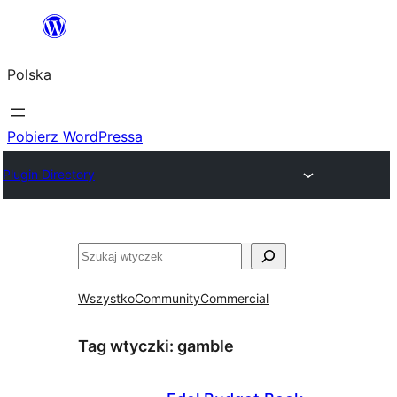
Przejdź
do
Polska
treści
Pobierz WordPressa
Plugin Directory
Szukaj
Wszystko
Community
Commercial
Tag wtyczki:
gamble