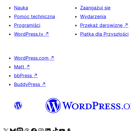
Nauka
Zaangażuj się
Pomoc techniczna
Wydarzenia
Programiści
Przekaż darowiznę
↗
WordPress.tv
↗
Piątka dla Przyszłości
WordPress.com
↗
Matt
↗
bbPress
↗
BuddyPress
↗
Odwiedź nasze konto X (dawniej Twitter)
Odwiedź nasze konto Bluesky
Odwiedź nasze konto na Mastodoncie
Odwiedź naszego Threadsa
Odwiedź naszego Facebooka
Odwiedź nasze konto na Instagramie
Odwiedź nasze konto na LinkedIn
Odwiedź naszego TikToka
Odwiedź nasz kanał YouTube
Odwiedź naszego Tumblra