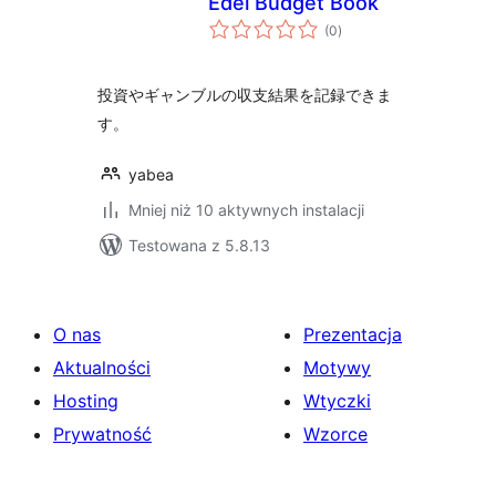
Edel Budget Book
wszystkich
(0
)
ocen
投資やギャンブルの収支結果を記録できま
す。
yabea
Mniej niż 10 aktywnych instalacji
Testowana z 5.8.13
O nas
Prezentacja
Aktualności
Motywy
Hosting
Wtyczki
Prywatność
Wzorce