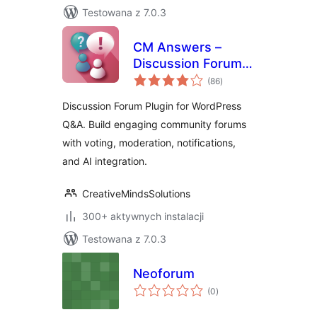
Testowana z 7.0.3
CM Answers –
Discussion Forum
wszystkich
Plugin for
(86
)
ocen
WordPress Q&A
Discussion Forum Plugin for WordPress
Q&A. Build engaging community forums
with voting, moderation, notifications,
and AI integration.
CreativeMindsSolutions
300+ aktywnych instalacji
Testowana z 7.0.3
Neoforum
wszystkich
(0
)
ocen