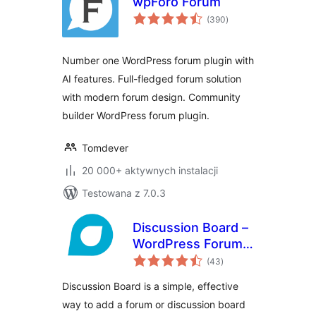
wpForo Forum
wszystkich
(390
)
ocen
Number one WordPress forum plugin with
AI features. Full-fledged forum solution
with modern forum design. Community
builder WordPress forum plugin.
Tomdever
20 000+ aktywnych instalacji
Testowana z 7.0.3
Discussion Board –
WordPress Forum
wszystkich
Plugin
(43
)
ocen
Discussion Board is a simple, effective
way to add a forum or discussion board