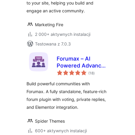
to your site, helping you build and
engage an active community.
Marketing Fire
2 000+ aktywnych instalacji
Testowana z 7.0.3
Forumax – AI
Powered Advanced
wszystkich
Community Forum
(18
)
ocen
Plugin
Build powerful communities with
Forumax. A fully standalone, feature-rich
forum plugin with voting, private replies,
and Elementor integration.
Spider Themes
600+ aktywnych instalacji