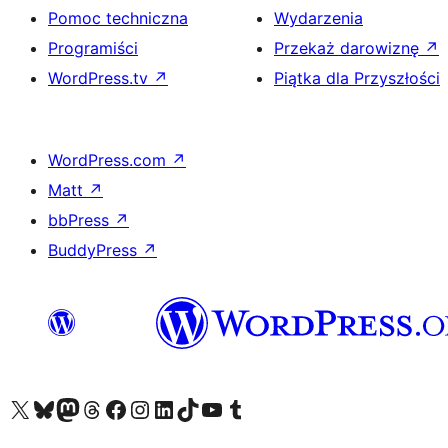
Pomoc techniczna
Wydarzenia
Programiści
Przekaż darowiznę
↗
WordPress.tv
↗
Piątka dla Przyszłości
WordPress.com
↗
Matt
↗
bbPress
↗
BuddyPress
↗
Odwiedź nasze konto X (dawniej Twitter)
Odwiedź nasze konto Bluesky
Odwiedź nasze konto na Mastodoncie
Odwiedź naszego Threadsa
Odwiedź naszego Facebooka
Odwiedź nasze konto na Instagramie
Odwiedź nasze konto na LinkedIn
Odwiedź naszego TikToka
Odwiedź nasz kanał YouTube
Odwiedź naszego Tumblra