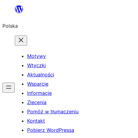
Przejdź
do
Polska
treści
Motywy
Wtyczki
Aktualności
Wsparcie
Informacje
Zlecenia
Pomóż w tłumaczeniu
Kontakt
Pobierz WordPressa