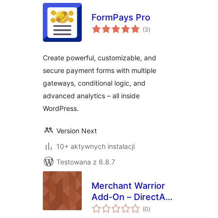
FormPays Pro
wszystkich
(3
)
ocen
Create powerful, customizable, and
secure payment forms with multiple
gateways, conditional logic, and
advanced analytics – all inside
WordPress.
Version Next
10+ aktywnych instalacji
Testowana z 6.8.7
Merchant Warrior
Add-On – DirectAPI
wszystkich
Method for Gravity
(0
)
ocen