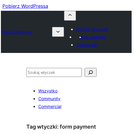
Pobierz WordPressa
Prześlij wtyczkę
Plugin Directory
Moje ulubione
Zaloguj się
Szukaj
Wszystko
Community
Commercial
Tag wtyczki:
form payment