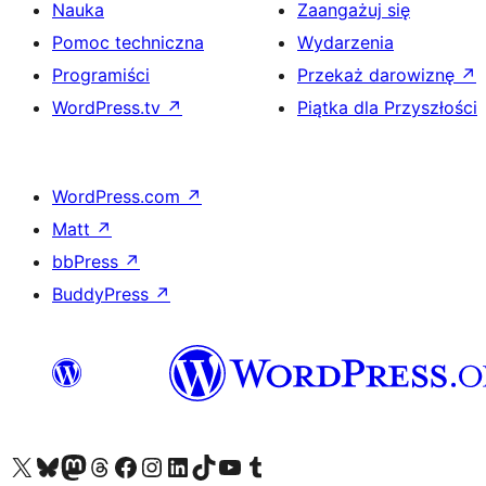
Nauka
Zaangażuj się
Pomoc techniczna
Wydarzenia
Programiści
Przekaż darowiznę
↗
WordPress.tv
↗
Piątka dla Przyszłości
WordPress.com
↗
Matt
↗
bbPress
↗
BuddyPress
↗
Odwiedź nasze konto X (dawniej Twitter)
Odwiedź nasze konto Bluesky
Odwiedź nasze konto na Mastodoncie
Odwiedź naszego Threadsa
Odwiedź naszego Facebooka
Odwiedź nasze konto na Instagramie
Odwiedź nasze konto na LinkedIn
Odwiedź naszego TikToka
Odwiedź nasz kanał YouTube
Odwiedź naszego Tumblra