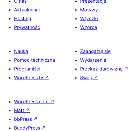
O nas
Prezentacja
Aktualności
Motywy
Hosting
Wtyczki
Prywatność
Wzorce
Nauka
Zaangażuj się
Pomoc techniczna
Wydarzenia
Programiści
Przekaż darowiznę
↗
WordPress.tv
↗
Swag
↗
WordPress.com
↗
Matt
↗
bbPress
↗
BuddyPress
↗