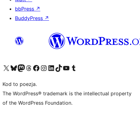
bbPress
↗
BuddyPress
↗
Odwiedź nasze konto X (dawniej Twitter)
Odwiedź nasze konto Bluesky
Odwiedź nasze konto na Mastodoncie
Odwiedź naszego Threadsa
Odwiedź naszego Facebooka
Odwiedź nasze konto na Instagramie
Odwiedź nasze konto na LinkedIn
Odwiedź naszego TikToka
Odwiedź nasz kanał YouTube
Odwiedź naszego Tumblra
Kod to poezja.
The WordPress® trademark is the intellectual property
of the WordPress Foundation.