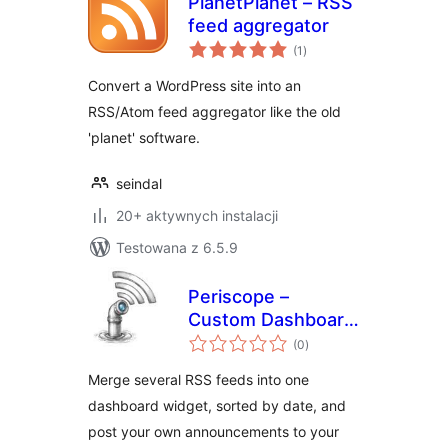
PlanetPlanet – RSS
feed aggregator
wszystkich
(1
)
ocen
Convert a WordPress site into an
RSS/Atom feed aggregator like the old
'planet' software.
seindal
20+ aktywnych instalacji
Testowana z 6.5.9
Periscope –
Custom Dashboard
wszystkich
News Widget
(0
)
ocen
Merge several RSS feeds into one
dashboard widget, sorted by date, and
post your own announcements to your