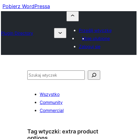
Pobierz WordPressa
Prześlij wtyczkę
Plugin Directory
Moje ulubione
Zaloguj się
Szukaj
Wszystko
Community
Commercial
Tag wtyczki:
extra product
options