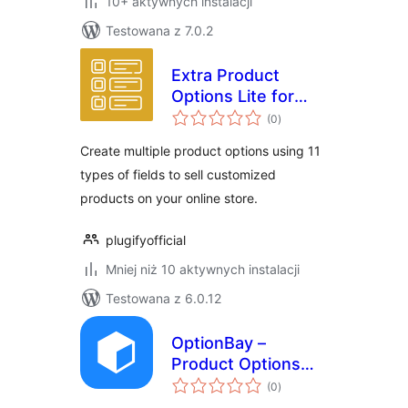
10+ aktywnych instalacji
Testowana z 7.0.2
Extra Product
Options Lite for
wszystkich
WooCommerce
(0
)
ocen
Create multiple product options using 11
types of fields to sell customized
products on your online store.
plugifyofficial
Mniej niż 10 aktywnych instalacji
Testowana z 6.0.12
OptionBay –
Product Options
wszystkich
and Addons
(0
)
ocen