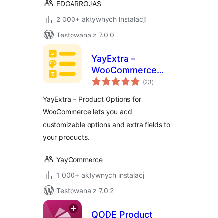
EDGARROJAS
2 000+ aktywnych instalacji
Testowana z 7.0.0
YayExtra –
WooCommerce
wszystkich
Extra Product
(23
)
ocen
Options
YayExtra – Product Options for
WooCommerce lets you add
customizable options and extra fields to
your products.
YayCommerce
1 000+ aktywnych instalacji
Testowana z 7.0.2
QODE Product