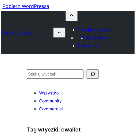
Pobierz WordPressa
Prześlij wtyczkę
Plugin Directory
Moje ulubione
Zaloguj się
Szukaj
Wszystko
Community
Commercial
Tag wtyczki:
ewallet