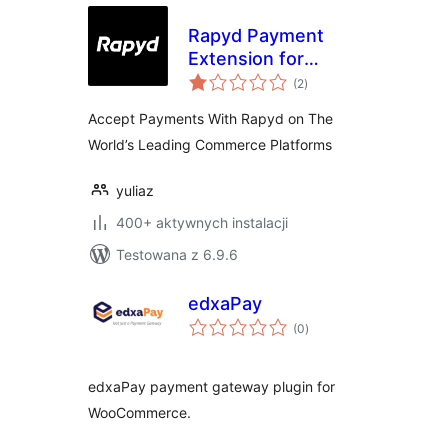
Rapyd Payment
Extension for
wszystkich
WooCommerce
(2
)
ocen
Accept Payments With Rapyd on The
World’s Leading Commerce Platforms
yuliaz
400+ aktywnych instalacji
Testowana z 6.9.6
edxaPay
wszystkich
(0
)
ocen
edxaPay payment gateway plugin for
WooCommerce.