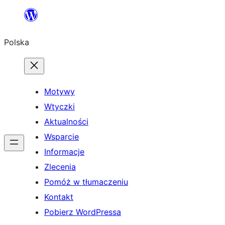
Przejdź
do
Polska
treści
Motywy
Wtyczki
Aktualności
Wsparcie
Informacje
Zlecenia
Pomóż w tłumaczeniu
Kontakt
Pobierz WordPressa