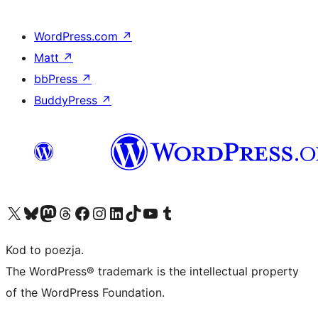
WordPress.com
↗
Matt
↗
bbPress
↗
BuddyPress
↗
Odwiedź nasze konto X (dawniej Twitter)
Odwiedź nasze konto Bluesky
Odwiedź nasze konto na Mastodoncie
Odwiedź naszego Threadsa
Odwiedź naszego Facebooka
Odwiedź nasze konto na Instagramie
Odwiedź nasze konto na LinkedIn
Odwiedź naszego TikToka
Odwiedź nasz kanał YouTube
Odwiedź naszego Tumblra
Kod to poezja.
The WordPress® trademark is the intellectual property
of the WordPress Foundation.