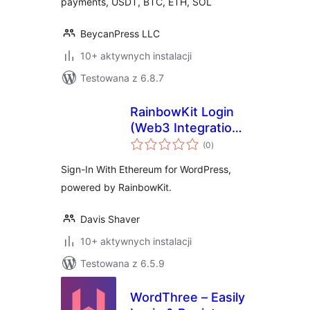
payments, USDT, BTC, ETH, SOL
BeycanPress LLC
10+ aktywnych instalacji
Testowana z 6.8.7
RainbowKit Login
(Web3 Integration
wszystkich
for Sign-In With
(0
)
ocen
Ethereum)
Sign-In With Ethereum for WordPress,
powered by RainbowKit.
Davis Shaver
10+ aktywnych instalacji
Testowana z 6.5.9
WordThree – Easily