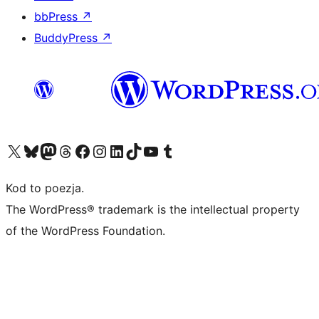
bbPress
↗
BuddyPress
↗
Odwiedź nasze konto X (dawniej Twitter)
Odwiedź nasze konto Bluesky
Odwiedź nasze konto na Mastodoncie
Odwiedź naszego Threadsa
Odwiedź naszego Facebooka
Odwiedź nasze konto na Instagramie
Odwiedź nasze konto na LinkedIn
Odwiedź naszego TikToka
Odwiedź nasz kanał YouTube
Odwiedź naszego Tumblra
Kod to poezja.
The WordPress® trademark is the intellectual property
of the WordPress Foundation.