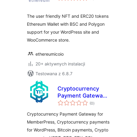
The user friendly NFT and ERC20 tokens
Ethereum Wallet with BSC and Polygon
support for your WordPress site and
WooCommerce store.
ethereumicoio
20+ aktywnych instalacji
Testowana z 6.8.7
Cryptocurrency
Payment Gateway
wszystkich
for MemberPress
(0
)
ocen
by CryptoPay
Cryptocurrency Payment Gateway for
MemberPress, Cryptocurrency payments
for WordPress, Bitcoin payments, Crypto