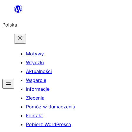
Przejdź
do
Polska
treści
Motywy
Wtyczki
Aktualności
Wsparcie
Informacje
Zlecenia
Pomóż w tłumaczeniu
Kontakt
Pobierz WordPressa