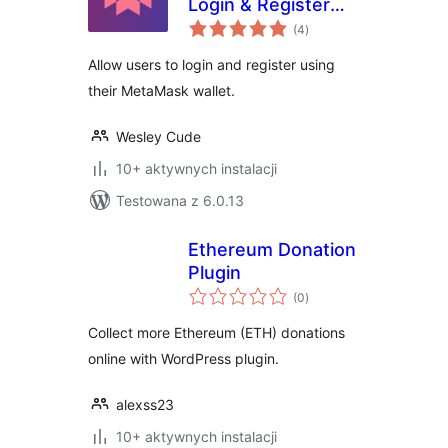
Login & Register
wszystkich
Using Your
(4
)
ocen
MetaMask Wallet
Allow users to login and register using
their MetaMask wallet.
Wesley Cude
10+ aktywnych instalacji
Testowana z 6.0.13
Ethereum Donation
Plugin
wszystkich
(0
)
ocen
Collect more Ethereum (ETH) donations
online with WordPress plugin.
alexss23
10+ aktywnych instalacji