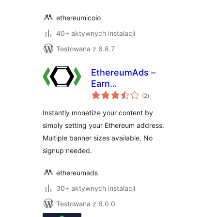
ethereumicoio
40+ aktywnych instalacji
Testowana z 6.8.7
EthereumAds –
Earn
wszystkich
Cryptocurrency
(2
)
ocen
with Banner Ads
Instantly monetize your content by
simply setting your Ethereum address.
Multiple banner sizes available. No
signup needed.
ethereumads
30+ aktywnych instalacji
Testowana z 6.0.0