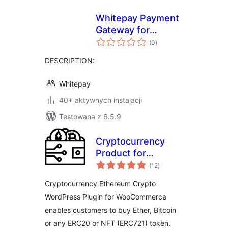
Whitepay Payment
Gateway for
wszystkich
WooCommerce
(0
)
ocen
DESCRIPTION:
Whitepay
40+ aktywnych instalacji
Testowana z 6.5.9
Cryptocurrency
Product for
wszystkich
WooCommerce
(12
)
ocen
Cryptocurrency Ethereum Crypto
WordPress Plugin for WooCommerce
enables customers to buy Ether, Bitcoin
or any ERC20 or NFT (ERC721) token.