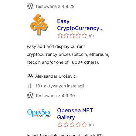
Testowana z 4.8.29
Easy
CryptoCurrency
wszystkich
Ticker
(0
)
ocen
Easy add and display current
cryptocurrency prices (bitcoin, ethereum,
litecoin and/or one of 1800+ others).
Aleksandar Urošević
10+ aktywnych instalacji
Testowana z 4.9.30
Opensea NFT
Gallery
wszystkich
(0
)
ocen
In just few clicks you can display NFTs