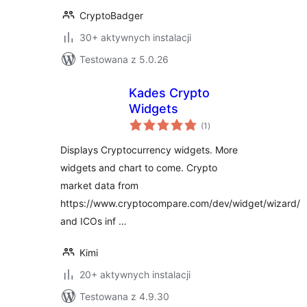
CryptoBadger
30+ aktywnych instalacji
Testowana z 5.0.26
Kades Crypto
Widgets
wszystkich
(1
)
ocen
Displays Cryptocurrency widgets. More
widgets and chart to come. Crypto
market data from
https://www.cryptocompare.com/dev/widget/wizard/
and ICOs inf …
Kimi
20+ aktywnych instalacji
Testowana z 4.9.30