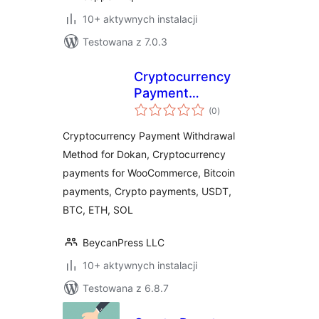
10+ aktywnych instalacji
Testowana z 7.0.3
Cryptocurrency
Payment
wszystkich
Withdrawal Method
(0
)
ocen
for Dokan by
Cryptocurrency Payment Withdrawal
CryptoPay
Method for Dokan, Cryptocurrency
payments for WooCommerce, Bitcoin
payments, Crypto payments, USDT,
BTC, ETH, SOL
BeycanPress LLC
10+ aktywnych instalacji
Testowana z 6.8.7