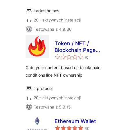
kadesthemes
20+ aktywnych instalacji
Testowana z 4.9.30
Token / NFT /
Blockchain Page
wszystkich
Gating
(0
)
ocen
Gate your content based on blockchain
conditions like NFT ownership.
litprotocol
20+ aktywnych instalacji
Testowana z 5.9.15
Ethereum Wallet
wszystkich
(8
)
ocen