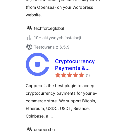
(from Opensea) on your Wordpress
website.
techforceglobal
10+ aktywnych instalacji
Testowana z 6.5.9
Cryptocurrency
Payments &
wszystkich
Donations with
(1
)
ocen
Copperx
Copperx is the best plugin to accept
cryptocurrency payments for your e-
commerce store. We support Bitcoin,
Ethereum, USDC, USDT, Binance,
Coinbase, a …
copperxhq