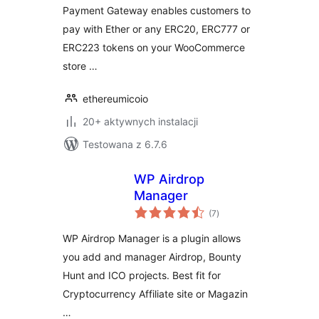
Payment Gateway enables customers to
pay with Ether or any ERC20, ERC777 or
ERC223 tokens on your WooCommerce
store …
ethereumicoio
20+ aktywnych instalacji
Testowana z 6.7.6
WP Airdrop
Manager
wszystkich
(7
)
ocen
WP Airdrop Manager is a plugin allows
you add and manager Airdrop, Bounty
Hunt and ICO projects. Best fit for
Cryptocurrency Affiliate site or Magazin
…