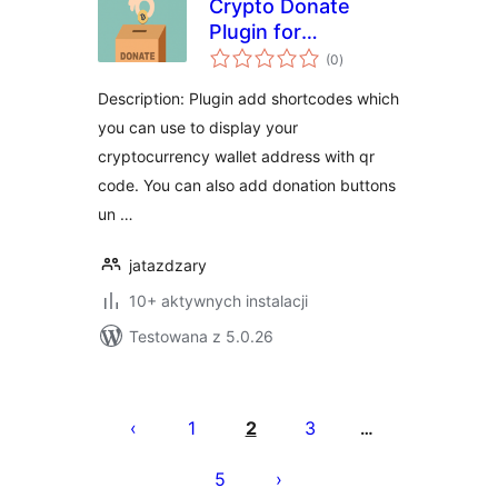
Crypto Donate
Plugin for
wszystkich
WordPress
(0
)
ocen
Description: Plugin add shortcodes which
you can use to display your
cryptocurrency wallet address with qr
code. You can also add donation buttons
un …
jatazdzary
10+ aktywnych instalacji
Testowana z 5.0.26
Stronicowanie
wpisów
1
2
3
…
5