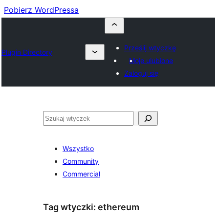
Pobierz WordPressa
Prześlij wtyczkę
Plugin Directory
Moje ulubione
Zaloguj się
Szukaj
Wszystko
Community
Commercial
Tag wtyczki:
ethereum