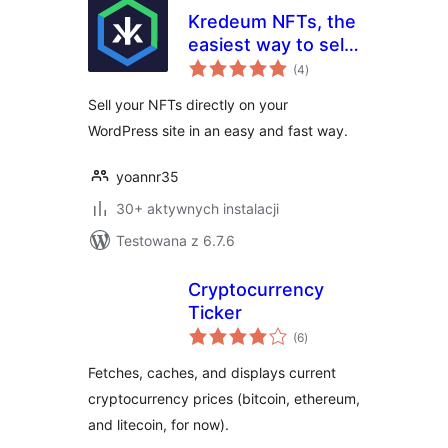
Kredeum NFTs, the
easiest way to sell
wszystkich
your NFTs directly
(4
)
ocen
on your WordPress
Sell your NFTs directly on your
site
WordPress site in an easy and fast way.
yoannr35
30+ aktywnych instalacji
Testowana z 6.7.6
Cryptocurrency
Ticker
wszystkich
(6
)
ocen
Fetches, caches, and displays current
cryptocurrency prices (bitcoin, ethereum,
and litecoin, for now).