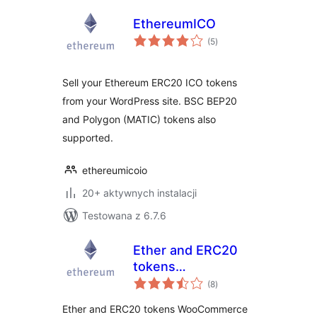
EthereumICO
wszystkich
(5
)
ocen
Sell your Ethereum ERC20 ICO tokens
from your WordPress site. BSC BEP20
and Polygon (MATIC) tokens also
supported.
ethereumicoio
20+ aktywnych instalacji
Testowana z 6.7.6
Ether and ERC20
tokens
wszystkich
WooCommerce
(8
)
ocen
Payment Gateway
Ether and ERC20 tokens WooCommerce