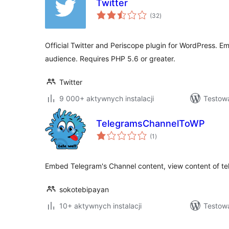
Twitter
wszystkich
(32
)
ocen
Official Twitter and Periscope plugin for WordPress. 
audience. Requires PHP 5.6 or greater.
Twitter
9 000+ aktywnych instalacji
Testow
TelegramsChannelToWP
wszystkich
(1
)
ocen
Embed Telegram's Channel content, view content of tel
sokotebipayan
10+ aktywnych instalacji
Testow