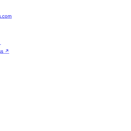
s.com
↗
ss
↗