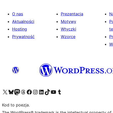
O nas
Prezentacja
N
Aktualności
Motywy
P
Hosting
Wtyczki
t
Prywatność
Wzorce
P
W
Odwiedź nasze konto X (dawniej Twitter)
Odwiedź nasze konto Bluesky
Odwiedź nasze konto na Mastodoncie
Odwiedź naszego Threadsa
Odwiedź naszego Facebooka
Odwiedź nasze konto na Instagramie
Odwiedź nasze konto na LinkedIn
Odwiedź naszego TikToka
Odwiedź nasz kanał YouTube
Odwiedź naszego Tumblra
Kod to poezja.
The WordPress® trademark is the intellectual property of