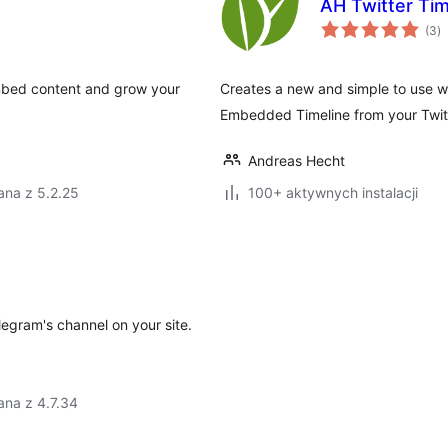
AH Twitter Ti
w
(3
)
o
Embed content and grow your
Creates a new and simple to use w
Embedded Timeline from your Twitt
Andreas Hecht
ana z 5.2.25
100+ aktywnych instalacji
egram's channel on your site.
ana z 4.7.34