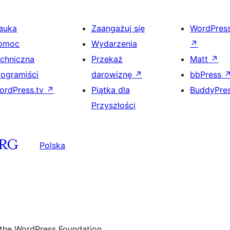
auka
Zaangażuj się
WordPres
omoc
Wydarzenia
↗
echniczna
Przekaż
Matt
↗
rogramiści
darowiznę
↗
bbPress
ordPress.tv
↗
Piątka dla
BuddyPre
Przyszłości
Polska
 the WordPress Foundation.