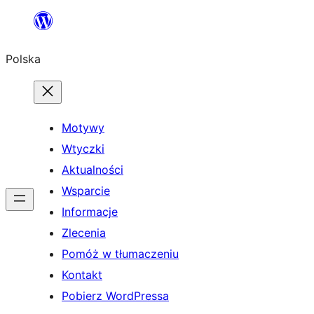
Przejdź
do
Polska
treści
Motywy
Wtyczki
Aktualności
Wsparcie
Informacje
Zlecenia
Pomóż w tłumaczeniu
Kontakt
Pobierz WordPressa