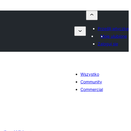
Prześlij wtyczkę
Moje ulubione
Zaloguj się
Wszystko
Community
Commercial