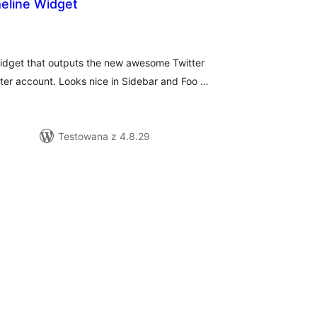
meline Widget
szystkich
cen
idget that outputs the new awesome Twitter
er account. Looks nice in Sidebar and Foo …
Testowana z 4.8.29