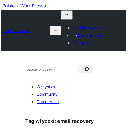
Pobierz WordPressa
Prześlij wtyczkę
Plugin Directory
Moje ulubione
Zaloguj się
Szukaj
Wszystko
Community
Commercial
Tag wtyczki:
email recovery