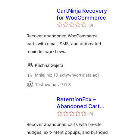
CartNinja Recovery
for WooCommerce
wszystkich
(0
)
ocen
Recover abandoned WooCommerce
carts with email, SMS, and automated
reminder workflows.
Krishna Gajera
Mniej niż 10 aktywnych instalacji
Testowana z 7.0.3
RetentionFox –
Abandoned Cart
wszystkich
Recovery, Exit
(0
)
ocen
Intent & Popups for
Recover abandoned carts with on‑site
WooCommerce
nudges, exit‑intent popups, and branded