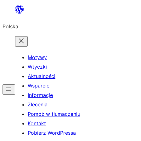
Przejdź
do
Polska
treści
Motywy
Wtyczki
Aktualności
Wsparcie
Informacje
Zlecenia
Pomóż w tłumaczeniu
Kontakt
Pobierz WordPressa