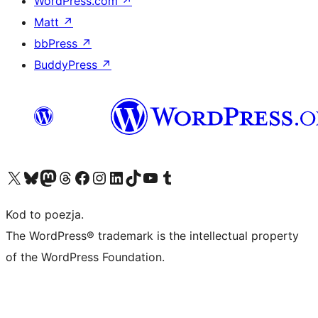
WordPress.com
↗
Matt
↗
bbPress
↗
BuddyPress
↗
Odwiedź nasze konto X (dawniej Twitter)
Odwiedź nasze konto Bluesky
Odwiedź nasze konto na Mastodoncie
Odwiedź naszego Threadsa
Odwiedź naszego Facebooka
Odwiedź nasze konto na Instagramie
Odwiedź nasze konto na LinkedIn
Odwiedź naszego TikToka
Odwiedź nasz kanał YouTube
Odwiedź naszego Tumblra
Kod to poezja.
The WordPress® trademark is the intellectual property
of the WordPress Foundation.