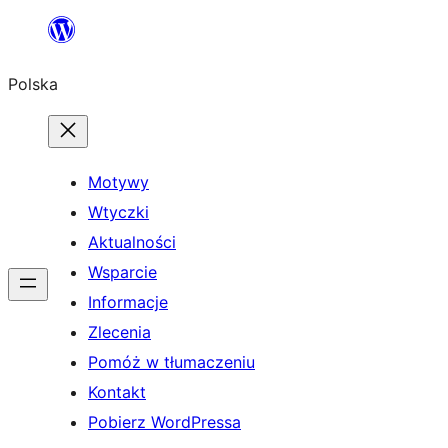
Przejdź
do
Polska
treści
Motywy
Wtyczki
Aktualności
Wsparcie
Informacje
Zlecenia
Pomóż w tłumaczeniu
Kontakt
Pobierz WordPressa