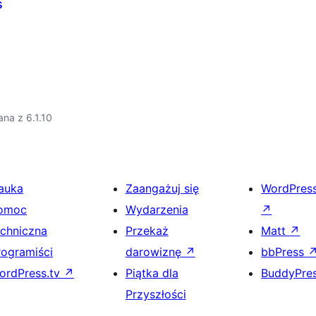
s
na z 6.1.10
auka
Zaangażuj się
WordPres
omoc
Wydarzenia
↗
echniczna
Przekaż
Matt
↗
rogramiści
darowiznę
↗
bbPress
ordPress.tv
↗
Piątka dla
BuddyPre
Przyszłości