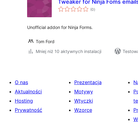
Tweaker for Ninja Foms email
wszystkich
(0
)
ocen
Unofficial addon for Ninja Forms.
Tom Ford
Mniej niż 10 aktywnych instalacji
Testowa
O nas
Prezentacja
N
Aktualności
Motywy
P
Hosting
Wtyczki
t
Prywatność
Wzorce
P
W