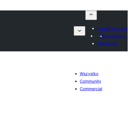
Prześlij wtyczkę
Moje ulubione
Zaloguj się
Wszystko
Community
Commercial