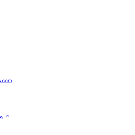
s.com
↗
ss
↗