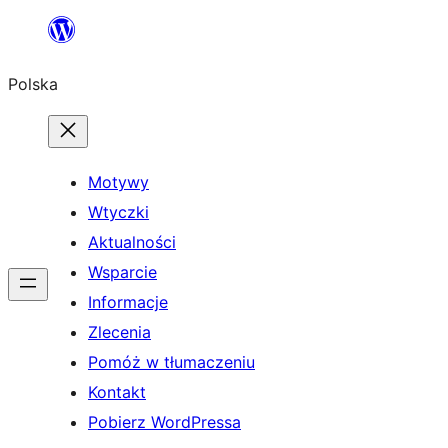
Przejdź
do
Polska
treści
Motywy
Wtyczki
Aktualności
Wsparcie
Informacje
Zlecenia
Pomóż w tłumaczeniu
Kontakt
Pobierz WordPressa