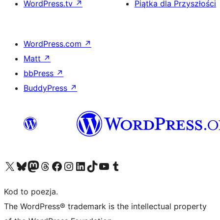
WordPress.tv
↗
Piątka dla Przyszłości
WordPress.com
↗
Matt
↗
bbPress
↗
BuddyPress
↗
Odwiedź nasze konto X (dawniej Twitter)
Odwiedź nasze konto Bluesky
Odwiedź nasze konto na Mastodoncie
Odwiedź naszego Threadsa
Odwiedź naszego Facebooka
Odwiedź nasze konto na Instagramie
Odwiedź nasze konto na LinkedIn
Odwiedź naszego TikToka
Odwiedź nasz kanał YouTube
Odwiedź naszego Tumblra
Kod to poezja.
The WordPress® trademark is the intellectual property