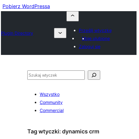
Pobierz WordPressa
Prześlij wtyczkę
Plugin Directory
Moje ulubione
Zaloguj się
Szukaj
Wszystko
Community
Commercial
Tag wtyczki:
dynamics crm