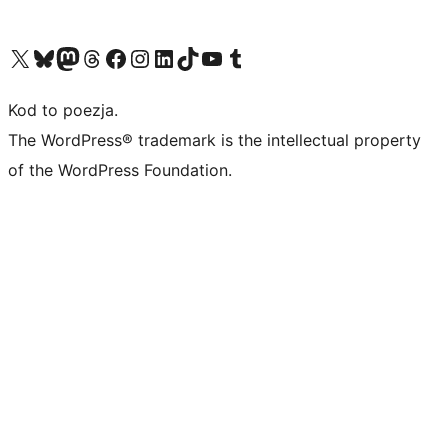
Odwiedź nasze konto X (dawniej Twitter)
Odwiedź nasze konto Bluesky
Odwiedź nasze konto na Mastodoncie
Odwiedź naszego Threadsa
Odwiedź naszego Facebooka
Odwiedź nasze konto na Instagramie
Odwiedź nasze konto na LinkedIn
Odwiedź naszego TikToka
Odwiedź nasz kanał YouTube
Odwiedź naszego Tumblra
Kod to poezja.
The WordPress® trademark is the intellectual property
of the WordPress Foundation.