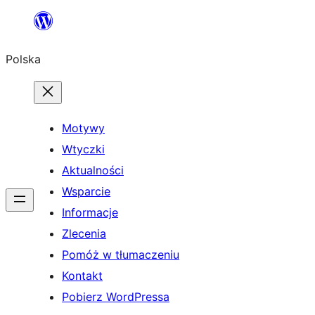
Przejdź
do
Polska
treści
Motywy
Wtyczki
Aktualności
Wsparcie
Informacje
Zlecenia
Pomóż w tłumaczeniu
Kontakt
Pobierz WordPressa