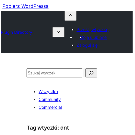
Pobierz WordPressa
Prześlij wtyczkę
Plugin Directory
Moje ulubione
Zaloguj się
Szukaj
Wszystko
Community
Commercial
Tag wtyczki:
dnt