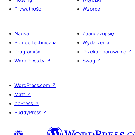
Prywatność
Wzorce
Nauka
Zaangażuj się
Pomoc techniczna
Wydarzenia
Programiści
Przekaż darowiznę
↗
WordPress.tv
↗
Swag
↗
WordPress.com
↗
Matt
↗
bbPress
↗
BuddyPress
↗