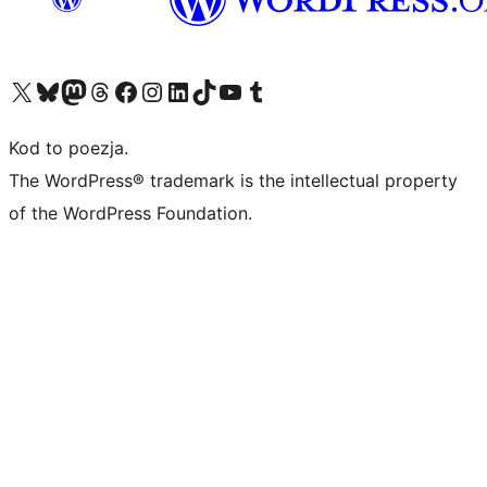
Odwiedź nasze konto X (dawniej Twitter)
Odwiedź nasze konto Bluesky
Odwiedź nasze konto na Mastodoncie
Odwiedź naszego Threadsa
Odwiedź naszego Facebooka
Odwiedź nasze konto na Instagramie
Odwiedź nasze konto na LinkedIn
Odwiedź naszego TikToka
Odwiedź nasz kanał YouTube
Odwiedź naszego Tumblra
Kod to poezja.
The WordPress® trademark is the intellectual property
of the WordPress Foundation.