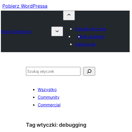
Pobierz WordPressa
Prześlij wtyczkę
Plugin Directory
Moje ulubione
Zaloguj się
Szukaj
Wszystko
Community
Commercial
Tag wtyczki:
debugging