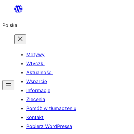
Przejdź
do
Polska
treści
Motywy
Wtyczki
Aktualności
Wsparcie
Informacje
Zlecenia
Pomóż w tłumaczeniu
Kontakt
Pobierz WordPressa