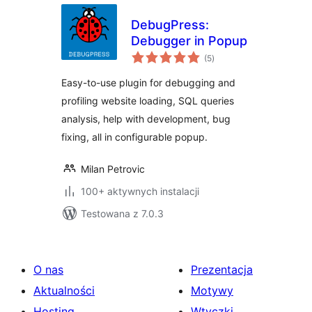
DebugPress:
Debugger in Popup
wszystkich
(5
)
ocen
Easy-to-use plugin for debugging and
profiling website loading, SQL queries
analysis, help with development, bug
fixing, all in configurable popup.
Milan Petrovic
100+ aktywnych instalacji
Testowana z 7.0.3
O nas
Prezentacja
Aktualności
Motywy
Hosting
Wtyczki