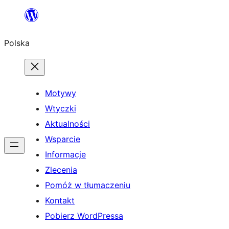
Przejdź
do
Polska
treści
Motywy
Wtyczki
Aktualności
Wsparcie
Informacje
Zlecenia
Pomóż w tłumaczeniu
Kontakt
Pobierz WordPressa