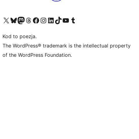
Odwiedź nasze konto X (dawniej Twitter)
Odwiedź nasze konto Bluesky
Odwiedź nasze konto na Mastodoncie
Odwiedź naszego Threadsa
Odwiedź naszego Facebooka
Odwiedź nasze konto na Instagramie
Odwiedź nasze konto na LinkedIn
Odwiedź naszego TikToka
Odwiedź nasz kanał YouTube
Odwiedź naszego Tumblra
Kod to poezja.
The WordPress® trademark is the intellectual property
of the WordPress Foundation.