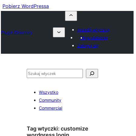
Pobierz WordPressa
Prześlij wtyczkę
Plugin Directory
Moje ulubione
Zaloguj się
Szukaj
Wszystko
Community
Commercial
Tag wtyczki:
customize
wordpress login