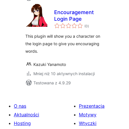
Encouragement
Login Page
wszystkich
(0
)
ocen
This plugin will show you a character on
the login page to give you encouraging
words.
Kazuki Yanamoto
Mniej niż 10 aktywnych instalacji
Testowana z 4.9.29
O nas
Prezentacja
Aktualności
Motywy
Hosting
Wtyczki