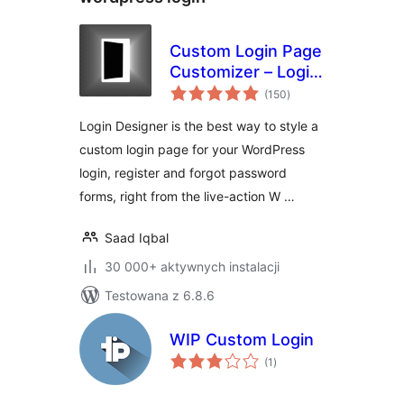
Custom Login Page
Customizer – Login
wszystkich
Designer
(150
)
ocen
Login Designer is the best way to style a
custom login page for your WordPress
login, register and forgot password
forms, right from the live-action W …
Saad Iqbal
30 000+ aktywnych instalacji
Testowana z 6.8.6
WIP Custom Login
wszystkich
(1
)
ocen