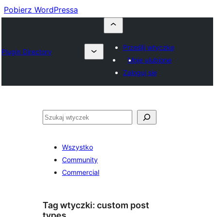
Pobierz WordPressa
Prześlij wtyczkę
Plugin Directory
Moje ulubione
Zaloguj się
Szukaj
Wszystko
Community
Commercial
Tag wtyczki:
custom post
types