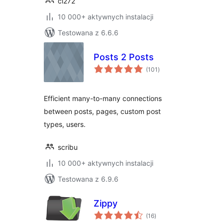
cl272
10 000+ aktywnych instalacji
Testowana z 6.6.6
Posts 2 Posts
wszystkich
(101
)
ocen
Efficient many-to-many connections
between posts, pages, custom post
types, users.
scribu
10 000+ aktywnych instalacji
Testowana z 6.9.6
Zippy
wszystkich
(16
)
ocen