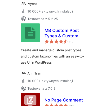
ivycat
10 000+ aktywnych instalacji
Testowana z 5.2.25
MB Custom Post
Types & Custom
wszystkich
Taxonomies
(13
)
ocen
Create and manage custom post types
and custom taxonomies with an easy-to-
use UI in WordPress.
Anh Tran
10 000+ aktywnych instalacji
Testowana z 7.0.3
No Page Comment
wszystkich
(22
)