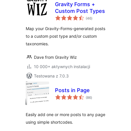
Gravity Forms +
Custom Post Types
wszystkich
(46
)
ocen
Map your Gravity-Forms-generated posts
to a custom post type and/or custom
taxonomies.
Dave from Gravity Wiz
10 000+ aktywnych instalacji
Testowana z 7.0.3
Posts in Page
wszystkich
(86
)
ocen
Easily add one or more posts to any page
using simple shortcodes.