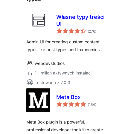
Własne typy treści
UI
wszystkich
(276
)
ocen
Admin UI for creating custom content
types like post types and taxonomies
webdevstudios
1+ milion aktywnych instalacji
Testowana z 7.0.3
Meta Box
wszystkich
(164
)
ocen
Meta Box plugin is a powerful,
professional developer toolkit to create