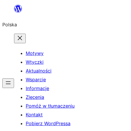
Przejdź
do
Polska
treści
Motywy
Wtyczki
Aktualności
Wsparcie
Informacje
Zlecenia
Pomóż w tłumaczeniu
Kontakt
Pobierz WordPressa