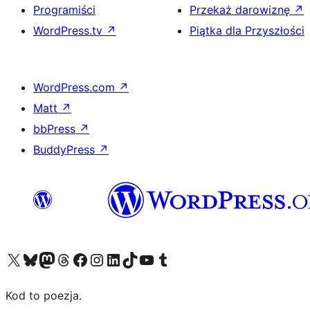
Programiści
Przekaż darowiznę
↗
WordPress.tv
↗
Piątka dla Przyszłości
WordPress.com
↗
Matt
↗
bbPress
↗
BuddyPress
↗
Odwiedź nasze konto X (dawniej Twitter)
Odwiedź nasze konto Bluesky
Odwiedź nasze konto na Mastodoncie
Odwiedź naszego Threadsa
Odwiedź naszego Facebooka
Odwiedź nasze konto na Instagramie
Odwiedź nasze konto na LinkedIn
Odwiedź naszego TikToka
Odwiedź nasz kanał YouTube
Odwiedź naszego Tumblra
Kod to poezja.