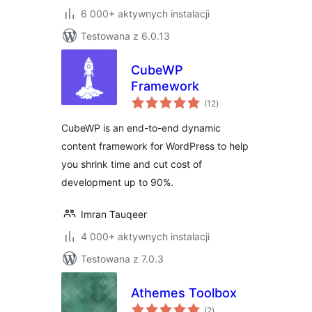
6 000+ aktywnych instalacji
Testowana z 6.0.13
CubeWP
Framework
wszystkich
(12
)
ocen
CubeWP is an end-to-end dynamic
content framework for WordPress to help
you shrink time and cut cost of
development up to 90%.
Imran Tauqeer
4 000+ aktywnych instalacji
Testowana z 7.0.3
Athemes Toolbox
wszystkich
(2
)