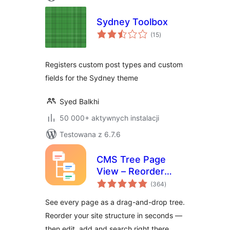
Sydney Toolbox
wszystkich
(15
)
ocen
Registers custom post types and custom
fields for the Sydney theme
Syed Balkhi
50 000+ aktywnych instalacji
Testowana z 6.7.6
CMS Tree Page
View – Reorder
wszystkich
Pages with a Drag-
(364
)
ocen
and-Drop Tree
See every page as a drag-and-drop tree.
Reorder your site structure in seconds —
then edit, add and search right there.