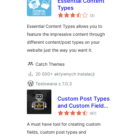
Essential Content
Types
wszystkich
(3
)
ocen
Essential Content Types allows you to
feature the impressive content through
different content/post types on your
website just the way you want it.
Catch Themes
20 000+ aktywnych instalacji
Testowana z 7.0.3
Custom Post Types
and Custom Fields
wszystkich
creator – WCK
(97
)
ocen
A must have tool for creating custom
fields, custom post types and