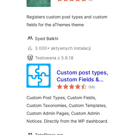
ocen
Registers custom post types and custom
fields for the aThemes theme
Syed Balkhi
3 000+ aktywnych instalacji
Testowana z 5.6.18
Custom post types,
Custom Fields &
wszystkich
more
(56
)
ocen
Custom Post Types, Custom Fields,
Custom Taxonomies, Custom Templates,
Custom Admin Pages, Custom Admin
Notices. Directly from the WP dashboard.
TotalPress.org